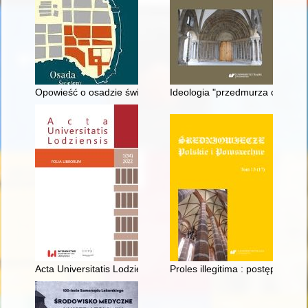
Opowieść o osadzie świętego Gotarda z widokiem na Poznań w
Ideologia "przedmurza chrześc
Acta Universitatis Lodziensis. Folia Librorum. [Vol.] 1(34) (2022
Proles illegitima : postępowani