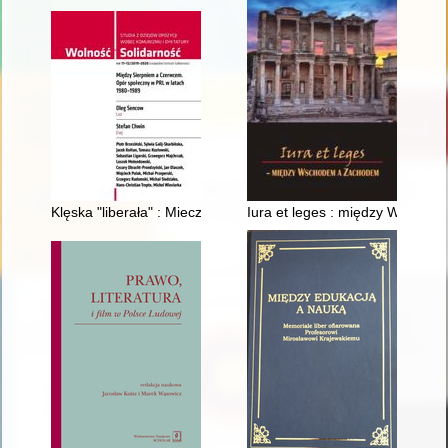
Klęska "liberała" : Mieczysław F. Rakowski i wprowadzenie st
Iura et leges : między Wscho