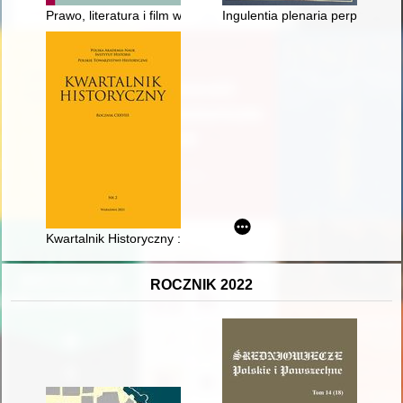
Prawo, literatura i film w Polsce Ludowej
Ingulentia plenaria perpetua pr
Kwartalnik Historyczny : założony przez Xawerego Liskego w 1
ROCZNIK 2022