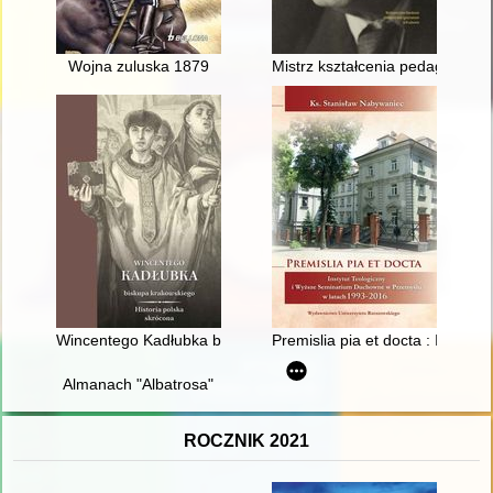
Wojna zuluska 1879
Mistrz kształcenia pedagogiczn
Wincentego Kadłubka biskupa krakowskiego Historia polska s
Premislia pia et docta : Insty
Almanach "Albatrosa"
ROCZNIK 2021