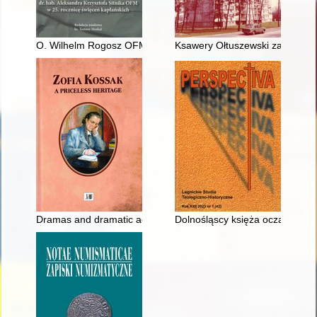
O. Wilhelm Rogosz OFM 1865-1939
Ksawery Ołtuszewski zarządca d
Dramas and dramatic adaptations of Zofia Kossak's prose : the
Dolnośląscy księża oczami bezpi