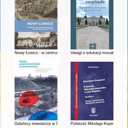
Nowy Łowicz : w centrum poligonu drawskiego od średniowiecz
Uwagi o edukacji moralnej synó
Gdańscy inwestorzy w Sopocie : prestiż finansowy i towarzyski
Polskość Mikołaja Kopernika z 