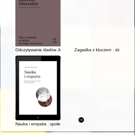
Odczytywanie śladów Józefa Owsianego - Sybiraka i jeńca Sta
Zagadka z kluczem : dziwny prz
Nauka i empatia : społeczne konteksty twórczości Marii Konopn