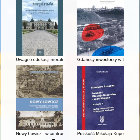
Uwagi o edukacji moralnej synów szlacheckich w XVI-wiecznej 
Gdańscy inwestorzy w Sopocie :
Nowy Łowicz : w centrum poligonu drawskiego od średniowiecz
Polskość Mikołaja Kopernika z 