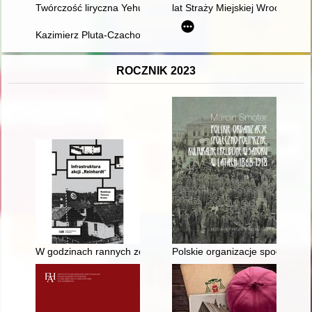
Twórczość liryczna Yehudy ha-Lewiego jako klucz interpretacyj
lat Straży Miejskiej Wrocławia :
Kazimierz Pluta-Czachowski "Kuczaba" : działalność od 1945 
ROCZNIK 2023
W godzinach rannych zebrano na tym placu około 2000 osób" :
Polskie organizacje społeczno-p