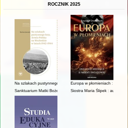
ROCZNIK 2025
Na szlakach pustynnego losu : Armia Polska na Wschodzie w 
Europa w płomieniach : ostatnie
Sanktuarium Matki Bożej Pocieszenia : parafia św. Jana Jałmu
Siostra Maria Ślipek : autobiogr