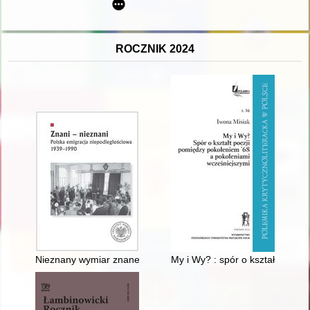
ROCZNIK 2024
Nieznany wymiar znanej biografii : "polski mudżahedin" Lech
My i Wy? : spór o kształt poez