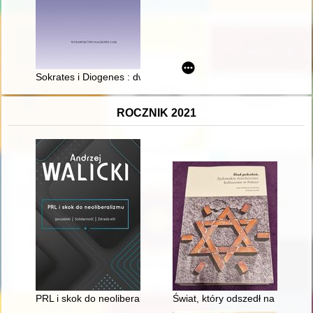
Sokrates i Diogenes : dwie antyczne metody edukacji etycznej
ROCZNIK 2021
PRL i skok do neoliberalizmu : Jaruzelski, Solidarność, zdrada e
Świat, który odszedł na kartac