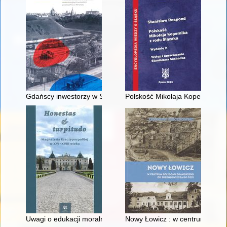
Gdańscy inwestorzy w Sopocie : prestiż finansowy i towarzyski
Polskość Mikołaja Kopernika z 
Uwagi o edukacji moralnej synów szlacheckich w XVI-wiecznej 
Nowy Łowicz : w centrum polig