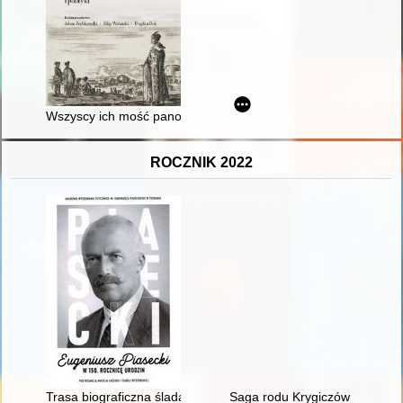
Wszyscy ich mość panowie Polacy" : kilka uwag o podróżach 
ROCZNIK 2022
Trasa biograficzna śladami miejsc związanych z życiem i dzi
Saga rodu Krygiczów