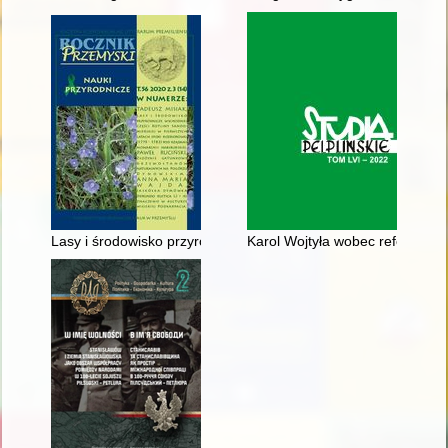
Lasy i środowisko przyrodnicze wschodniej części Kotliny Sand
Karol Wojtyła wobec reformy litu