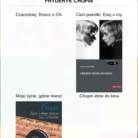
FRYDERYK CHOPIN
Czarodziej. Rzecz o Chopinie [1810-1849]
Cień jaskółki. Esej o myślach C
Moje życie, gdzie mieszka B[r]zowski?" - glosa do datowania 
Chopin idzie do kina