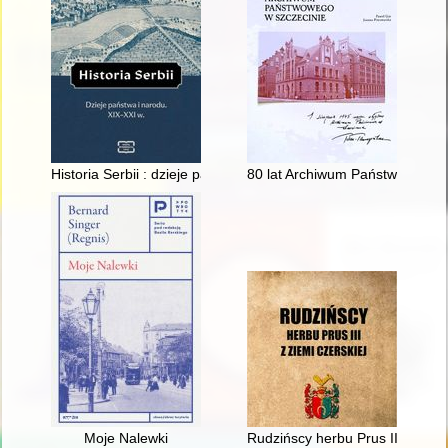
Historia Serbii : dzieje państwa i narodu : XIX-XXI w
80 lat Archiwum Państwowego 
Moje Nalewki
Rudzińscy herbu Prus III z ziem