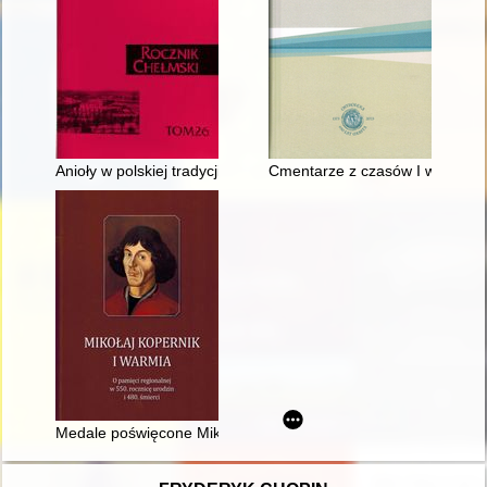
Anioły w polskiej tradycji i sztuce ludowej : tematy anielskie w
Cmentarze z czasów I wojny świ
Medale poświęcone Mikołajowi Kopernikowi w zbiorach Archiwu