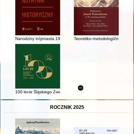
Narodziny trójmiasta 1945-1949 : koncepcje i twórcy pierwsz
Teoretiko-metodologìčnì aspekti 
100 lecie Śląskiego Związku Szachowego 1924-2024
ROCZNIK 2025