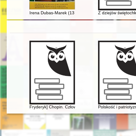
Irena Dubas-Marek (13 grudnia 1937, Tarnów - 15 mar
Z dziejów świętochł
Fryderyk] Chopin. Człowiek, dzieło, rezonans
Polskość i patriot