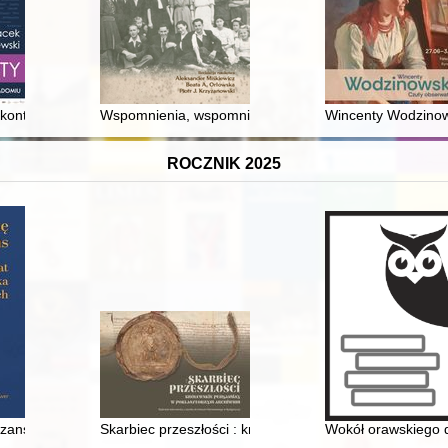
ądrzałych
 konteksty
Wspomnienia, wspomnienia : w daleką drogę
Wincenty Wodzinows
ROCZNIK 2025
tej szkoły podstawowej
zans : 35 lat urzędu Rzecznika Praw Obywatelskich
Skarbiec przeszłości : królewskie pergaminy w pokl
Wokół orawskiego d