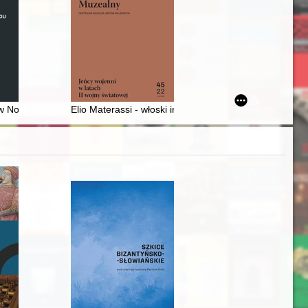
Moś
za krytyczna
odzka w świetle źródeł archeologicznych : stan i perspektywy badań
w Nowej Soli 1865-1972
Elio Materassi - włoski internowany wojskowy w stala