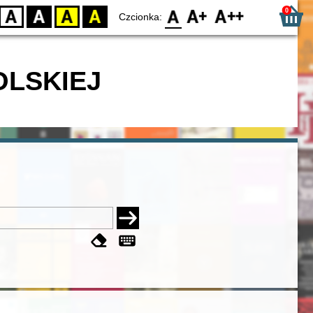
0
D
BW
YB
BY
F0
F1
F2
Czcionka:
OLSKIEJ