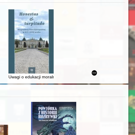
awskiego od średniowiecza do dziś
Uwagi o edukacji moralnej synów szlacheckich w XVI-wiecznej Rze