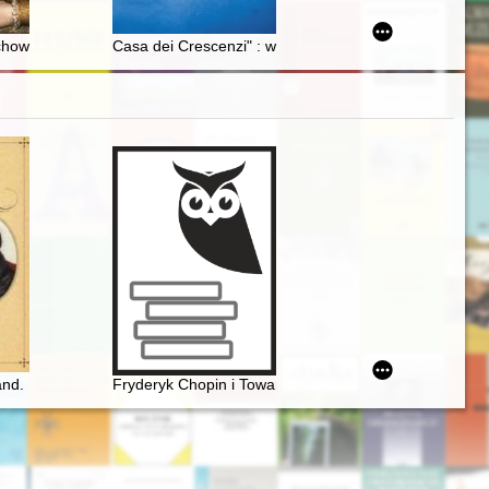
sprzedaży Alaski
zachowej Gwiazdy Bydgoszcz 1930-2021
Casa dei Crescenzi" : wyjątkowy monument odzwiercie
je
nd. Miłość nie od pierwszego spojrzenia
Fryderyk Chopin i Towarzystwo Politechniczne Polski