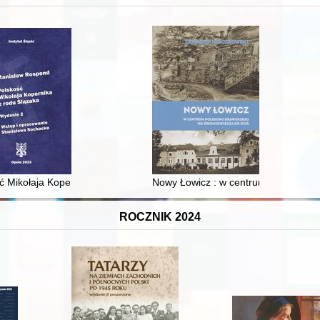
 i towarzyski lokalnego mieszczaństwa w 2. poł. XIX w
ć Mikołaja Kopernika z rodu Ślązaka
Nowy Łowicz : w centrum poligonu dr
ROCZNIK 2024