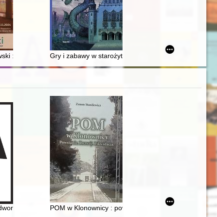
ki : czuły obserwator
Gry i zabawy w starożytnej Mezopotamii
asztornym Archiwum : wybrane dokumenty z zasobu Archiwum Państwow
woru : podróż w czasie i przestrzeni
POM w Klonownicy : powstanie : rozwój : likwidacja