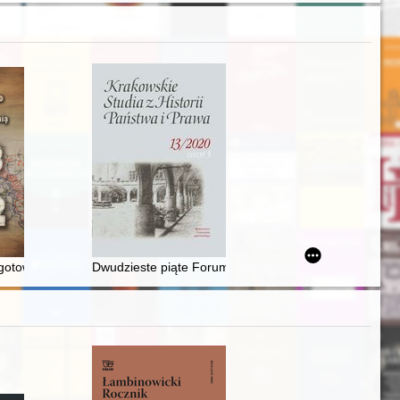
towanie operacji zaczepnej Wojska Polskiego na Ukrainie wiosną 192
Dwudzieste piąte Forum Młodych Historyków Prawa "Iden