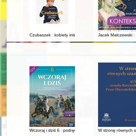
Czubaszek : kobiety inteligentne robią wrażenie przem
Jacek Malczewski :
Wczoraj i dziś 6 : podręcznik do historii dla klasy szós
W stronę równych s