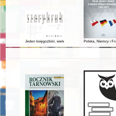
Jeden księgozbiór, wiele historii : o kolekcji Ignacego 
Polska, Niemcy i Fr