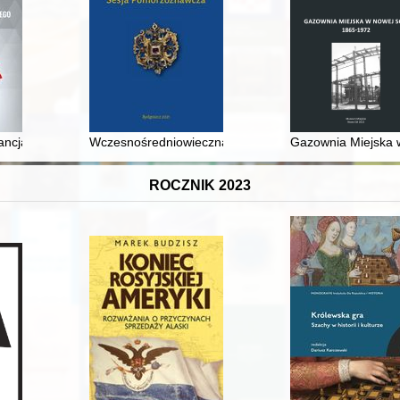
Mosia = One book collection, many stories : on the collection of Ignacy 
ancja wobec konfliktu rosyjsko-ukraińskiego w latach 2013-2021 : anali
Wczesnośredniowieczna kasztelania bydgoska i wyszogr
Gazownia Miejska 
ROCZNIK 2023