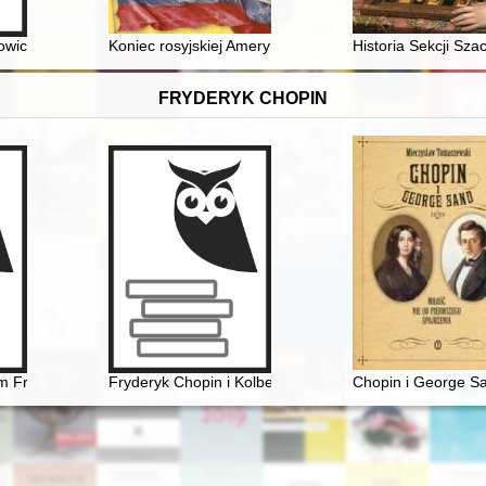
ca 2023, Tarnów)
owickiej straży pożarnej
Koniec rosyjskiej Ameryki : rozważania o przyczynach 
Historia Sekcji S
FRYDERYK CHOPIN
yzm Fryderyka Chopina
Fryderyk Chopin i Kolbergowie. Wspomnienia i inspirac
Chopin i George Sa