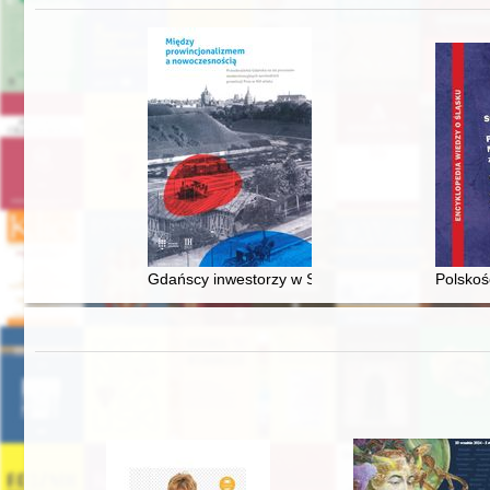
Gdańscy inwestorzy w Sopocie : prestiż finansowy
Polskoś