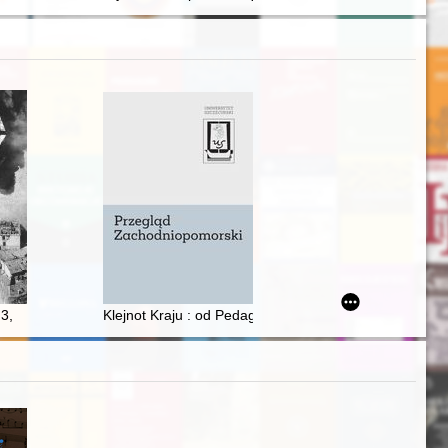
cia międzywojennego w Polsce
społecznego w powiecie kołobrzeskim w pierwszych miesiącach powoje
 3,
Klejnot Kraju : od Pedagogium do Gimnazjum Fundacji 