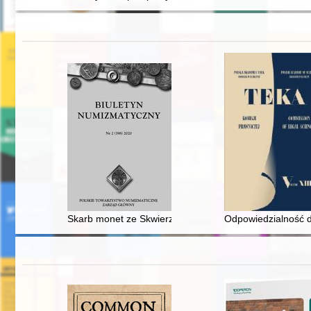
Skarb monet ze Skwierzyny (po 1460/1466 r.)
Odpowiedzialność d