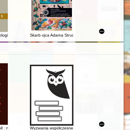
bytkowych domach w Hrubieszowie
a]
ogia - sztuka - historia - teraźniejszość. T. 5
Skarb ojca Adama Strudzińskiego" : zespół starożytn
o 1939 roku
o w średniowieczu
l : nieznany dowódca inżynierów napoleońskiej twierdzy Gdańsk
Wyzwania współczesnej biografistyki historycznej w ko