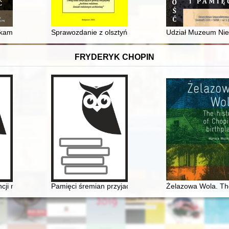
kami wielkiego miasta, czyli Peowiacy z Jabłonnej, Chotomowa, Krubina
Sprawozdanie z olsztyńskiej części Światowego Kongr
Udział Muzeum Nie
FRYDERYK CHOPIN
encji naukowej "Twórczość naukowa i muzyczna Oskara Kolberga inspir
Pamięci śremian przyjaciół Fryderyka Chopina oraz mi
Żelazowa Wola. The