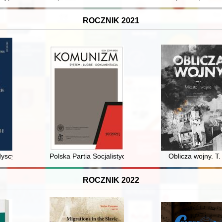
ROCZNIK 2021
yscyplinarna pośredników ubezpieczeniowych w okresie dwudziestole
Polska Partia Socjalistyczna wobec problemów życia 
Oblicza wojny. T.
ROCZNIK 2022