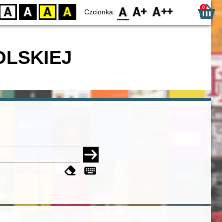
0
D
BW
YB
BY
F0
F1
F2
Czcionka:
OLSKIEJ