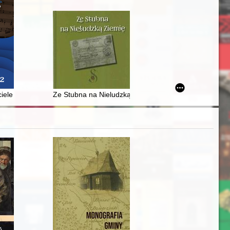
w kinie bułgarskim
ciele czerwińskim w pierwszej połowie XIX wieku
Ze Stubna na Nieludzką Ziemię