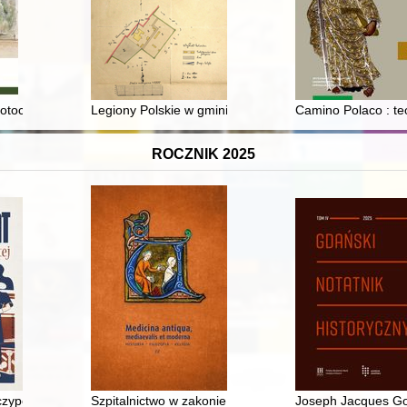
843
otoczony, zakwita ogród niezbadany, zaczarowany..." ogrody przy za
Legiony Polskie w gminie Nieporęt 1917-1918 - recenzj
Camino Polaco : teol
ROCZNIK 2025
a" (1846-1848)
czypospolitej : historia Fiata na ziemiach polskich od początku wieku d
Szpitalnictwo w zakonie świętego Jana Jerozolimskieg
Joseph Jacques Gol