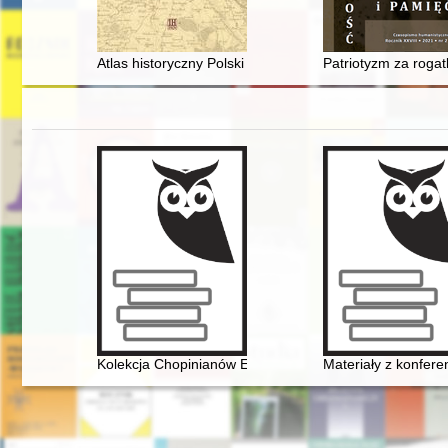
Atlas historyczny Polski : ludzie, koncepcje, realizacje
Patriotyzm za rogat
Kolekcja Chopinianów Edourda Ganche'a w Krakowie
Materiały z konfer