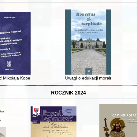
 średniowiecza do dziś
ć Mikołaja Kopernika z rodu Ślązaka
Uwagi o edukacji moralnej synów szl
ROCZNIK 2024