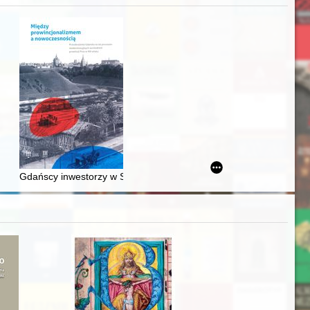
acheckich w XVI-wiecznej Rzeczypospolitej
Gdańscy inwestorzy w Sopocie : prestiż finansowy i towarzyski lo