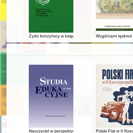
Żydzi łomżyńscy w księgach metrykalnych z lat 1827-1
Wzgórzami tęsknot 
Nauczyciel w perspektywie czasopisma "Kościół i Szkoł
Polski Fiat w II Rze