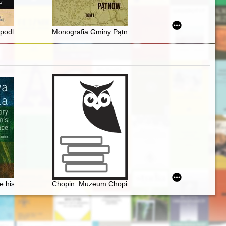
 i Wieliszewa
esu Kopernikańskiego, Olsztyn 21–24 czerwca 2023 r
podległości w Warszawie w obchodach 160. rocznicy bitwy pod Węgr
Monografia Gminy Pątnów. T. 1 : opracowanie zbiorow
acją współczesnych działań etnograficznych, folklorystycznych i et
łośników jego muzyki]
 history of Chopin's birthplace
Chopin. Muzeum Chopina. Chopin Museum