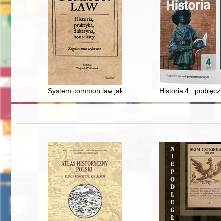
System common law jako źródło wojny secesyjnej
Historia 4 : podręc