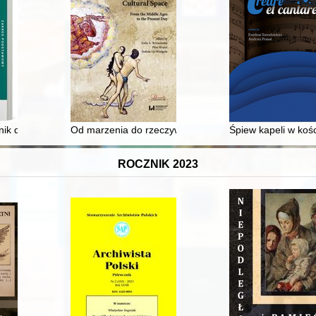
znik dla szkół ponadpodstawowych : zakres podstawowy. Cz. 1,
Od marzenia do rzeczywistości : emigracje i emigranci 
Śpiew kapeli w koś
ROCZNIK 2023