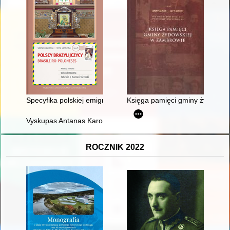
Specyfika polskiej emigracji do Brazylii = A especificidade da 
Księga pamięci gminy żydowskie
Vyskupas Antanas Karosas - sunkių išbandymų piligrimas
ROCZNIK 2022