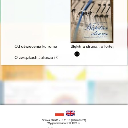
Od oświecenia ku romantyzmowi i dalej... Autorzy, dzieła, czytel
Błękitna struna : o fortepiana
O związkach Juliusza i Oskara Kolbergów z Fryderykiem Cho
SOWA OPAC v. 6.11.10 (2026-07-24)
Wygenerowano w 0,4921 s.