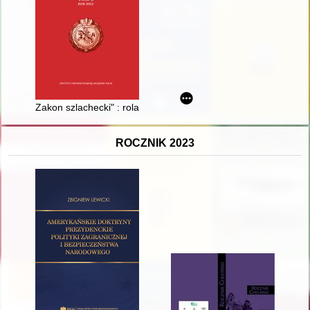
Zakon szlachecki" : rola szlachty podlaskiej w dziejach prowin
ROCZNIK 2023