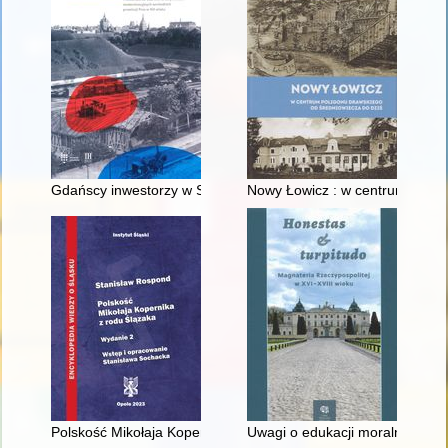
Gdańscy inwestorzy w Sopocie : prestiż finansowy i towarzyski
Nowy Łowicz : w centrum polig
Polskość Mikołaja Kopernika z rodu Ślązaka
Uwagi o edukacji moralnej synó