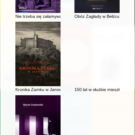
Nie trzeba się załamywać, jest się przecież mężczyzną" : ob
Obóz Zagłady w Bełżcu : w rela
Kronika Zamku w Janowcu. T. 1
150 lat w służbie mieszkańcom