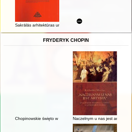
Sakrālās arhitektūras un mākslas mantojums vēsturiskajos - re
FRYDERYK CHOPIN
Chopinowskie święto w Dusznikach
Naczelnym u nas jest artystą". 