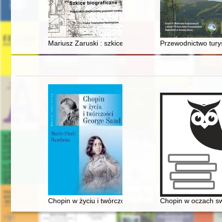
Mariusz Zaruski : szkice biograficzne : (przyczynek do 
Przewodnictwo tury
Chopin w życiu i twórczości George Sand
Chopin w oczach s