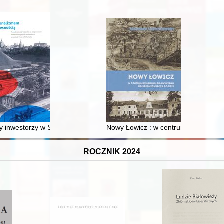
XVI-wiecznej Rzeczypospolitej
 inwestorzy w Sopocie : prestiż finansowy i towarzyski lokalnego mies
Nowy Łowicz : w centrum poligonu dr
ROCZNIK 2024