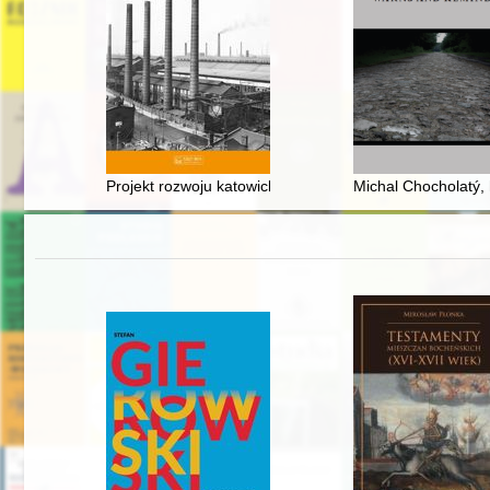
Projekt rozwoju katowickiego (śląskiego) węzła kolejo
Michal Chocholatý, 