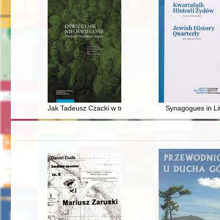
Jak Tadeusz Czacki w trosce o demokrację walczył z Ko
Synagogues in Li