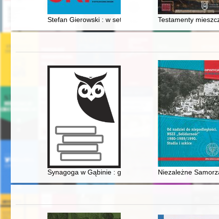
Stefan Gierowski : w setną rocznicę urodzin
Testamenty mieszcza
Synagoga w Gąbinie : geneza projektu rekonstrukcji = T
Niezależne Samorz