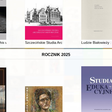
wego z 1949 roku
his work in disseminating the knowledge about the Treblinka II exterm
Szczecińskie Studia Archiwalno-Historyczne. T. 7: 2023
Ludzie Białowieży :
ROCZNIK 2025