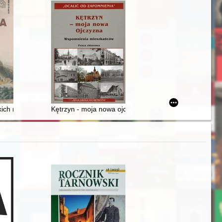
in the region of Mazovia between the 18th and 20th centuries = Menn
kich malowideł ściennych w bazylice św. Małgorzaty w Nowym Sączu
Kętrzyn - moja nowa ojczyzna : wspomnienia mieszka