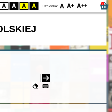
0
D
BW
YB
BY
F0
F1
F2
Czcionka:
OLSKIEJ