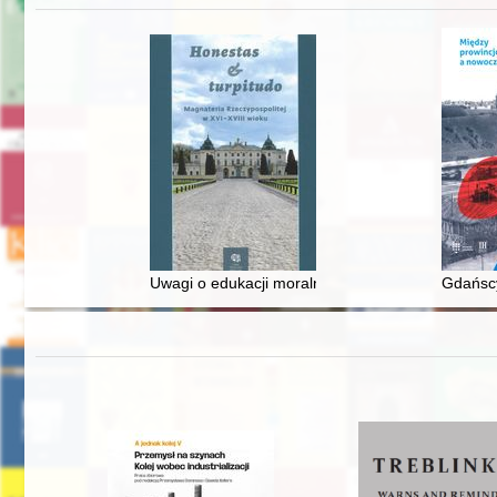
Uwagi o edukacji moralnej synów szlacheckich w 
Gdańscy