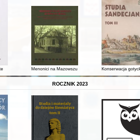
nstytucją 3 maja
te
Menonici na Mazowszu w XVIII-XX wieku = Mennonites 
Konserwacja gotyc
ROCZNIK 2023