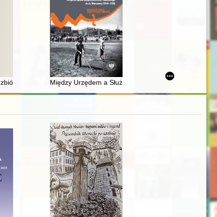
ination camp
 zbiór szkiców biograficznych
Między Urzędem a Służbą : Urząd do spraw Bezpiecz