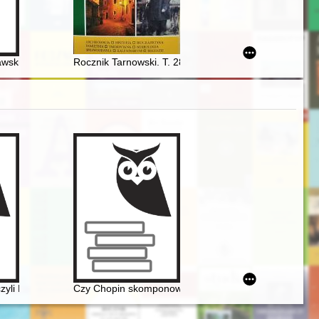
e organizacje niepodległościowe i antykomunistyczne w Siemiatyczach n
awskiej : Ziemia Mławska dwa tysiące lat temu : badania i odkrycia 
Rocznik Tarnowski. T. 28 (2023)
t educatio
czyli Fryderyk Chopin i powstańcy listopadowi w karykaturach Józefa 
Czy Chopin skomponował etiudę rewolucyjną?