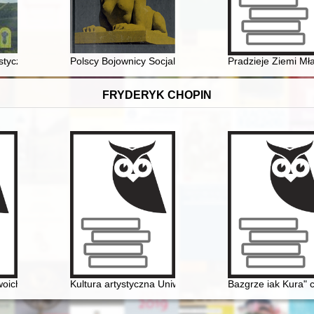
dziejów polskiej gospodarki morskiej). Cz. 10
styczne w śląskich Sudetach w XIX w
Polscy Bojownicy Socjalizmu i Młode Orły : młodzieżow
Pradzieje Ziemi Mł
FRYDERYK CHOPIN
woich uczniów
Kultura artystyczna Uniwersytetu Warszawskiego. Ars e
Bazgrze iak Kura" 