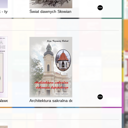
 - tygodnik społeczno-narodowy dla kobiet wszystkich stanów" (1908-1
Świat dawnych Słowian - tropami mitów i legend : przew
-wapienniczo-gipsowej w latach 1980-1989/1990
ybrane aspekty kulturowe
awel Hill, Cracow (Poland) in the early Middle Ages based on the fragm
Architektura sakralna dekanatu kępińskiego : historia 