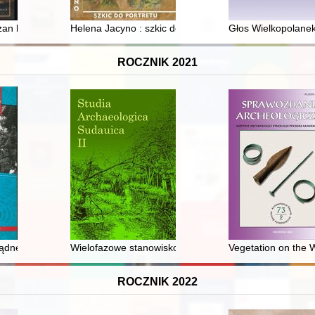
n bocheńskich : (XVI - XVII wiek)
Helena Jacyno : szkic do portretu
Głos Wielkopolanek
ROCZNIK 2021
he synagogue in Gombin : origins of the reconstruction project
ądne Związki Zawodowe "Solidarność" w zakładach branży cementowo
Wielofazowe stanowisko w Niedrzwicy pow. Gołdap : w
Vegetation on the W
ROCZNIK 2022