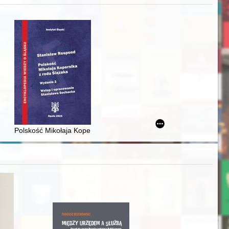
zczaństwa w 2. poł. XIX w
awskiego od średniowiecza do dziś
Polskość Mikołaja Kopernika z rodu Ślązaka