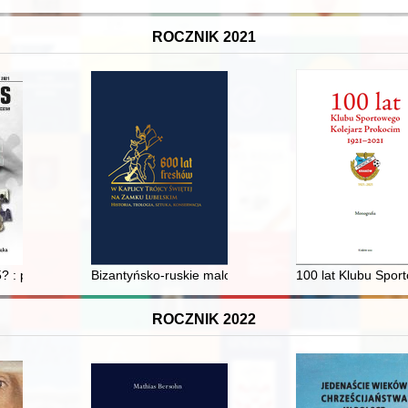
ROCZNIK 2021
ku na podstawie polskiej literatury naukowej
 : przyczynek do działań brytyjskich służb specjalnych neutralizując
Bizantyńsko-ruskie malowidła w Wiślicy : historia i kon
100 lat Klubu Spor
ROCZNIK 2022