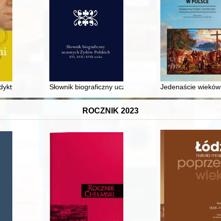
1-3 czerwca 2022 r
dyktynek ormiańskich ze Lwowa na tle historii klasztoru
Słownik biograficzny uczonych Żydów polskich : XVI, XVI
Jedenaście wieków c
ROCZNIK 2023