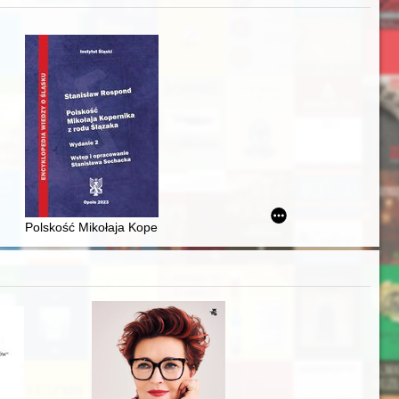
iż finansowy i towarzyski lokalnego mieszczaństwa w 2. poł. XIX w
Polskość Mikołaja Kopernika z rodu Ślązaka