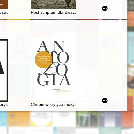
h Ukraińców na tle wojny obecnej FR przeciwko Ukrainie
ozwoju (1831-1864)
Post scriptum dla Bieszczadów XX wieku z "marsem w 
Szymona Kurowskiego ze zbiorów Biblioteki Narodowej
dziną Tytusa Woyciechowskiego
eryka Chopina. Margines czy integralna część jego sztuki?
Chopin w krytyce muzycznej (do I wojny światowej). An