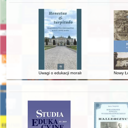
Uwagi o edukacji moralnej synów szlacheckich w 
Nowy Ło