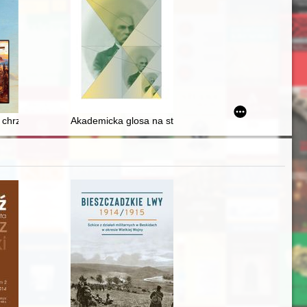
I i XVIII wieku
hrześcijaństwa : wymiar polityczny i historyczny
Akademicka glosa na stulecie śmierci Władysława Żel