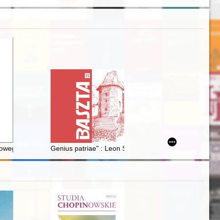
ych aktywność wywiadu PRL
serwacja
towego Kolejarz Prokocim 1921-2021 : monografia
Genius patriae" : Leon Stanley Kawecki (1921-2000) : l