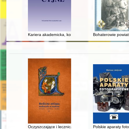
Kariera akademicka, kobiety i Uniwersytet Poznański : k
Bohaterowie powiat
Oczyszczające i lecznicze właściwości wody w świetle te
Polskie aparaty fot