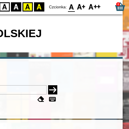
0
D
BW
YB
BY
F0
F1
F2
Czcionka:
OLSKIEJ