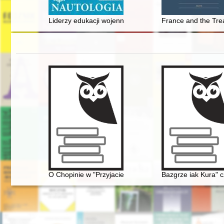
Liderzy edukacji wojennomorskiej
France and the Trea
O Chopinie w "Przyjacielu Ludu" (1836)
Bazgrze iak Kura" c