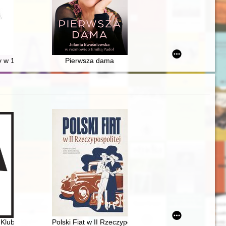
a w latach 1989-2018 : praca zbiorowa
 w 1762 roku : "dla wzbogacenia rodziny Keppelów"
Pierwsza dama
olskiej Akademii Nauk
 Klubu Studio : 60-lecie Kultury Studenckiej
Polski Fiat w II Rzeczypospolitej : historia Fiata na z