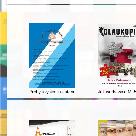
Próby uzyskania autonomii przez Górne Łużyce w XX wie
Jak werbowała MI-5?