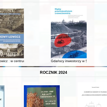
XVI-wiecznej Rzeczypospolitej
wicz : w centrum poligonu drawskiego od średniowiecza do dziś
Gdańscy inwestorzy w Sopocie : prest
ROCZNIK 2024