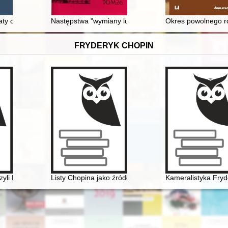
ty of Riga : the problem of guaranteeing the eastern border of Poland
Następstwa "wymiany ludności" dla chełmsko-podlaskic
Okres powolnego r
FRYDERYK CHOPIN
zyli Fryderyk Chopin i powstańcy listopadowi w karykaturach Józefa 
Listy Chopina jako źródło informacji do badań nad ro
Kameralistyka Fryd