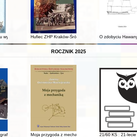
onteksty historyczne i teoretyczne
u wysokomazowieckiego. T. 1,
Hufiec ZHP Kraków-Śródmieście im. Mikołaja Kopernik
O zdobyciu Hawany
ROCZNIK 2025
kstów biblijnych i pozabiblijnych
ograficzne 1933-1985 : katalog, cennik
Moja przygoda z mechaniką : z Podlasia do Instytutu P
21/60 KS : 21-lecie