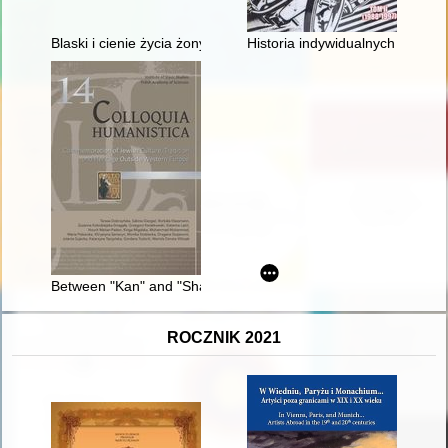
Blaski i cienie życia żony uczonego..." : o emancypacji, naukowe
Historia indywidualnych mistrzos
Between "Kan" and "Sham" : commemorative materiality of th
ROCZNIK 2021