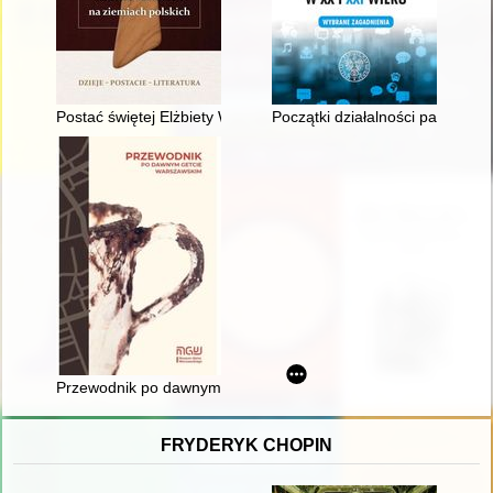
Postać świętej Elżbiety Węgierskiej w polskim piśmiennictwie
Początki działalności patriotyc
Przewodnik po dawnym getcie warszawskim
FRYDERYK CHOPIN