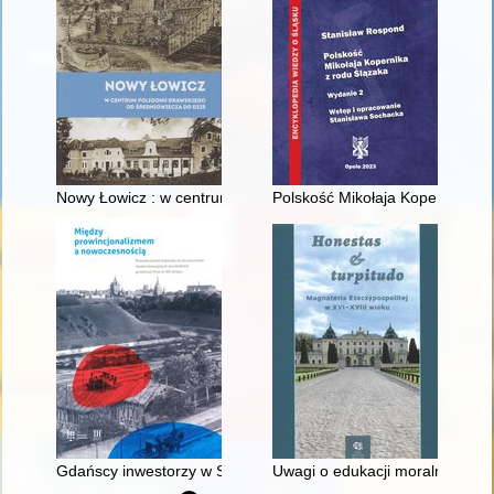
Nowy Łowicz : w centrum poligonu drawskiego od średniowiecz
Polskość Mikołaja Kopernika z 
Gdańscy inwestorzy w Sopocie : prestiż finansowy i towarzyski
Uwagi o edukacji moralnej synó