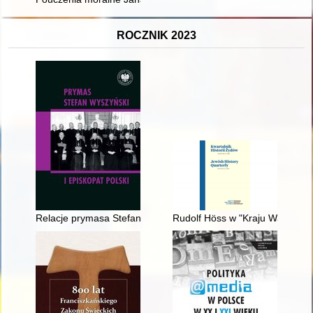
ROCZNIK 2023
Relacje prymasa Stefana Wyszyńskiego z biskupami śląskimi
Rudolf Höss w "Kraju Warty" : r