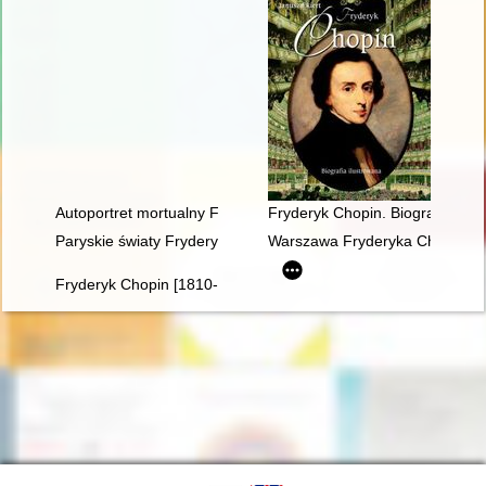
Autoportret mortualny Fryderyka Chopina. Próba analizy stylis
Fryderyk Chopin. Biografia ilus
Paryskie światy Fryderyka Chopina [1810-1849]
Warszawa Fryderyka Chopina
Fryderyk Chopin [1810-1949] wśród Polaków na obczyźnie