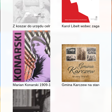
Z koszar do urzędu celnego : byli oficerowie armii carskiej w s
Karol Libelt wobec zagadnienia
Marian Konarski 1909-1998
Gmina Karczew na starej fotogra