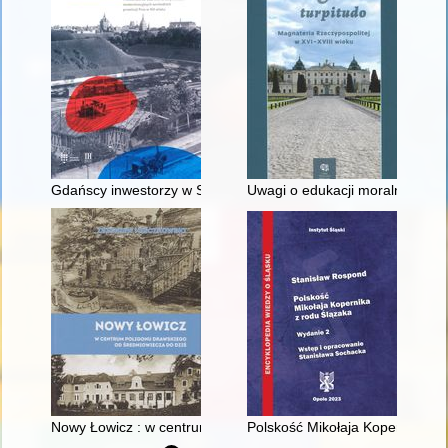
Gdańscy inwestorzy w Sopocie : prestiż finansowy i towarzyski
Uwagi o edukacji moralnej synó
Nowy Łowicz : w centrum poligonu drawskiego od średniowiecz
Polskość Mikołaja Kopernika z 