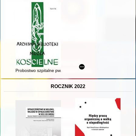
Probostwo szpitalne pw. św. Hieronima w Kobryniu w świetle p
ROCZNIK 2022