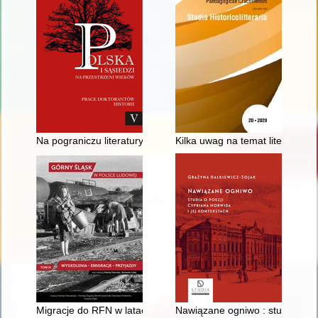
Na pograniczu literatury i historii : kreacja kronikarska mistrz
Kilka uwag na temat literackich
Migracje do RFN w latach siedemdziesiątych XX wieku
Nawiązane ogniwo : studia o poe