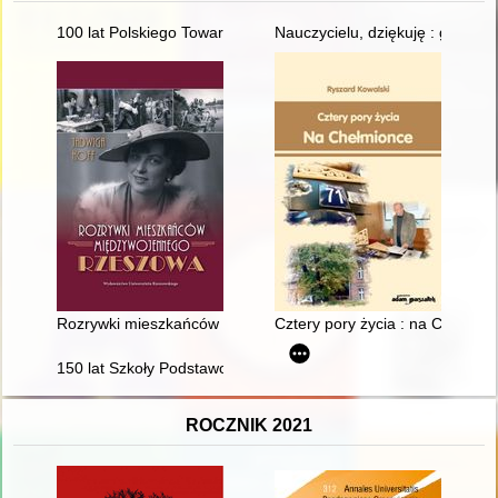
100 lat Polskiego Towarzystwa Teologicznego 1924-2024 : przes
Nauczycielu, dziękuję : gmina 
Rozrywki mieszkańców międzywojennego Rzeszowa
Cztery pory życia : na Chełmio
150 lat Szkoły Podstawowej w Trzcianie : 1875-2025 : śladam
ROCZNIK 2021