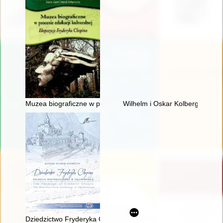
Muzea biograficzne w procesie edukacji kulturalnej. Ekspozyc
Wilhelm i Oskar Kolbergowie - 
Dziedzictwo Fryderyka Chopina. Kolekcja Boutroux-Ferra w Va