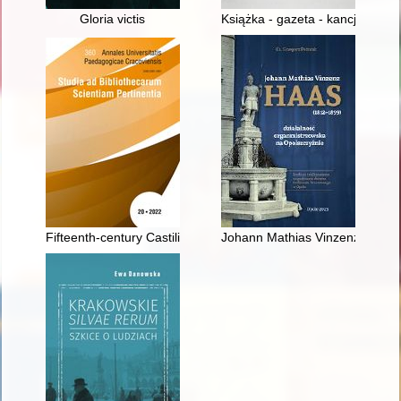
Gloria victis
Książka - gazeta - kancjonał - ka
Fifteenth-century Castilian travel accounts as an example of re
Johann Mathias Vinzenz Haas (