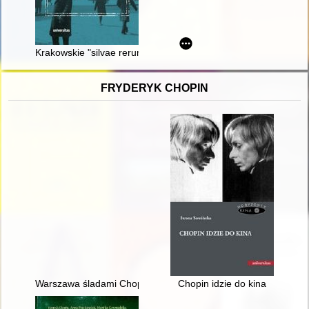
Krakowskie "silvae rerum" : szkice o ludziach
FRYDERYK CHOPIN
Warszawa śladami Chopina. Spacerownik
Chopin idzie do kina