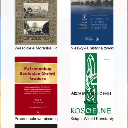
Właściciele Moraska i ich siedziby w XVIII i XIX wieku
Niezwykła historia zwykłych ob
Prace naukowe pisane pod kierunkiem oraz prace recenzowan
Ksiądz Witold Konstanty Kujaws