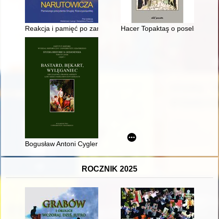
Reakcja i pamięć po zamordowaniu prezydenta RP Gabriela N
Hacer Topaktaş o poselstwie F
Bogusław Antoni Cygler (1936-2020) - wybitny znawca dziejów
ROCZNIK 2025