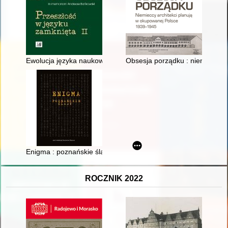
Ewolucja języka naukowego pedagogiki na przykładzie "Książe
Obsesja porządku : niemieccy a
Enigma : poznańskie ślady
ROCZNIK 2022