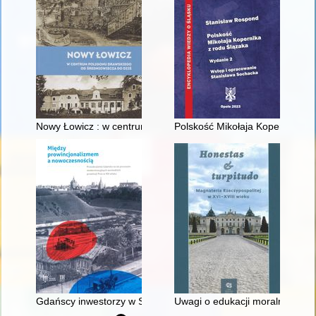
Nowy Łowicz : w centrum poligonu drawskiego od średniowiecz
Polskość Mikołaja Kopernika z 
Gdańscy inwestorzy w Sopocie : prestiż finansowy i towarzyski
Uwagi o edukacji moralnej synó