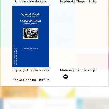
Chopin idzie do kina
Fryderyk] Chopin [1810-1849] i
Fryderyk Chopin w oczach Rosjan. Antologia. Friderik źopen g
Materiały z konferencji nauko
Epoka Chopina - kultura romantyczna we Francji i w Polsce