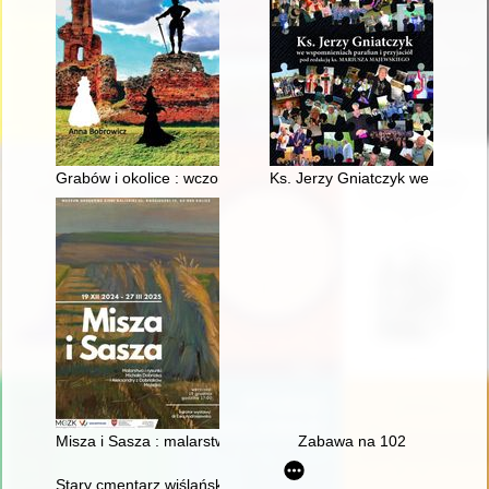
Grabów i okolice : wczoraj, dziś, jutro
Ks. Jerzy Gniatczyk we wspomnie
Misza i Sasza : malarstwo i rysunki Michała Dobriaka i Aleksa
Zabawa na 102
Stary cmentarz wiślański. T. 2,