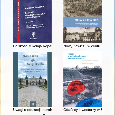
Polskość Mikołaja Kopernika z rodu Ślązaka
Nowy Łowicz : w centrum polig
Uwagi o edukacji moralnej synów szlacheckich w XVI-wiecznej 
Gdańscy inwestorzy w Sopocie :