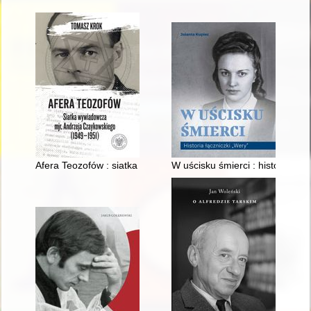
Afera Teozofów : siatka wywiadowcza mjr. Andrzeja Czaykows
W uścisku śmierci : historia łąc