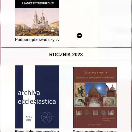
Podporządkować czy zwalczać? : tajne memorandum A. S. Much
ROCZNIK 2023
Echa kultu chorwackiego Sługi Bożego ks. Antoniego Dujlovicia 
Prace archeologiczne przy koś