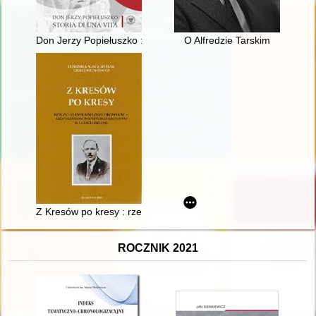
Don Jerzy Popiełuszko : storia di una vita
O Alfredzie Tarskim
Z Kresów po kresy : rzecz o Stanisławie Żenczykowskim - szc
ROCZNIK 2021