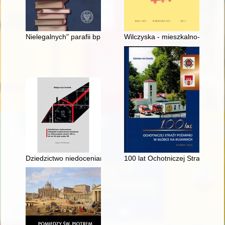
Nielegalnych" parafii bp. Ignacego Tokarczuka w diecezji prze
Wilczyska - mieszkalno-obronna
Dziedzictwo niedoceniane : chłopskie budownictwo kamienne na
100 lat Ochotniczej Straży Poż