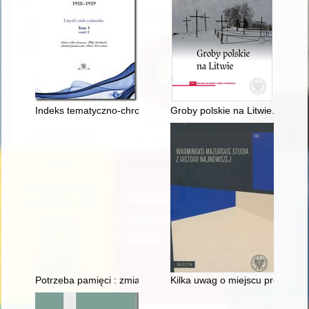
Indeks tematyczno-chronologizacyjny 1918-1939. T. 1, Cz. 2
Groby polskie na Litwie. T. 1,
Potrzeba pamięci : zmiany sposobu upamiętniania wydarzeń hi
Kilka uwag o miejscu problemat