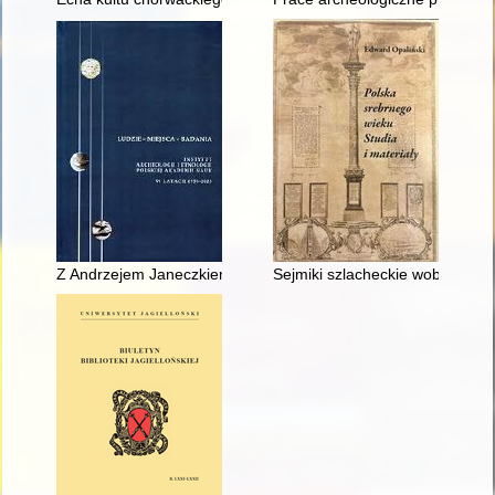
Z Andrzejem Janeczkiem rozmawia Katarzyna Kość-Ryżko
Sejmiki szlacheckie wobec kwesti