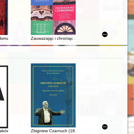
logetów greckich w II wieku
lomacją oraz wywiadem i kontrwywiadem II RP na Półwyspie Iberyjskim
Zauważając i chroniąc : detale dawnej architektury dr
iwaliach : przasnyskie ziemskie wieczyste. T. 7
ków : zbiór tekstów źródłowych. Cz. 1
Zbigniew Czarnuch (18.03.1930 - 22.09.2024) : regional