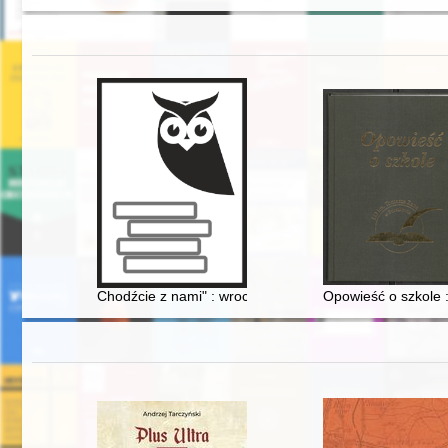
Chodźcie z nami" : wrocławskie protesty uliczne 1981-
Opowieść o szkole 