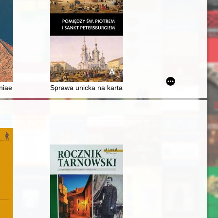
nia 2022 r
kiety sanatoryjnej i przyjemności zwiedzania : relacja Józefa Korzeniow
iae : kościół św. Jana Jerozolimskiego za Murami w Poznaniu
Sprawa unicka na kartach pamiętników ks. Karola Dęb