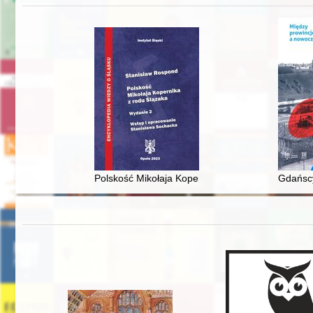
Polskość Mikołaja Kopernika z rodu Ślązaka
Gdańscy