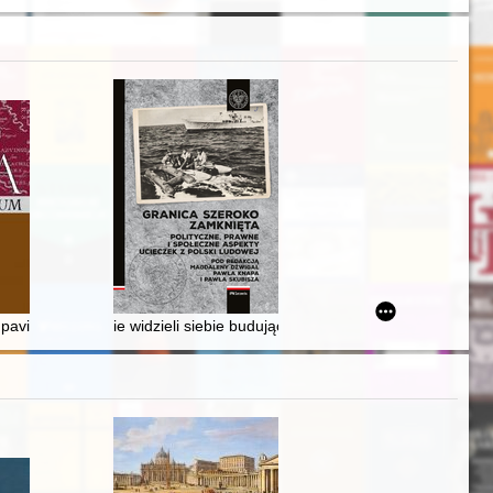
latach 1923-1939
pavieto bajorų paveldimi asmenvardžiai
ie widzieli siebie budujących socjalizm" : przyczyny, 