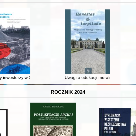
 inwestorzy w Sopocie : prestiż finansowy i towarzyski lokalnego mies
Uwagi o edukacji moralnej synów szl
ROCZNIK 2024