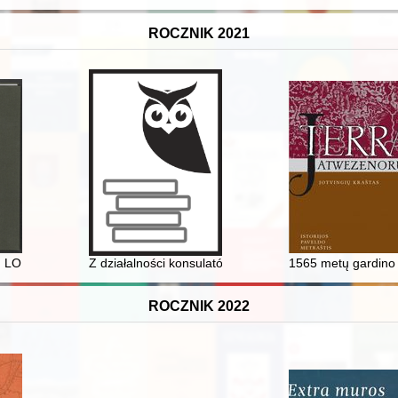
ROCZNIK 2021
1989
: LO im. Tomasza Zana w Pruszkowie
Z działalności konsulatów w międzywojennej Gdyni w 
1565 metų gardino 
ROCZNIK 2022