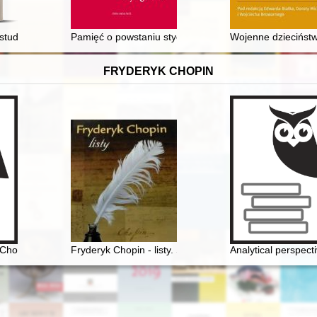
tudia z dziejów Kościoła i kultury katolickiej w Polsce = Our Past : stud
Pamięć o powstaniu styczniowym na łamach "Dziennik
Wojenne dziecińst
FRYDERYK CHOPIN
Chopina na przełomie XVIII i XIX w
Fryderyk Chopin - listy. Skarbiec spuścizny epistolarne
Analytical perspect