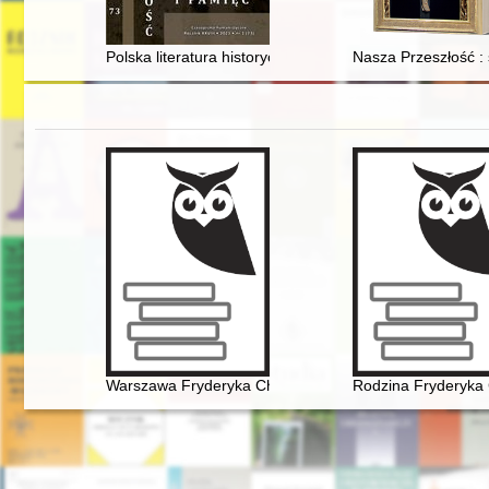
Polska literatura historyczna wobec wojny 1920 roku
Nasza Przeszłość : s
Warszawa Fryderyka Chopina
Rodzina Fryderyka 