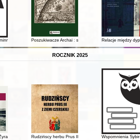
olsce
minnego - Gmina Terespol
Poszukiwacze Archai : spotkanie medioplatoników i Apo
Relacje między dyp
ROCZNIK 2025
Żyrardowie w okresie okupacji niemieckiej 1939-1945
Rudzińscy herbu Prus III z ziemi ciechanowskiej w arch
Wspomnienia Sybira