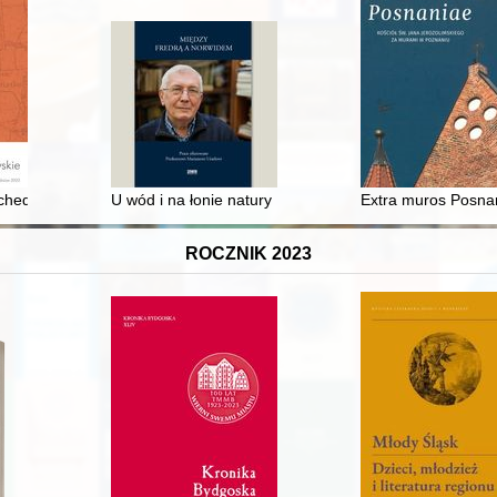
unikacja
hedniowa : wspomnienie o Jerzym Fąfarze : 11 lipca 1937 r. - 28 stycz
U wód i na łonie natury : kultura ochrony zdrowia, ety
Extra muros Posnan
ROCZNIK 2023