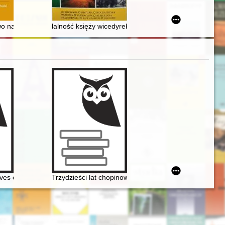
ies in the history of the Church and catholic culture in Poland. T. 137 (
a Bydgoskiego" w okresie panowania pruskiego w Bydgoszczy
wo na Śląsku 1939-1945 : analiza wybranych wspomnień polskich Śląz
łalność księży wicedyrektorów i prokuratorów Wyższ
j w zbiorach polskich (wybór)
ives on the music of Chopin
Trzydzieści lat chopinowskich festiwali w Antoninie