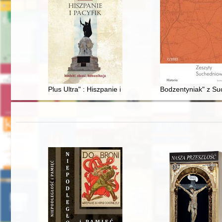
Plus Ultra" : Hiszpanie i Pacyfik : kontakt, obcość, kom
Bodzentyniak" z Suc