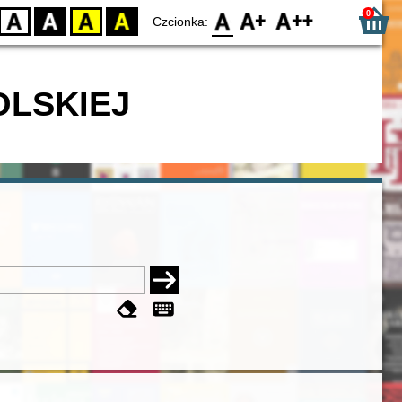
0
D
BW
YB
BY
F0
F1
F2
Czcionka:
OLSKIEJ