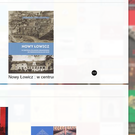
zczaństwa w 2. poł. XIX w
acheckich w XVI-wiecznej Rzeczypospolitej
Nowy Łowicz : w centrum poligonu drawskiego od średniowiecza d