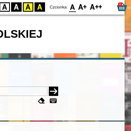
0
D
BW
YB
BY
F0
F1
F2
Czcionka:
OLSKIEJ