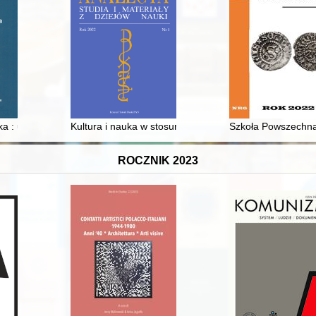
twie poznańskim w latach 1921-1925
 : uczelnia i ludzie. [T. 1]
Kultura i nauka w stosunkach polsko-belgijskich od lat 
Szkoła Powszechn
ROCZNIK 2023