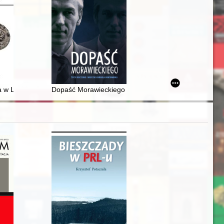
czterdziestych do lat siedemdziesiątych XX w. w świetle najnowszych bad
a w Luszewie
Dopaść Morawieckiego : życie doczesne i wieczne Ko