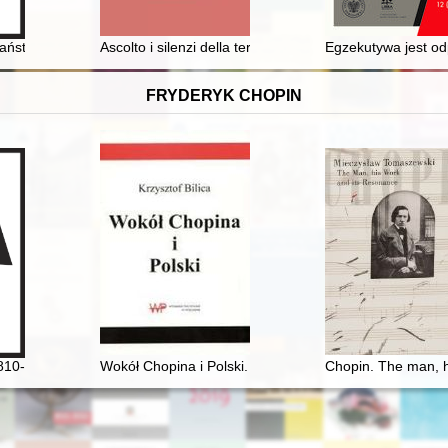
grés polonais dans le progrès économique de la région dans la premiè
aństwem a Kościołem katolickim w latach 1950-1956
Ascolto i silenzi della terra..." : il motivo dello stermi
Egzekutywa jest od
FRYDERYK CHOPIN
nie znamy
810-1849]
Wokół Chopina i Polski. Siedem szkiców
Chopin. The man, h