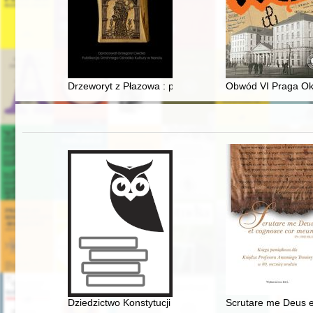
Drzeworyt z Płazowa : powrót do korzeni drzeworytu
Obwód VI Praga Ok
Dziedzictwo Konstytucji 1812 roku : z dziejów konstytu
Scrutare me Deus e