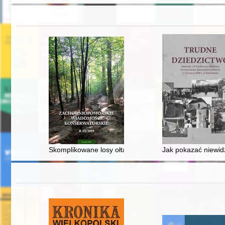
Skomplikowane losy ołtarza z kościoła pw. Wniebowzię
Jak pokazać niewidz