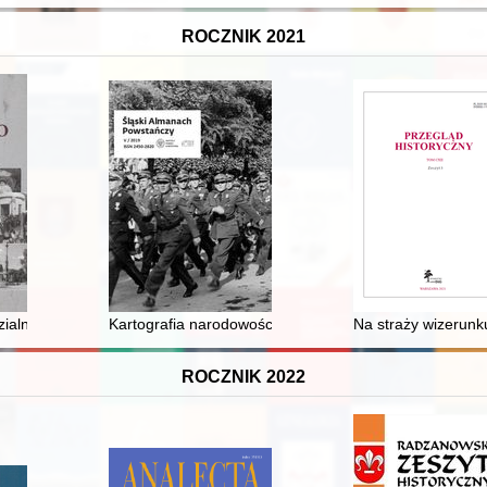
ROCZNIK 2021
cia NMP w Pęzinie
ialne? : dziedzictwo kulturowe kieleckich Żydów
Kartografia narodowościowa w propagandowej walce o 
Na straży wizerunk
ROCZNIK 2022