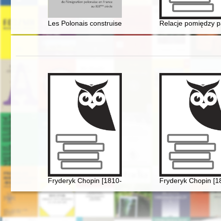
Les Polonais construisent la Bretagne. Le rôle des émi
Relacje pomiędzy p
Fryderyk Chopin [1810-1849]. Ród i nazwisko jakiego 
Fryderyk Chopin [1