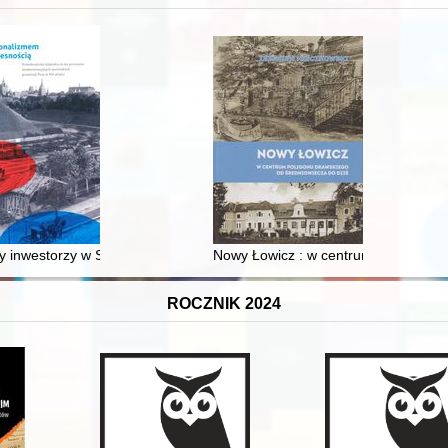
 inwestorzy w Sopocie : prestiż finansowy i towarzyski lokalnego mies
Nowy Łowicz : w centrum poligonu dr
ROCZNIK 2024