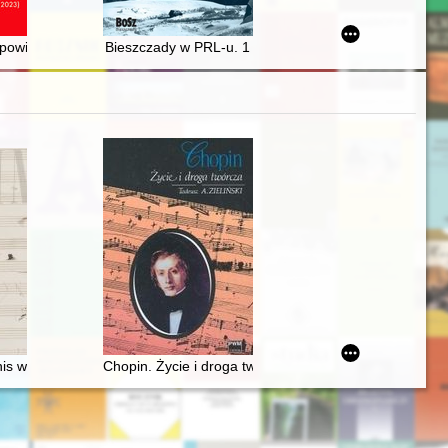
re moitié du XIXème siècle
nio nelle apere di Walter Lazzaro (1914-1989)
powiedzialna za Urząd i jego pracę" : realizacja przez komitety po
Bieszczady w PRL-u. 1
is work and its resonance
Chopin. Życie i droga twórcza