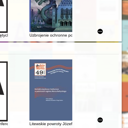
olecie powstania Oddziału Zrzeszenia Kaszubsko-Pomorskiego w Prusz
iętych
Uzbrojenie ochronne postaci z gry Wiedźmin 3: Dziki Go
a profesora Antoniego Troniny w 80. rocznicę urodzin
ntekście badań nad emancypacją Polek w XIX i XX wieku = Challenges of
erencji naukowej "Poza. Historie kobiet znikających z nauki-sztuki-kult
Litewskie powroty Józefa Mackiewicza : transmisja pam