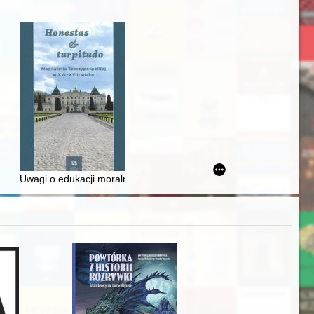
zczaństwa w 2. poł. XIX w
awskiego od średniowiecza do dziś
Uwagi o edukacji moralnej synów szlacheckich w XVI-wiecznej Rze