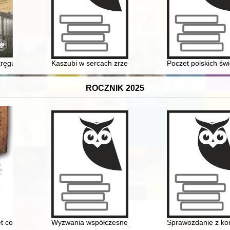
ręgu Warszawa AK w Powstaniu Warszawskim : wybór dokumentów
Kaszubi w sercach zrzeszeni od 2006 roku : piętnast
Poczet polskich św
ROCZNIK 2025
cjonalizmu hiszpańskiego w XIX wieku
t cognosce cor meum" (Ps 139[138],23) : księga pamiątkowa dla księdz
Wyzwania współczesnej biografistyki historycznej w ko
Sprawozdanie z konf