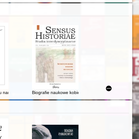
Śląsk po pierwszej wojnie światowej
u narodu : cenzura w latach sześćdziesiątych wobec stosunków polsko-
Biografie naukowe kobiet : kilka uwag o tym, czy i jak 