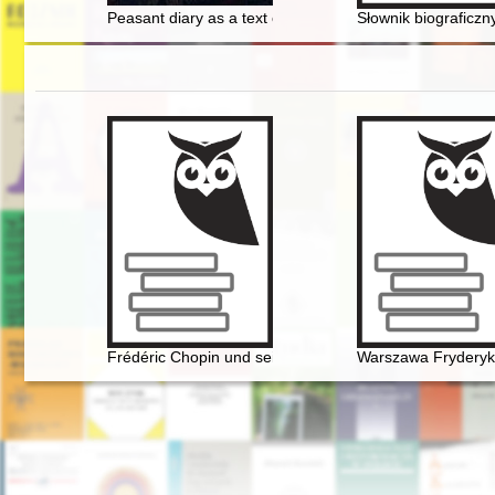
Peasant diary as a text of folklore? = Pamiętnik chłopski
Słownik biograficzn
Frédéric Chopin und seine Zeit
Warszawa Fryderyk