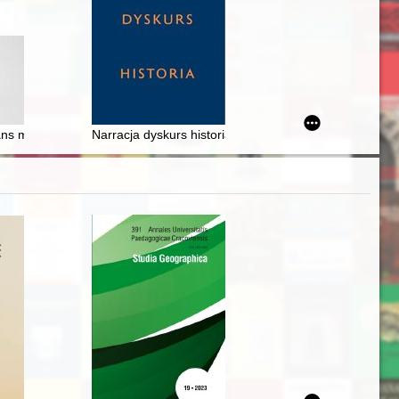
3-1939
ns mon art : francuskie listy księcia Józefa Poniatowskiego w kontekście
Narracja dyskurs historia