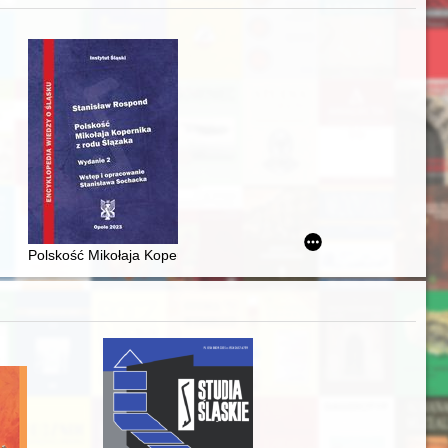
j
iż finansowy i towarzyski lokalnego mieszczaństwa w 2. poł. XIX w
Polskość Mikołaja Kopernika z rodu Ślązaka