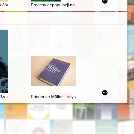
1832-1870
/ Józef Spek
Procesy depopulacji na obszarach wiejskich województ
j w zbiorach polskich (wybór)
 Rzecz o Chopinie
Friederike Müller : listy z Paryża 1839-1845 : nauczan