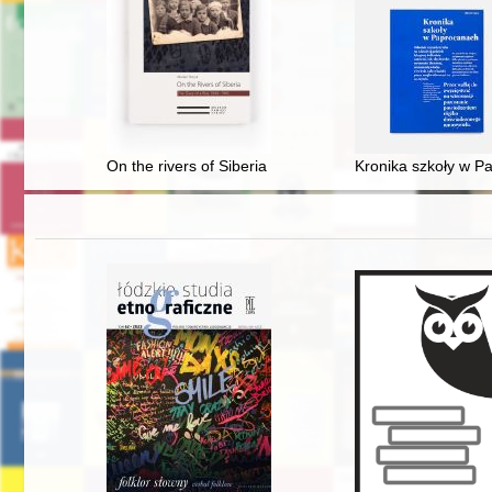
On the rivers of Siberia : the diary of a boy 1940-1946 
Kronika szkoły w P