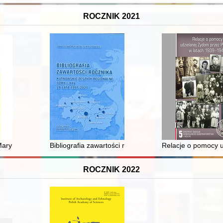
ROCZNIK 2021
tury London : nation, nationalism, national identity
Maryi Niepokalanej w Markowicach 1921-2013
Bibliografia zawartości rocznika Kutnowskie Zeszyty R
Relacje o pomocy u
ROCZNIK 2022