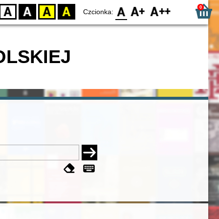
0
D
BW
YB
BY
F0
F1
F2
Czcionka:
OLSKIEJ