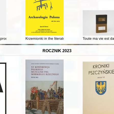
: Krasnoyarsk Krai
aprocanach
Krzemionki in the literature published in the years 192
Toute ma vie est da
ROCZNIK 2023