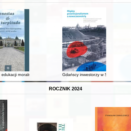
 średniowiecza do dziś
 edukacji moralnej synów szlacheckich w XVI-wiecznej Rzeczypospolite
Gdańscy inwestorzy w Sopocie : prest
ROCZNIK 2024