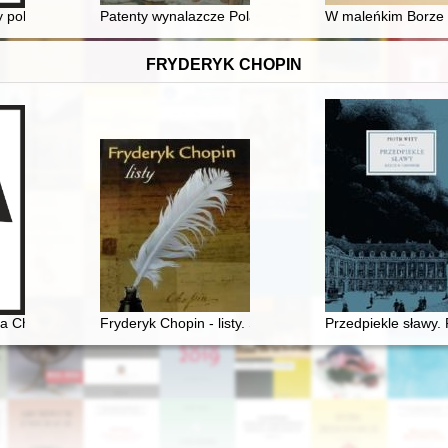
 jako tekst folkloru?
y polskiego obozu narodowego : całość w 40 tomach. T. 3
Patenty wynalazcze Polaków żegludze dedykowane : 
W maleńkim Borze 
FRYDERYK CHOPIN
a Chopina
Fryderyk Chopin - listy. Skarbiec spuścizny epistolarne
Przedpiekle sławy.