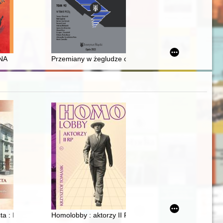
NA
Przemiany w żegludze odrzańskiej w latach 1815-194
katalog wystawy
octa : Instytut Teologiczny i Wyższe Seminarium Duchowne w Przemyślu
Homolobby : aktorzy II RP