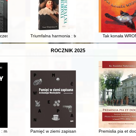
im. Grażyny i Kiejstuta Bacewiczów w Łodzi
czesnej w województwie śląskim. [T.] 1,
Triumfalna harmonia : teatr Władysława IV : eseje
Tak konała WRO
ROCZNIK 2025
e : mały słownik historyczno-geograficzny i etymologiczny
Pamięć w ziemi zapisana : archeologia Westerplatte : 
Premislia pia et d