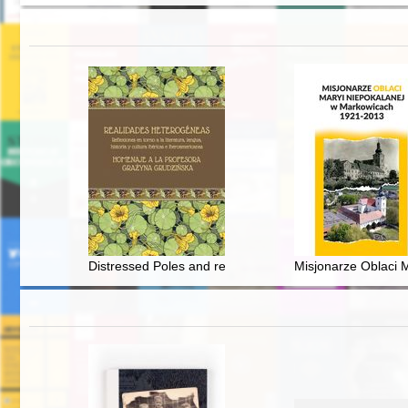
Distressed Poles and refugee Spaniards" in mid-19th cen
Misjonarze Oblaci 