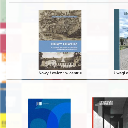
Nowy Łowicz : w centrum poligonu drawskiego od
Uwagi o