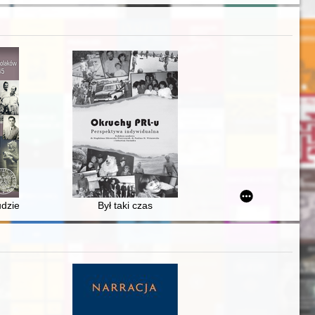
egionalne : tomy I-XXV za lata 1997-2021
dzielanej Żydom przez Polaków w latach 1939-1945. T. 5,
Był taki czas