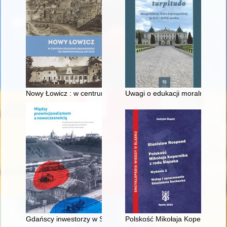
Nowy Łowicz : w centrum poligonu drawskiego od średniowiecz
Uwagi o edukacji moralnej synó
Gdańscy inwestorzy w Sopocie : prestiż finansowy i towarzyski
Polskość Mikołaja Kopernika z 