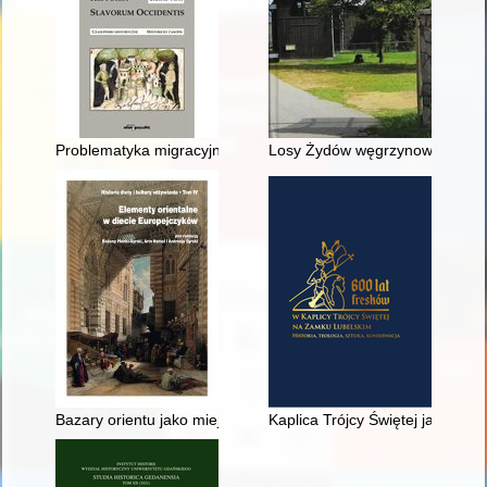
Problematyka migracyjna XX wieku a troska Kościoła katolicki
Losy Żydów węgrzynowskich pod
Bazary orientu jako miejsce handlu produktami spożywczymi w ś
Kaplica Trójcy Świętej jako atra