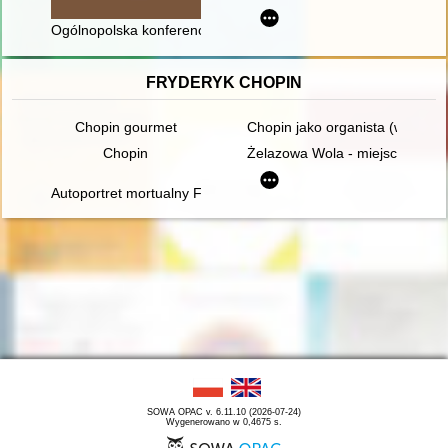
Ogólnopolska konferencja naukowa "Biskupi w rzeczywistości po
FRYDERYK CHOPIN
Chopin gourmet
Chopin jako organista (w 150. r
Chopin
Żelazowa Wola - miejsce urodz
Autoportret mortualny Fryderyka Chopina. Próba analizy stylis
SOWA OPAC v. 6.11.10 (2026-07-24)
Wygenerowano w 0,4675 s.