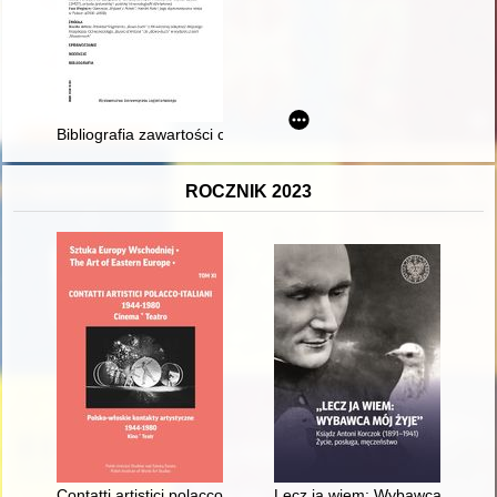
Bibliografia zawartości czasopisma "Studia Judaica. Półroczni
ROCZNIK 2023
Contatti artistici polacco-italiani 1944-1980 : cinema - teatro
Lecz ja wiem: Wybawca mój żyje