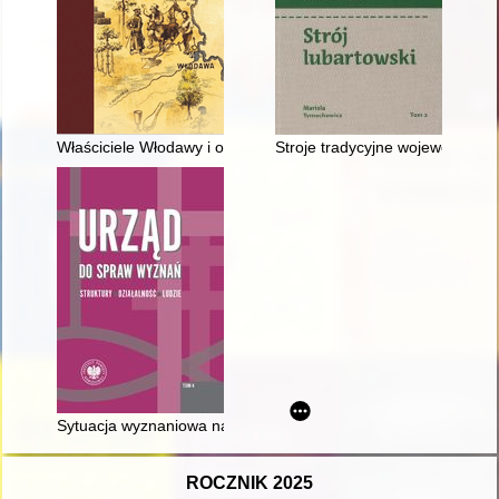
Właściciele Włodawy i okolicznych dóbr do końca XVI wieku
Stroje tradycyjne województwa l
Sytuacja wyznaniowa na obszarze dzisiejszej Małopolski w 19
ROCZNIK 2025