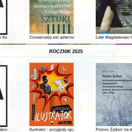
lonej Górze (1905-1938) na tle ewangelickiego ruchu przedszkolnego - 
Ligi Kobiet : (na wybranym przykładzie) = Female deputies - leaders of
Conservatio est aeterna creatio" : uczestnicy i konfli
Late Magdalenian C
ROCZNIK 2025
wiązane z realizacją projektu "Patriotki i obywatelki. Polki w kulturze 
Wanda i Władysław Lis
Ilustrator : przygody ojca Koziołka Matołka : tylko dla d
Pomoc Żydom na te