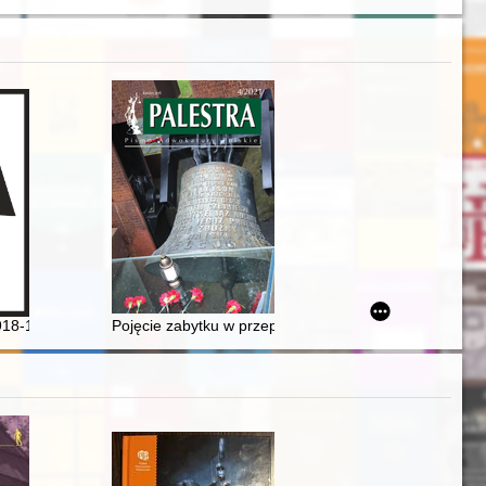
ence"
 wieku
laty badawcze i konserwatorskie
1918-1939
Pojęcie zabytku w przepisach karnych ustawy z 23.07.2