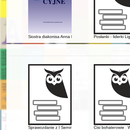
Siostra diakonisa Anna Borchers i jej seminarium w Zie
Posłanki - liderki 
Sprawozdanie z I Seminarium warsztatowego - działania z
Cisi bohaterowie : 