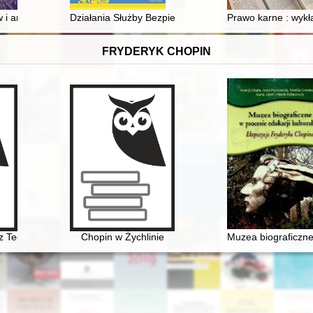
az most na Skawie w Wadowicach w II połowie XIX w
 i animatorów kultury regionu bydgoskiego w zainteresowaniu operac
Działania Służby Bezpieczeństwa w stosunku do kome
Prawo karne : wykł
FRYDERYK CHOPIN
z Teofil Kwiatkowski (1809-1891). Malarstwo i rysunek ze zbiorów Muzeu
Chopin w Żychlinie
Muzea biograficzne