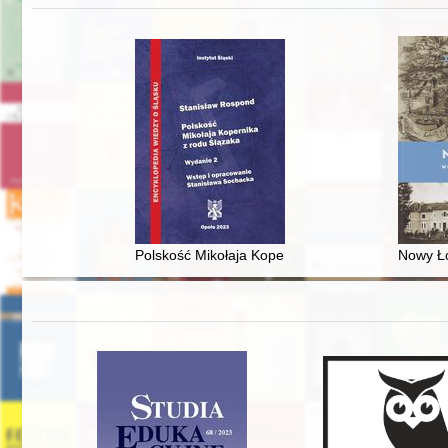
Polskość Mikołaja Kopernika z rodu Ślązaka
Nowy Ło