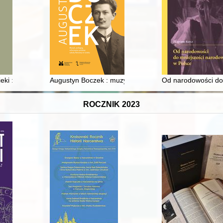
a ziemiach czeskich
ki : dawne i współczesne warunki podróżowania i środki transportu
Augustyn Boczek : muzyk, pedagog, reformator polskiej
Od narodowości do
ROCZNIK 2023