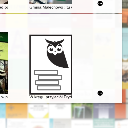
yjnym Służb Bezpieczeństwa w latach 1975-1990
ndantów Chorągwi Krakowskiej w latach 1957–1959
ad porównawczy z uwzględnieniem prawa obowiązującego w Rzeczyposp
Gmina Malechowo : tu wszystko się zaczęło : wspomni
m Narodowego w Warszawie i Biblioteki Polskiej w Paryżu. Chopin et so
 w procesie edukacji kulturalnej. Ekspozycje Fryderyka Chopina
W kręgu przyjaciół Fryderyka Chopina - doktor Jan M