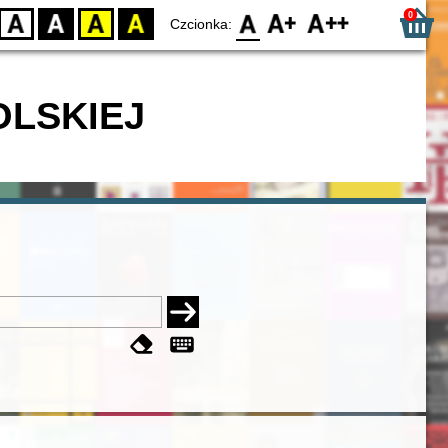
0
D
BW
YB
BY
F0
F1
F2
Czcionka:
OLSKIEJ