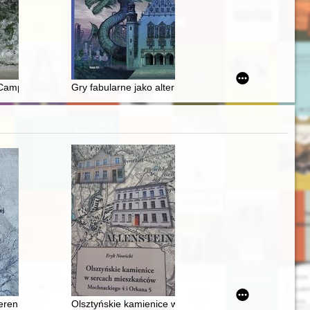
recenzja]
 the Women's League : (on the selected example)
kty w procesie konserwacji zabytku na przykładzie restauracji gmachu 
ampsite at Krucza Skała Rockshelter
Gry fabularne jako alternatywna metoda nauczania hist
narodowej i europejskiej" (6-7 czerwca 2025 r.)
orosłych
renie przedwojennego województwa stanisławowskiego podczas okupa
Olsztyńskie kamienice w sercach mieszkańców : Moch