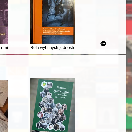
 szkoły fletowej XX wieku
 mniejszości narodowych w Polsce
Rola wybitnych jednostek w historii małych literatur :