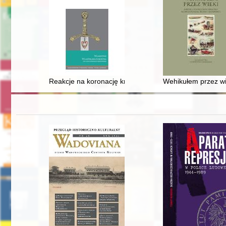
Reakcje na koronację królewski Władysława Łokietka n
Wehikułem przez wie