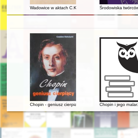
Wadowice w aktach C.K. Starostwa w Białej : Skawa or
Środowiska twórców
Chopin - geniusz cierpiący
Chopin i jego malar