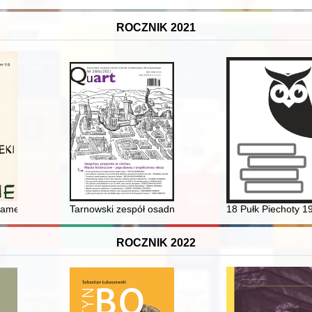
ROCZNIK 2021
ce editing : case of the "Corpus of Ioannes Dantiscus' text & correspond
akramentalne w infirmerii Szpitala Świętego Ducha w Rzymie w XVII-XVIII
Tarnowski zespół osadniczy Spycimira Leliwity : postu
18 Pułk Piechoty 
ROCZNIK 2022