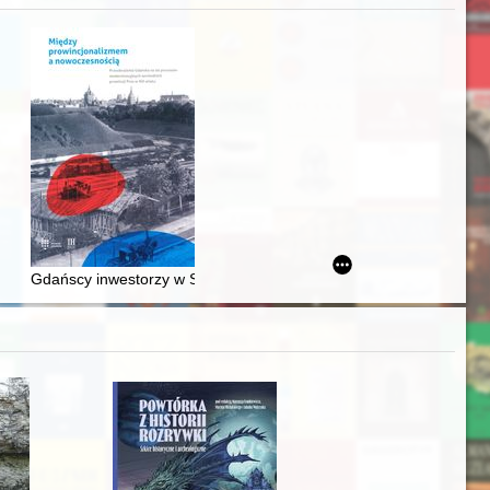
acheckich w XVI-wiecznej Rzeczypospolitej
Gdańscy inwestorzy w Sopocie : prestiż finansowy i towarzyski lo