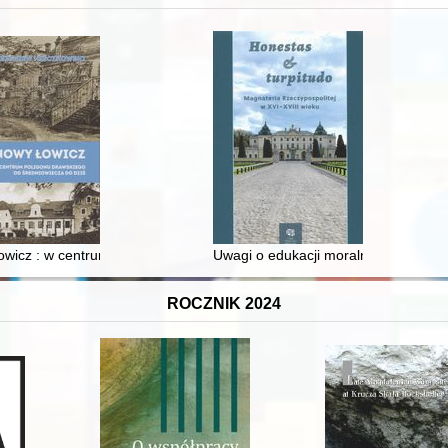
wicz : w centrum poligonu drawskiego od średniowiecza do dziś
Uwagi o edukacji moralnej synów szl
ROCZNIK 2024