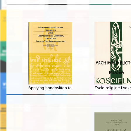
Applying handrwitten text recognition in scholarly sour
Życie religijne i s