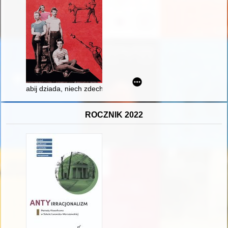
abij dziada, niech zdechnie..." - rzecz o przedwojennych kibica
ROCZNIK 2022