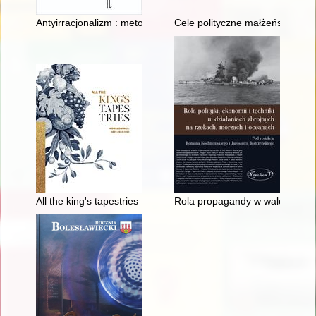
Antyirracjonalizm : metody filozoficzne w Szkole Lwowsko-War
Cele polityczne małżeństw Przem
All the king's tapestries : homecomings: 2021-1961-1921
Rola propagandy w walce o pa