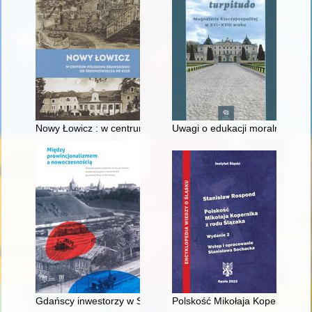
Nowy Łowicz : w centrum poligonu drawskiego od średniowiecz
Uwagi o edukacji moralnej synó
Gdańscy inwestorzy w Sopocie : prestiż finansowy i towarzyski
Polskość Mikołaja Kopernika z 