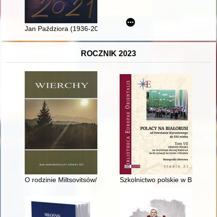
Jan Paździora (1936-2021) - pasjonat polskiej miedzi, górnik 
ROCZNIK 2023
O rodzinie Miltsovitsów/Milcewiczów i ich wkładzie w rozwój d
Szkolnictwo polskie w BSRS, sz