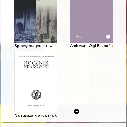
Sprawy magnackie w instrukcjach sejmików ziemi bielskiej z p
Archiwum Olgi Boznańskiej : his
Najstarsza krakowska księga radziecka odkryta na nowo