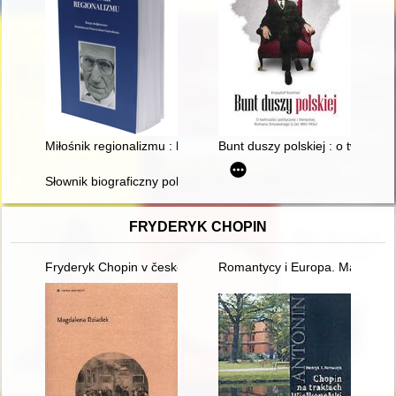
Miłośnik regionalizmu : księga dedykowana Stanisławowi Fran
Bunt duszy polskiej : o twórczo
Słownik biograficzny polskiego obozu narodowego : całość w 4
FRYDERYK CHOPIN
Fryderyk Chopin v české literatuóe
Romantycy i Europa. Marzenia,