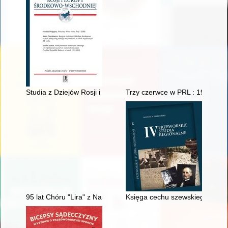
Studia z Dziejów Rosji i Europy Środkowo-Wschodniej. T. 56, z
Trzy czerwce w PRL : 1956, 19
95 lat Chóru "Lira" z Nasielska (1926-2021)
Księga cechu szewskiego miast