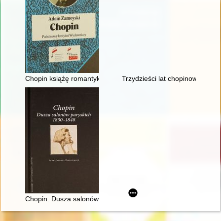
Chopin książę romantyków
Trzydzieści lat chopinowskich fe
Chopin. Dusza salonów paryskich 1830-1848