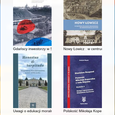
Gdańscy inwestorzy w Sopocie : prestiż finansowy i towarzyski
Nowy Łowicz : w centrum polig
Uwagi o edukacji moralnej synów szlacheckich w XVI-wiecznej 
Polskość Mikołaja Kopernika z 