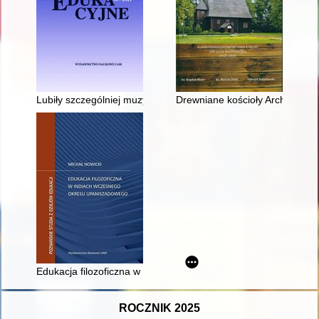
Lubiły szczególniej muzykę, która część ich wychowania stan
Drewniane kościoły Archidiecezj
Edukacja filozoficzna w Indiach wczesnego okresu upaniszad
ROCZNIK 2025