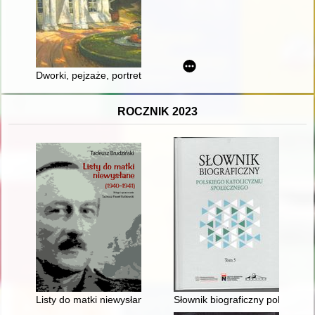
Dworki, pejzaże, portrety : twórczość Bronisławy Rychter-Jano
ROCZNIK 2023
Listy do matki niewysłane (1940-1941)
Słownik biograficzny polskiego 