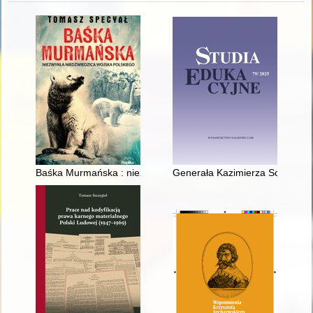
Baśka Murmańska : niezwykła niedźwiedzica Wojska Polskieg
Generała Kazimierza Sosnkowsk