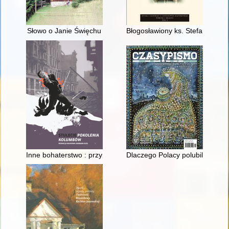
Słowo o Janie Święchu
Błogosławiony ks. Stefan Wince
Inne bohaterstwo : przypadek "Filipa" Leopolda Tyrmanda
Dlaczego Polacy polubili i chy