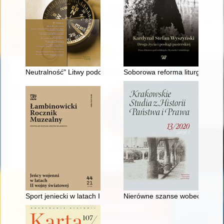
Neutralność" Litwy podczas Bitwy Warszawskiej = Lithuania's "n
Soborowa reforma liturgiczna 
Sport jeniecki w latach II wojny światowej w świetle raportów 
Nierówne szanse wobec równego 