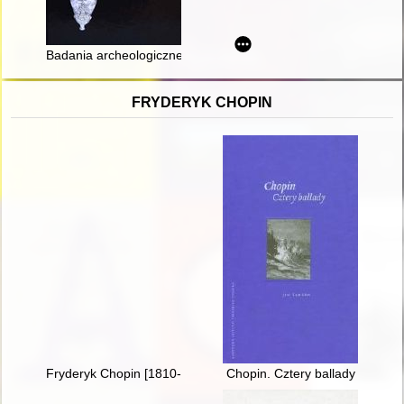
Badania archeologiczne kurhanu K12 na stanowisku 120 w Bo
FRYDERYK CHOPIN
Fryderyk Chopin [1810-1849]
Chopin. Cztery ballady