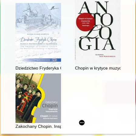
Dziedzictwo Fryderyka Chopina. Kolekcja Boutroux-Ferra w Va
Chopin w krytyce muzycznej (1
Zakochany Chopin. Inspiracje mazowieckie. Chopin in love. Ma