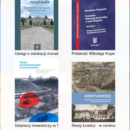
Uwagi o edukacji moralnej synów szlacheckich w XVI-wiecznej 
Polskość Mikołaja Kopernika z 
Gdańscy inwestorzy w Sopocie : prestiż finansowy i towarzyski
Nowy Łowicz : w centrum polig