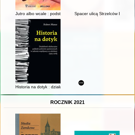
Jutro albo wcale : podstęp w działaniach bojowych lotnictwa
Spacer ulicą Strzelców Bytoms
Historia na dotyk : działalność edukacyjna polskich archiwów
ROCZNIK 2021