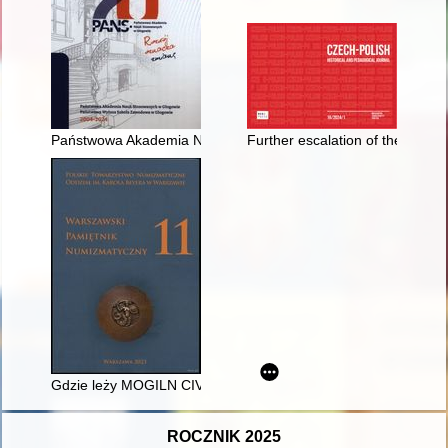
Państwowa Akademia Nauk Stosowanych w Głogowie : Państ
Further escalation of the interna
Gdzie leży MOGILN CIVITAS i kto jest autorem stempli denara 
ROCZNIK 2025