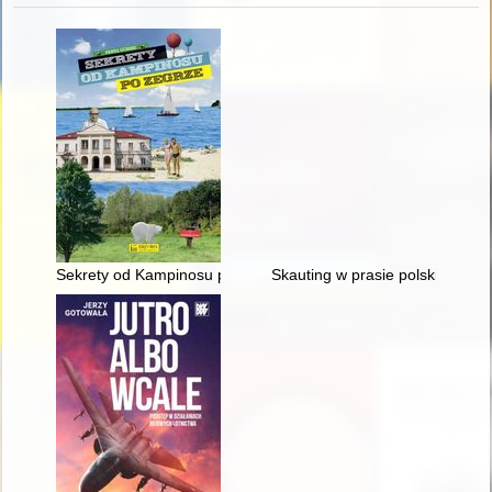
Sekrety od Kampinosu po Zegrze
Skauting w prasie polskiej z lat