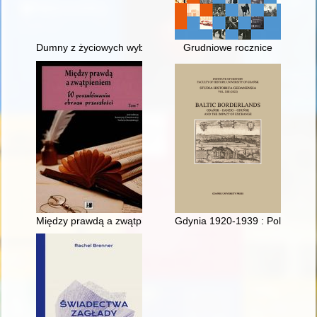
Dumny z życiowych wyborów : żywot robotnika aktywnego w r
Grudniowe rocznice
Między prawdą a zwątpieniem : w poszukiwaniu obrazu przeszło
Gdynia 1920-1939 : Poland's ga