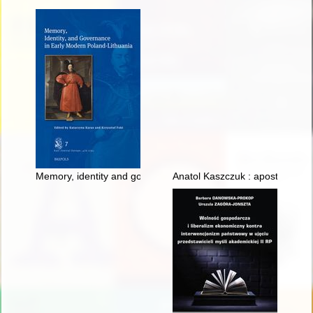
Memory, identity and governance in early modern Poland-Lith
Anatol Kaszczuk : apostoł Maryi