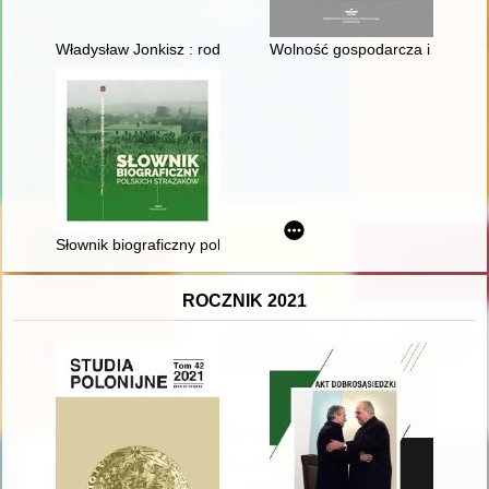
Władysław Jonkisz : rodzina, nauka, praca, polityka : wspomni
Wolność gospodarcza i liberali
Słownik biograficzny polskich strażaków. T. 2
ROCZNIK 2021