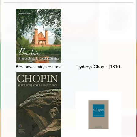
Brochów - miejsce chrztu Fryderyka Chopina
Fryderyk Chopin [1810-1849]. R