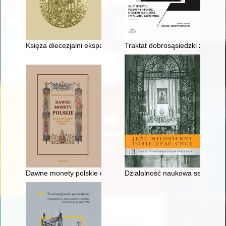
Księża diecezjalni ekspatrianci archidiecezji lwowskiej obrządku
Traktat dobrosąsiedzki z 1991 r.
Dawne monety polskie dynastyi Piastów i Jagiellonów. Cz. 2
Działalność naukowa seminarium 