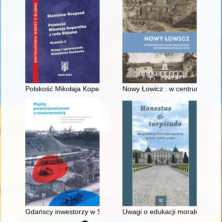
Polskość Mikołaja Kopernika z rodu Ślązaka
Nowy Łowicz : w centrum polig
Gdańscy inwestorzy w Sopocie : prestiż finansowy i towarzyski
Uwagi o edukacji moralnej synó