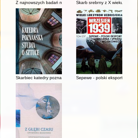
Z najnowszych badań nad grodziskami zachodniej części ziem
Skarb srebrny z X wieku z Czar
Skarbiec katedry poznańskiej
Sepewe - polski eksport uzbroj