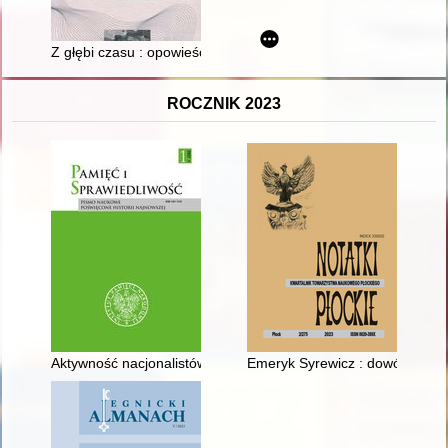
Z głębi czasu : opowieści rodzinne
ROCZNIK 2023
Aktywność nacjonalistów ukraińskich na Bałkanach w latach 1
Emeryk Syrewicz : dowódca odd