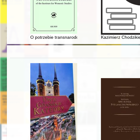
O potrzebie transnarodowego spojrzenia na "kwestię kob
Kazimierz Chodzikie