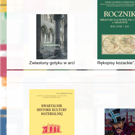
Zwiastuny gotyku w architekturze katedry gnieźnieńskie
Rękopisy kozackie”