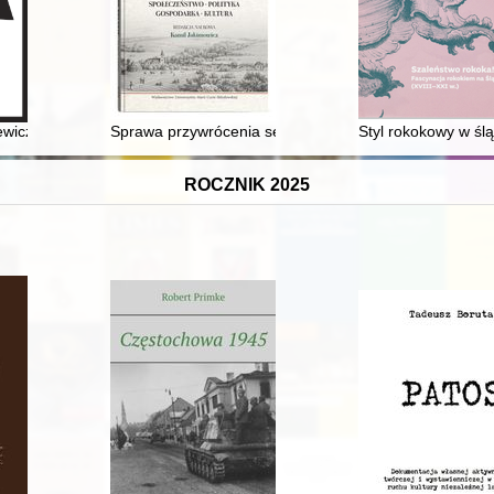
iecą" pod zaborem pruskim na przełomie XIX i XX wieku = On the need t
wicz (1900-1955) - recenzja]
Sprawa przywrócenia sejmików województwa bełskiego p
Styl rokokowy w śl
ROCZNIK 2025