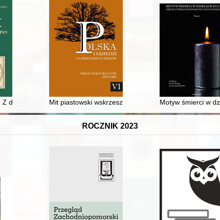
j
. Z dziejów zasobu rękopiśmiennego Biblioteki Naukowej PAU i PAN w 
Mit piastowski wskrzeszony przez Mistrza Wincentego : 
Motyw śmierci w dzi
ROCZNIK 2023