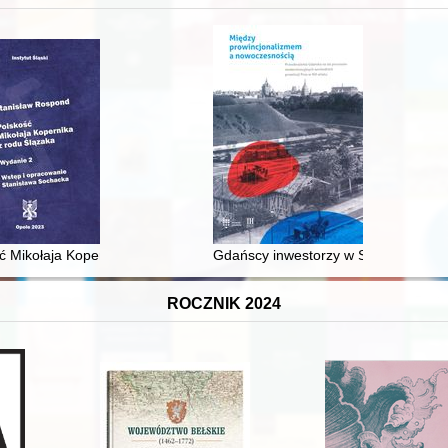
 średniowiecza do dziś
ć Mikołaja Kopernika z rodu Ślązaka
Gdańscy inwestorzy w Sopocie : prest
ROCZNIK 2024