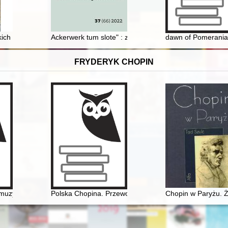
eleventh and twelfth centuries based on research on the Słuszków I and 
skich wolnościowców
Ackerwerk tum slote" : zabudowa gospodarcza joannic
dawn of Pomerania :
FRYDERYK CHOPIN
ycje
uzyce polskiej pierwszej połowy XIX wieku. Międzynarodowa konferenc
Polska Chopina. Przewodnik po miejscach związanych
Chopin w Paryżu. Ż