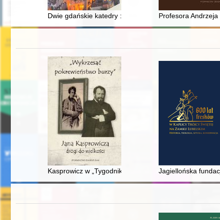
Dwie gdańskie katedry : filary cywilizacji chrześcijańsk
Profesora Andrzeja
Kasprowicz w „Tygodniku Ilustrowanym”, „Tygodnik Ilu
Jagiellońska fundacj