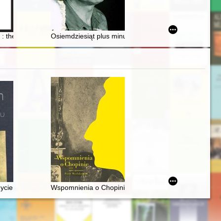
Słuszków II hoards = Rozwój osadnictwa w rejonie Kalisza w XI i XII wi
kich folwarków na przykładzie komandorii w Swobnicy
 the collection of Pomeranian antiquities : exhibition guide
Osiemdziesiąt plus minus
ja naukowo-artystyczna, 20-21 XI 2006. [T. 1]
 z pobytem kompozytora
ycie i epoka
Wspomnienia o Chopinie. Cz. 1