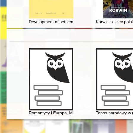
Development of settlement in the Kalisz region in the 
Korwin : ojciec pol
Romantycy i Europa. Marzenia, doświadczenia, propoz
Topos narodowy w m