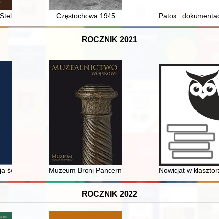
iej na Pomorzu
 Stelmachowskiego koncepcja prawa cywilnego
Częstochowa 1945
Patos : dokumentacj
ROCZNIK 2021
strowany” o Kasprowiczu
a świątyni brygidów i brygidek lubelskich
Muzeum Broni Pancernej w Poznaniu, Oddział Muzeum
Nowicjat w klaszto
ROCZNIK 2022