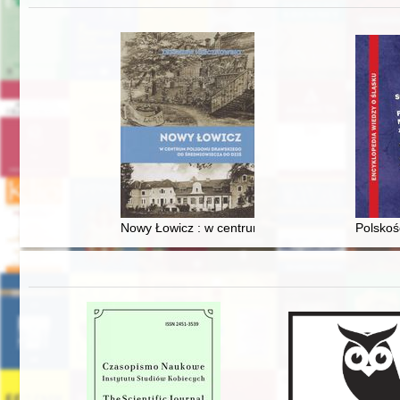
Nowy Łowicz : w centrum poligonu drawskiego od
Polskoś