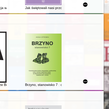
a własnej aktywności twórczej i wystawienniczej w ramach ruchu kultur
Jak świętowali nasi przodkowie : zapomniane tradycje 
 Wojska Polskiego w Warszawie
rze Bernardynów w Leżajsku w drugiej połowie XVII wieku
Brzyno, stanowisko 7 : cmentarzyska kultury oksywski