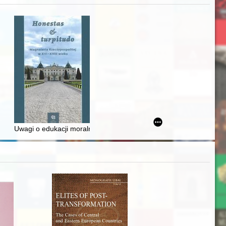
iż finansowy i towarzyski lokalnego mieszczaństwa w 2. poł. XIX w
Uwagi o edukacji moralnej synów szlacheckich w XVI-wiecznej Rze