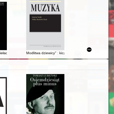
Krakowie
ślady krystalizacji świadomości narodowej w Kronice polskiej
ełach kultury - ujęcie literaturoznawcze i kulturoznawcze. T. 1
Modlitwa dziewicy" : kicz i seksizm dziewiętnastowiec