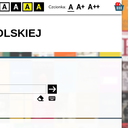
0
D
BW
YB
BY
F0
F1
F2
Czcionka:
OLSKIEJ