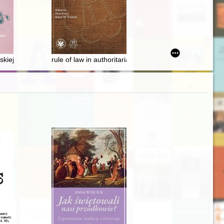
o use transnational view on the "women question" under the Prussian p
o I rozbiorze : (do obrad Sejmu Wielkiego)
ąskiej sztuce wydawniczej
rule of law in authoritarian state and the program of 