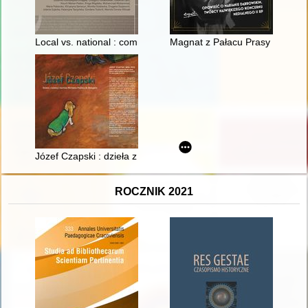
Local vs. national : commemorative practices of Jewish cultura
Magnat z Pałacu Prasy : opowi
Józef Czapski : dzieła z kolekcji markiza Michaela Popiela de B
ROCZNIK 2021