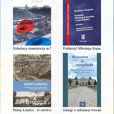
Gdańscy inwestorzy w Sopocie : prestiż finansowy i towarzyski
Polskość Mikołaja Kopernika z 
Nowy Łowicz : w centrum poligonu drawskiego od średniowiecz
Uwagi o edukacji moralnej synó