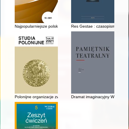
Najpopularniejsze polskie portale historyczne : próba analiz
Res Gestae : czasopismo histor
Polonijne organizacje zwalczające nałogi w Stanach Zjednocz
Dramat imaginacyjny Wyspiański