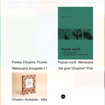
Polska Chopina. Przewodnik po miejscach związanych z poby
Pejzaż myśli. Warszawa Chopina
Wakacyjna przygoda z Chopinem" w Muzeum Niepodległości
Jak grać Chopina? Polska kryt
Chopin i fortepian : kilka uwag o relacji człowieka z przedmiot