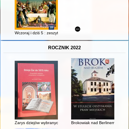
Wczoraj i dziś 5 : zeszyt ćwiczeń do historii dla klasy piątej s
ROCZNIK 2022
Zarys dziejów wybranych zabytków Żar
Brokowiak nad Berlinem : Czes