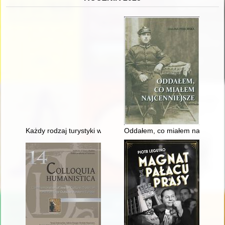
Każdy rodzaj turystyki wymaga innego ekwipunku" : organizacja
Oddałem, co miałem najcenniej