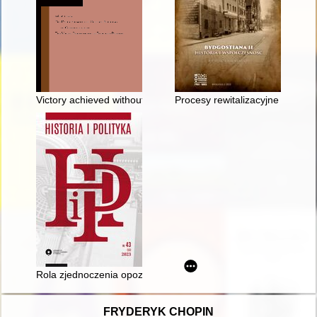
Victory achieved without fighting, or the doctrine of containm
Procesy rewitalizacyjne w Bydg
Rola zjednoczenia opozycyjnego "Ludowa Rada Ukrainy" w Euro
FRYDERYK CHOPIN