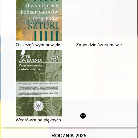
O szczęśliwym powiększaniu się zasobu polskich nowożytnych k
Zarys dziejów ziemi wieleńskiej
Wędrówka po pięknych światkach
ROCZNIK 2025