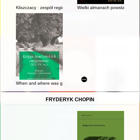
Kliszczacy : zespół regionalny z Tokarni
Wielki almanach powstańców wie
When and where was grandmother Stella Lipska Kuhn born?
FRYDERYK CHOPIN