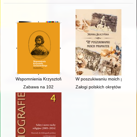
Wspomnienia Krzysztofa Arciszewskiego : Polak w służbie Komp
W poszukiwaniu moich pramat
Zabawa na 102
Załogi polskich okrętów podwod