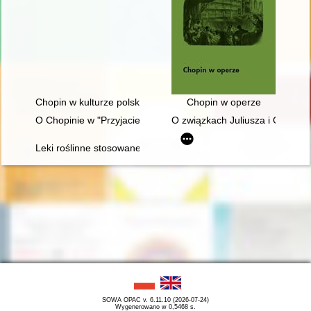
Chopin w kulturze polskiej
Chopin w operze
O Chopinie w "Przyjacielu Ludu" (1836)
O związkach Juliusza i Oskara
Leki roślinne stosowane w leczeniu Fryderyka Chopina
SOWA OPAC v. 6.11.10 (2026-07-24)
Wygenerowano w 0,5468 s.