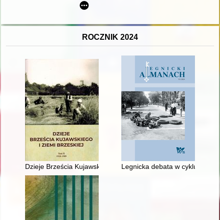
ROCZNIK 2024
Dzieje Brześcia Kujawskiego i ziemi brzeskiej : praca zbiorowa. 
Legnicka debata w cyklu "Międ