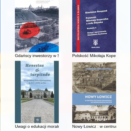
Gdańscy inwestorzy w Sopocie : prestiż finansowy i towarzyski
Polskość Mikołaja Kopernika z 
Uwagi o edukacji moralnej synów szlacheckich w XVI-wiecznej 
Nowy Łowicz : w centrum polig