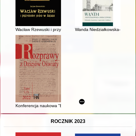
Wacław Rzewuski i przygody jego w Arabii opowiedziane z pis
Wanda Niedziałkowska-Dobaczews
Konferencja naukowa "Edukacja pod bombami. Dzieci wojny. Uwar
ROCZNIK 2023