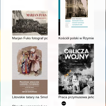
Marjan Fuks fotograf poczty : fotografie z lat 1919-1935 ze 
Kościół polski w Rzymie : tożsa
Litovskie tatary na Smolenŝine (XV-XVII vv.)
Praca przymusowa jeńców wojen