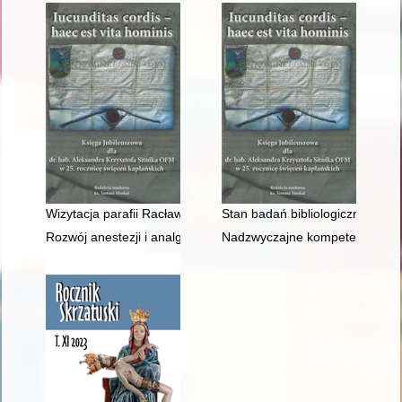
Wizytacja parafii Racławice z 1931 roku
Stan badań bibliologicznych o 
Rozwój anestezji i analgezji w położnictwie polskim w XIX i XX
Nadzwyczajne kompetencje pre