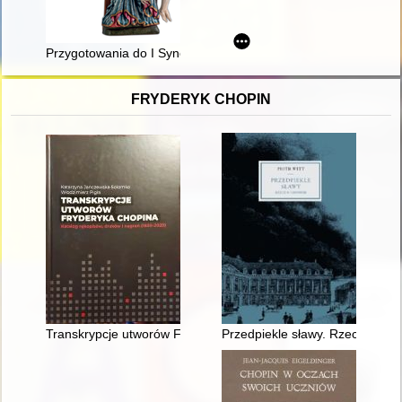
Przygotowania do I Synodu Archidiecezji Poznańskiej w 1968 r
FRYDERYK CHOPIN
Transkrypcje utworów Fryderyka Chopina : katalog rękopisów,
Przedpiekle sławy. Rzecz o Cho