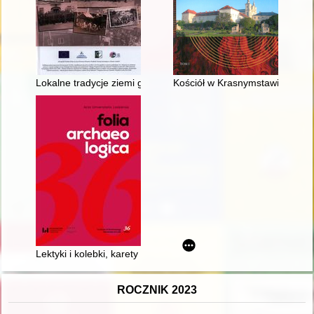
Lokalne tradycje ziemi głogowskiej
Kościół w Krasnymstawie. T. 1
Lektyki i kolebki, karety i zwykłe wozy : pojazdy dla pań i pan
ROCZNIK 2023