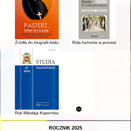
Źródła do biografii biskupa Ignacego Świrskiego w zasobach a
Rola hymnów w procesie kształt
Rok Mikołaja Kopernika w archidiecezji warmińskiej : podsu
ROCZNIK 2025