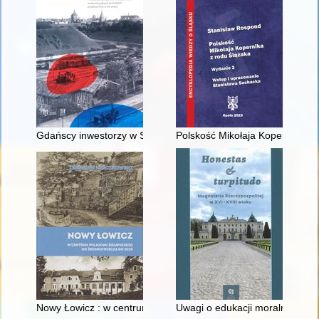
Gdańscy inwestorzy w Sopocie : prestiż finansowy i towarzyski
Polskość Mikołaja Kopernika z 
Nowy Łowicz : w centrum poligonu drawskiego od średniowiecz
Uwagi o edukacji moralnej synó