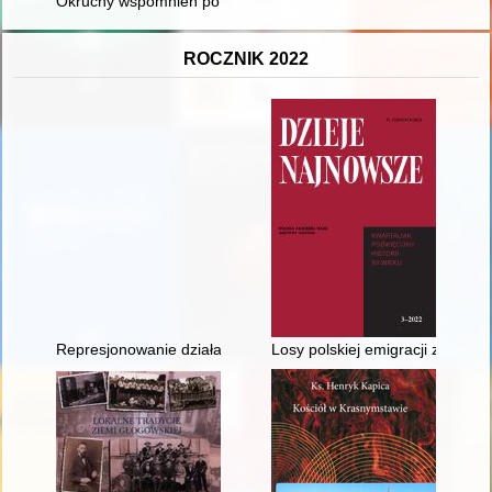
Okruchy wspomnień po czasie
ROCZNIK 2022
Represjonowanie działaczy "Solidarności" w jednostce wojsko
Losy polskiej emigracji zarobk