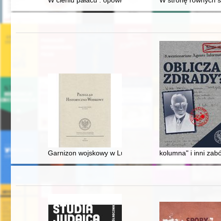
W cieniu pałacu : opowieść o Ludwiku Wodzickim z Ty
W stronę równych s
Garnizon wojskowy w Lublinie w latach 1788-1792
kolumna" i inni za