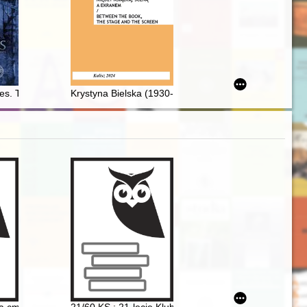
 XX wieku
iabolizacja Napoleona I w społeczeństwie polskim w latach 1806-1812
es. T. 2 (2021)
Krystyna Bielska (1930-2021) : muzykolog, bibliotekarz, 