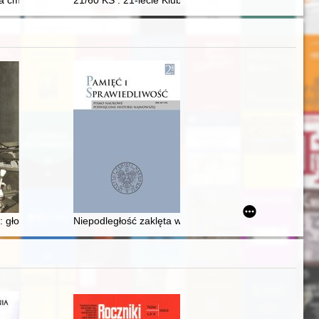
tomkowie : opracowanie z okazji 100-lecia otwarcia schroniska "U źróde
na cmentarnych kamieniach : cmentarz ewangelicki w Sosnowcu
21/60 KS : 21-lecie Klubu Studio : 60-lecie Kultury Stu
ine
: głos Marii Czapskiej
Niepodległość zaklęta w poezji - językowe wyznaczniki 