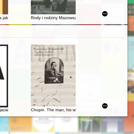
dło do badań nad kadrą pedagogiczną Królewskiego i Miejskiego Gimna
: charakterystyka założeń sportowych w XIX i XX wieku
jako narzędzie wojny w realiach społeczno-ekonomicznych i militarnyc
Rody i rodziny Mazowsza i Podlasia : źródła. T. 4 cz. 1
in i kobiety
jacielu Ludu" (1836)
Chopin. The man, his work and its resonance