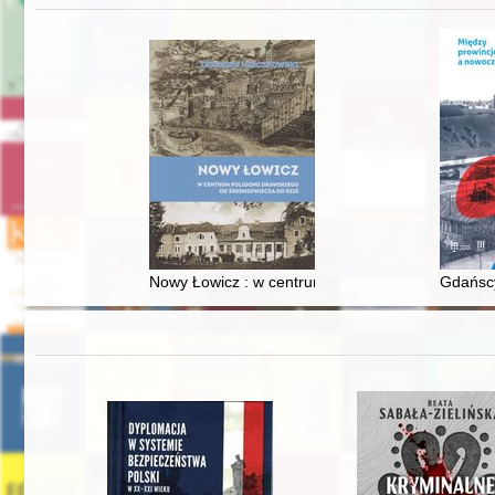
Nowy Łowicz : w centrum poligonu drawskiego od
Gdańscy