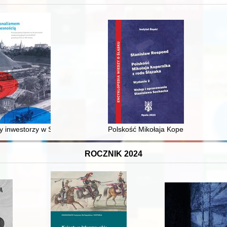
 średniowiecza do dziś
 inwestorzy w Sopocie : prestiż finansowy i towarzyski lokalnego mies
Polskość Mikołaja Kopernika z rodu 
ROCZNIK 2024