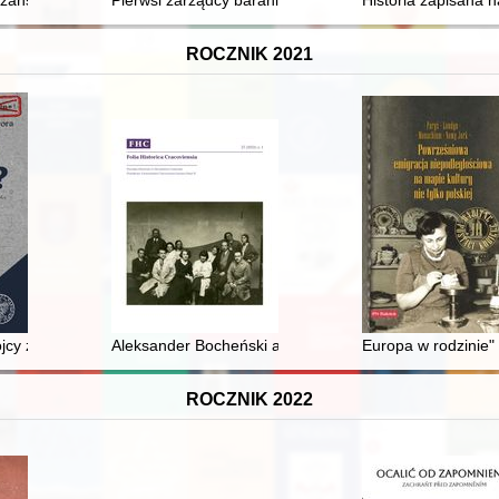
czyna
zans : 35 lat urzędu Rzecznika Praw Obywatelskich
Pierwsi zarządcy baraniogórskiego schroniska i ich po
Historia zapisana 
ROCZNIK 2021
bójcy z północnego Mazowsza działający na zlecenie MBP
Aleksander Bocheński and his political realism : an outl
Europa w rodzinie" 
ROCZNIK 2022