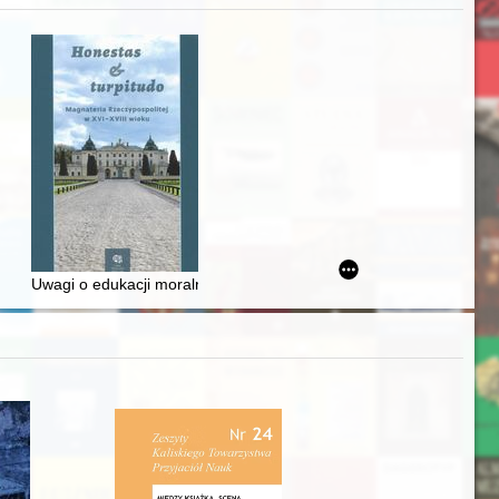
zczaństwa w 2. poł. XIX w
Ślązaka
Uwagi o edukacji moralnej synów szlacheckich w XVI-wiecznej Rze