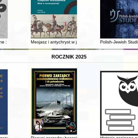
obec problemu emigracji Żydów z Polski w II połowie lat trzydziestych
e : najgłośniejsze zbrodnie Podhala
Mesjasz i antychryst w jednej osobie : diwinizacja i d
Polish-Jewish Studi
ROCZNIK 2025