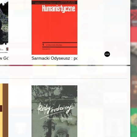
 Górnośląskich : jeden dom dwa światy = Pamětní dům hornoslezských
Sarmacki Odyseusz : postać Jana Łaskiego w epicedi