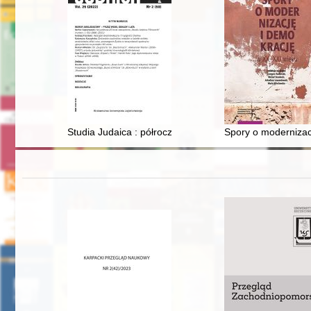
Studia Judaica : półrocznik. Vol. 25, nr 2 (2022)
Spory o modernizac