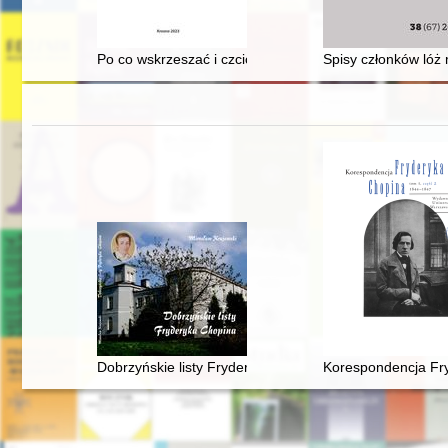
Po co wskrzeszać i czcić idee Komisji Edukacji Narod
Spisy członków lóż
Dobrzyńskie listy Fryderyka F. Chopina. Fryderyk Chop
Korespondencja Fry