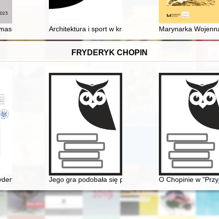
owej w tych nowocześnie zaskakujących czasach
 masońskich w zbiorach Biblioteki Uniwersyteckiej Poznaniu jako źró
Architektura i sport w krajobrazie regionu Karkonoszy 
Marynarka Wojenna 
FRYDERYK CHOPIN
in na Mazowszu płockim, ziemi dobrzyńskiej i Pomorzu
deryka Chopina. T. 3 cz. 2,
Jego gra podobała się przede wszystkim damom... Chop
O Chopinie w "Przy