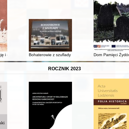
ję i demokrację w XX-XXI wieku
Bohaterowie z szuflady : krynickie archiwa rodzinne
Dom Pamięci Żydów
ROCZNIK 2023