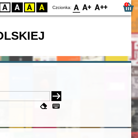
0
D
BW
YB
BY
F0
F1
F2
Czcionka:
OLSKIEJ