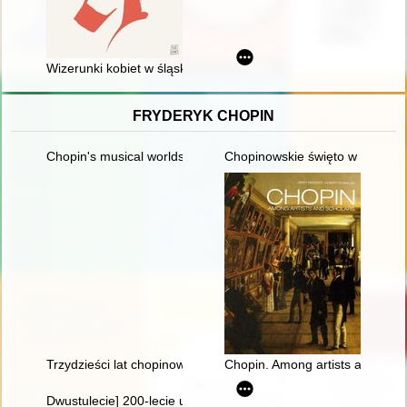
Wizerunki kobiet w śląskiej Kronice polskiej
FRYDERYK CHOPIN
Chopin's musical worlds the 1840's
Chopinowskie święto w Duszni
Trzydzieści lat chopinowskich festiwali w Antoninie
Chopin. Among artists and scho
Dwustulecie] 200-lecie urodzin Fryderyka Chopina