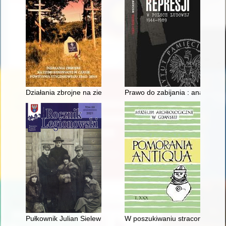
Działania zbrojne na ziemi konińskiej w czasie powstania sty
Prawo do zabijania : analiza w
Pułkownik Julian Sielewicz (1892-1940) - recenzja]
W poszukiwaniu straconego cza