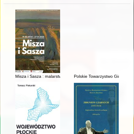
Misza i Sasza : malarstwo i rysunki Michała Dobriaka i Aleksa
Polskie Towarzystwo Gimnasty