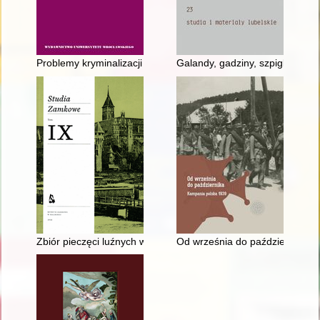
Problemy kryminalizacji szerzenia oraz gloryfikowania totalitary
Galandy, gadziny, szpigle, żiglo
Zbiór pieczęci luźnych w Centralnym Archiwum Zakonu Niemie
Od września do października :