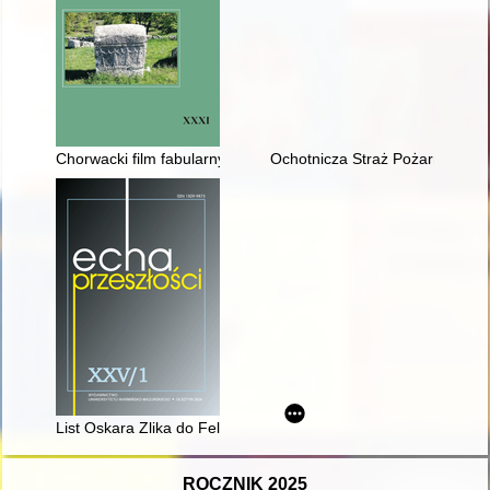
Chorwacki film fabularny jako medium pamięci wojny lat 90. XX
Ochotnicza Straż Pożarna w Bori
List Oskara Zlika do Felixa Edouarda Guérin-Ménevilla w zbior
ROCZNIK 2025