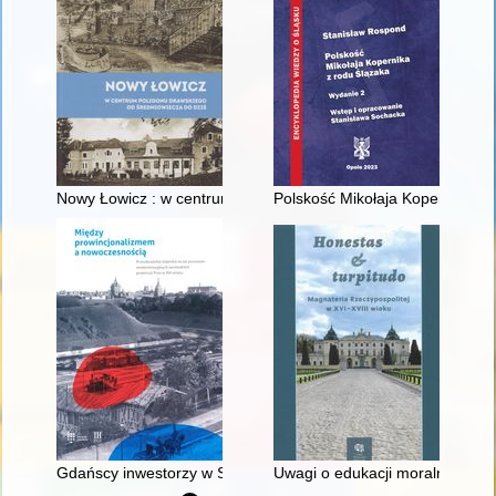
Nowy Łowicz : w centrum poligonu drawskiego od średniowiecz
Polskość Mikołaja Kopernika z 
Gdańscy inwestorzy w Sopocie : prestiż finansowy i towarzyski
Uwagi o edukacji moralnej synó