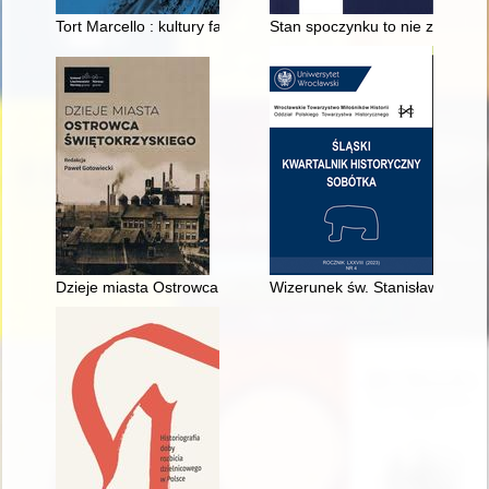
Tort Marcello : kultury fanowskie w teatrze XIX wieku
Stan spoczynku to nie zastój : 
Dzieje miasta Ostrowca Świętokrzyskiego
Wizerunek św. Stanisława Kostk