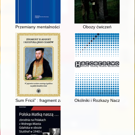
Przemiany mentalności mieszkańców wsi na przełomie XIX/XX wie
Obozy ćwiczeń
Sum Fricii” : fragment zaginionej biblioteki Andrzeja Frycza 
Okólniki i Rozkazy Naczelnict