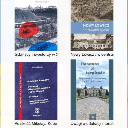
Gdańscy inwestorzy w Sopocie : prestiż finansowy i towarzyski
Nowy Łowicz : w centrum polig
Polskość Mikołaja Kopernika z rodu Ślązaka
Uwagi o edukacji moralnej synó