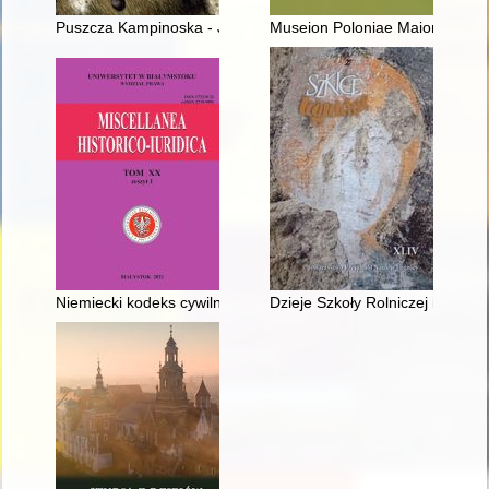
Puszcza Kampinoska - Jaktorów 1944
Museion Poloniae Maioris : ro
Niemiecki kodeks cywilny w pracach Komisji Kodyfikacyjnej n
Dzieje Szkoły Rolniczej i Rolni