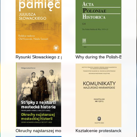
Rysunki Słowackiego z podróży na Wschód jako portale pamię
Why during the Polish-Bolshevi
Okruchy najstarszej mosteckiej historii : górale w świetle urbar
Kształcenie protestanckich i n