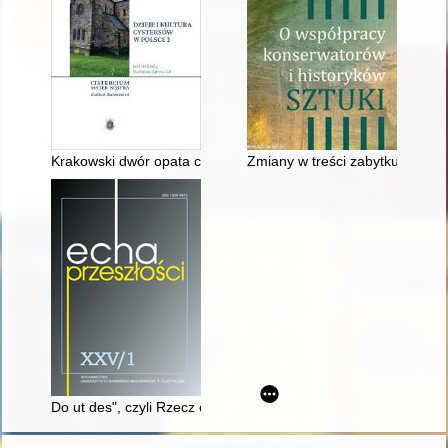
Krakowski dwór opata cystersów z Mogiły z XIII wieku na tle ź
Zmiany w treści zabytku powst
Do ut des", czyli Rzecz o darze w kontaktach wielkich mistrzó