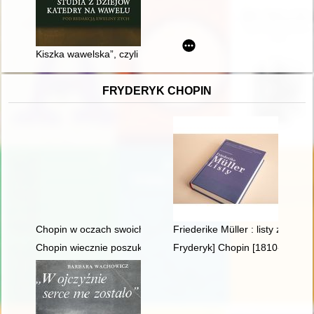
Kiszka wawelska”, czyli Pomieszczenie na murze obronnym z
FRYDERYK CHOPIN
Chopin w oczach swoich uczniów
Friederike Müller : listy z Par
Chopin wiecznie poszukiwany. Historia Międzynarodowego Ko
Fryderyk] Chopin [1810-1849] i