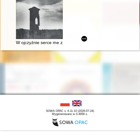
W ojczyźnie serce me zostało". Szlakiem Mickiewicza, Słowa
SOWA OPAC v. 6.11.10 (2026-07-24)
Wygenerowano w 0,4956 s.