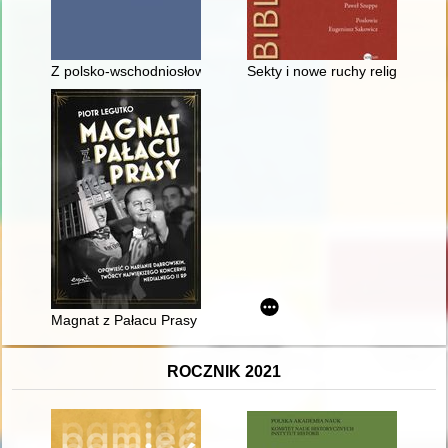
Z polsko-wschodniosłowiańskich kontaktów językowych : szyk p
Sekty i nowe ruchy religijne (200
Magnat z Pałacu Prasy : opowieść o Marianie Dąbrowskim, tw
ROCZNIK 2021