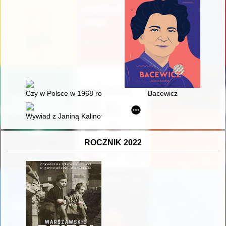
Czy w Polsce w 1968 roku zjawisko antysemityzmu było powsz
Bacewicz
Wywiad z Janiną Kalinowską : farmaceutką, kierownikiem apte
ROCZNIK 2022