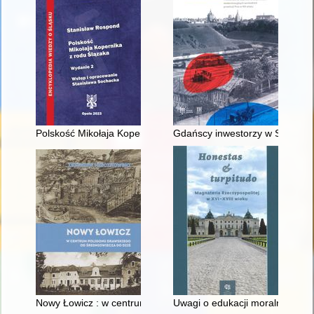
Polskość Mikołaja Kopernika z rodu Ślązaka
Gdańscy inwestorzy w Sopocie :
Nowy Łowicz : w centrum poligonu drawskiego od średniowiecz
Uwagi o edukacji moralnej synó