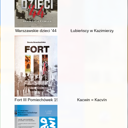
Warszawskie dzieci '44
Łubieńscy w Kazimierzy Wielkie
Fort III Pomiechówek 1915-1945
Kacwin = Kacvín