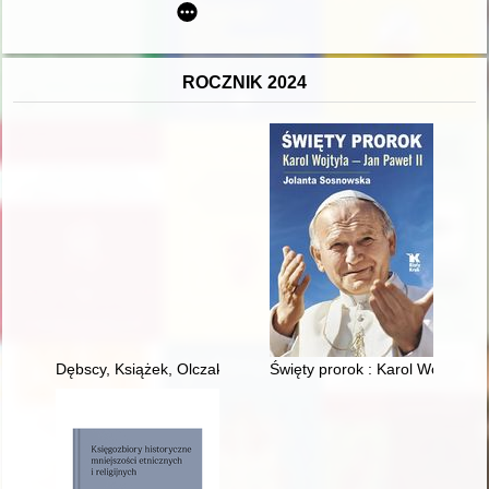
ROCZNIK 2024
Dębscy, Książek, Olczak, Perzyna z parafii Tarczyn i okolic
Święty prorok : Karol Wojtyła - 