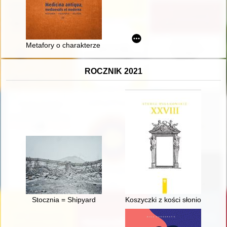
Metafory o charakterze medycznym w listach papieża Grzegor
ROCZNIK 2021
Stocznia = Shipyard
Koszyczki z kości słoniowej z ko