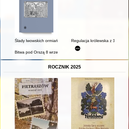
Ślady lwowskich ormiańskich księgozbiorów w zasobach Lwowsk
Regulacja królewska z 1723 rok
Bitwa pod Orszą 8 września 1514 r. : spory i dyskusje historio
ROCZNIK 2025