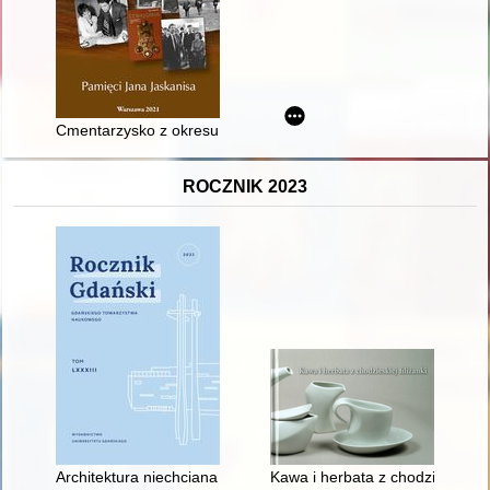
Cmentarzysko z okresu wędrówek ludów w Pietraszach, pow. o
ROCZNIK 2023
Architektura niechciana w powiecie gdańskim i Pruszczu Gdań
Kawa i herbata z chodzieskiej fil