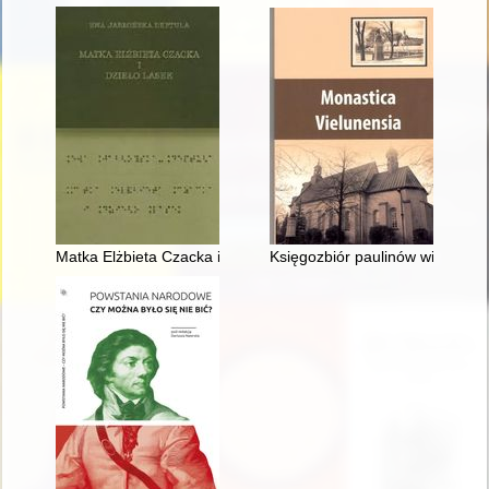
Matka Elżbieta Czacka i dzieło Lasek. T. 5
Księgozbiór paulinów wieluńskic