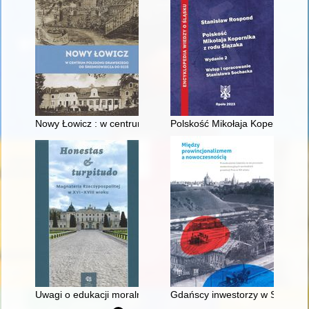
Nowy Łowicz : w centrum poligonu drawskiego od średniowiecz
Polskość Mikołaja Kopernika z 
Uwagi o edukacji moralnej synów szlacheckich w XVI-wiecznej 
Gdańscy inwestorzy w Sopocie :