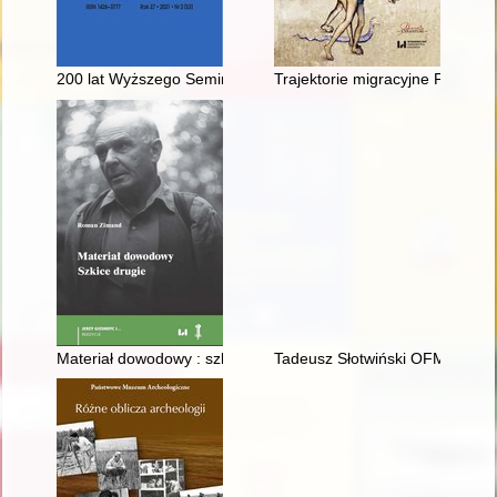
200 lat Wyższego Seminarium Duchownego w Sandomierzu - r
Trajektorie migracyjne Polaków
Materiał dowodowy : szkice drugie
Tadeusz Słotwiński OFM (1945