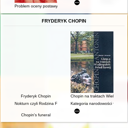
Problem oceny postawy dowódcy w sytuacji granicznej : finał k
FRYDERYK CHOPIN
Fryderyk Chopin
Chopin na traktach Wielkopolsk
Nokturn czyli Rodzina Fryderyka Chopina i Warszawa w latach
Kategoria narodowości w recepc
Chopin's funeral