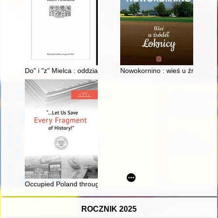
Do" i "z" Mielca : oddziaływanie ruchu ludności na sferę kultury 
Nowokornino : wieś u źródeł Ło
Occupied Poland through the lens of Wehrmacht second lieute
ROCZNIK 2025