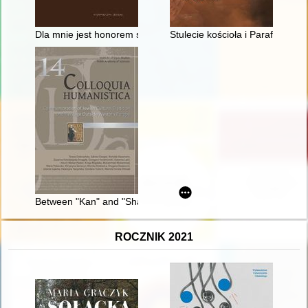
Dla mnie jest honorem służyć Kościołowi" : związki Profesora
Stulecie kościoła i Parafii Świ
Between "Kan" and "Sham" : commemorative materiality of th
ROCZNIK 2021