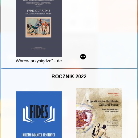
Wbrew przysiędze" - dezercje w Wojsku Polskim w latach 194
ROCZNIK 2022