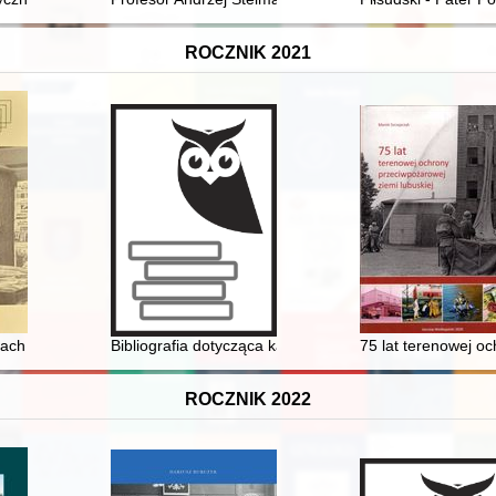
ROCZNIK 2021
w m. Lubnowy Wielkie gm. Susz - projekt "Finckenstein 1807". Cz. 1,
ach i komentarzach polskiej prasy pomorskiej okresu międzywojennego 
Bibliografia dotycząca kardynała Adama Kozłowieckieg
75 lat terenowej o
ROCZNIK 2022