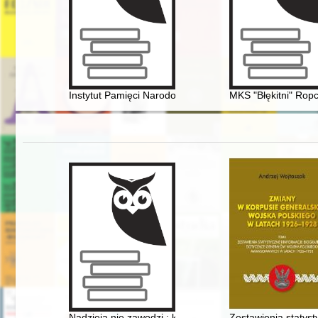
Instytut Pamięci Narodowej - Komisja Ścigania Zbrodni 
MKS "Błękitni" Ropcz
Nadzieja nie zawodzi : księga pamiątkowa na 40-lecie ś
Zestawienia statys