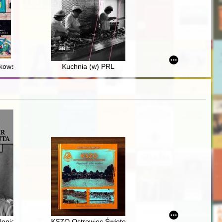
ów Politycznych PRL (w organizacji) : informacja o działalności 1 styc
kich w latach 1850-1959
kowskich dominikanów : nowe studia
Kuchnia (w) PRL
go proboszcza i kustosza parafii i sanktuarium św. Józefa dziekana wo
go awansowanych w latach 1926-1928
działalność społeczno-polityczna, dokonania)
lonia Restituta
KSZO Ostrowiec Świętokrzyski : pływanie i piłka wodn