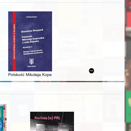
zczaństwa w 2. poł. XIX w
acheckich w XVI-wiecznej Rzeczypospolitej
Polskość Mikołaja Kopernika z rodu Ślązaka