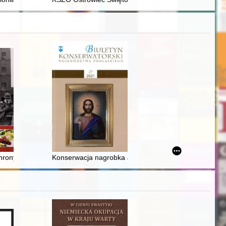
(1918-1939) = Upper Silesia in the opinions and commentaries of the 
o SJ (1911-2007)
chrony przeciwpożarowej ziemi lubuskiej
Konserwacja nagrobka Józefa Bieżańskiego z cmentar