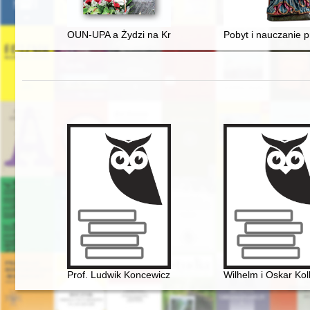
OUN-UPA a Żydzi na Kresach II RP
Pobyt i nauczanie p
Prof. Ludwik Koncewicz (1790-1857). Nauczyciel Fryd
Wilhelm i Oskar Kol