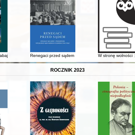
lną : (na materiale z południowego Podlasia)
abajty, czyli Pół wieku historii mediów w diecezji koszalińsko-kołobrzesk
Renegaci przed sądem : Specjalny Sąd Karny i Proku
W stronę wolności 
ROCZNIK 2023