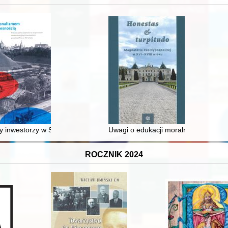
 średniowiecza do dziś
 inwestorzy w Sopocie : prestiż finansowy i towarzyski lokalnego mies
Uwagi o edukacji moralnej synów szl
ROCZNIK 2024