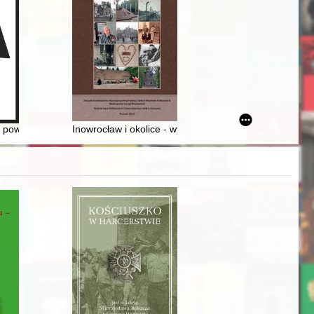
iej
ratura Specjalnego Sądu Karnego w Gdańsku (1945-1946)
: powstanie listopadowe
Inowrocław i okolice - wybrane wydarzenia