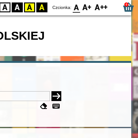
0
D
BW
YB
BY
F0
F1
F2
Czcionka:
OLSKIEJ