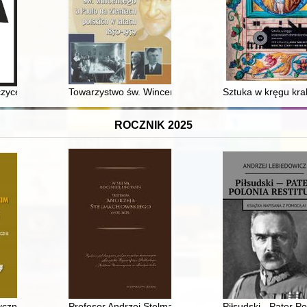
przeciwko Narodowi Polskiemu oraz Muzeum Żołnierzy Wyklętych i Więźni
yce : 60 lat wśród przyjaciół
Towarzystwo św. Wincentego a Paulo na ziemiach pols
Sztuka w kręgu kra
ROCZNIK 2025
więceń kapłańskich na 65-lecie życia ks. kan. dr. Zbigniewa Godlewskie
tyczne i informacje biograficzne dotyczące generałów Wojska Polskie
Profesor Andrzej Stelmachowski : (biografia naukowa, 
Piłsudski - Pater Po