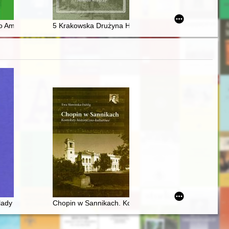
zalińsko-kołobrzeskiej
ego wizji Rzeczypospolitej
no Amore"
5 Krakowska Drużyna Harcerska i Szczep "Dzieci Pior
0-1985]
lady
Chopin w Sannikach. Konteksty historyczno-kulturowe