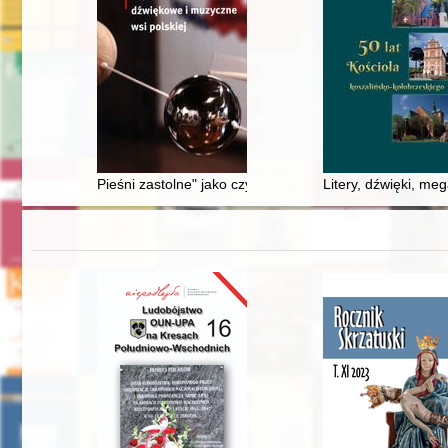
Pieśni zastolne" jako czynnik integrujący biesiadę wese
Litery, dźwięki, meg