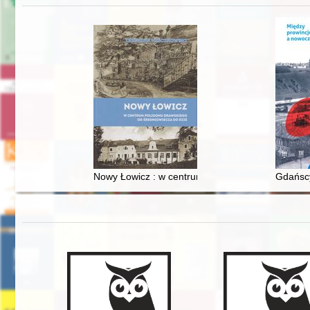
Nowy Łowicz : w centrum poligonu drawskiego od
Gdańscy