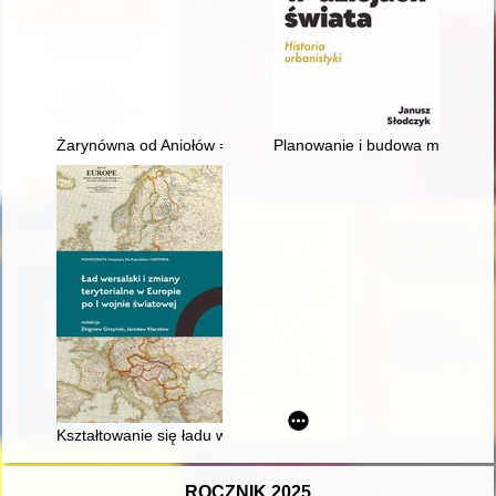
Żarynówna od Aniołów = Żarynówna from the Angels
Planowanie i budowa miast w dzi
Kształtowanie się ładu wersalskiego ze szczególnym uwzględni
ROCZNIK 2025