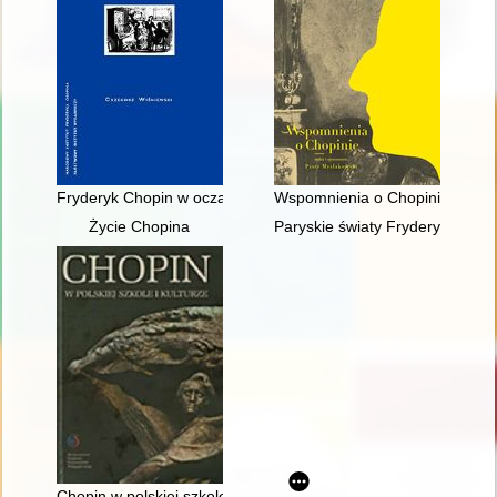
Fryderyk Chopin w oczach Rosjan. Antologia. Friderik źopen g
Wspomnienia o Chopinie. Cz. 1
Życie Chopina
Paryskie światy Fryderyka Cho
Chopin w polskiej szkole i kulturze