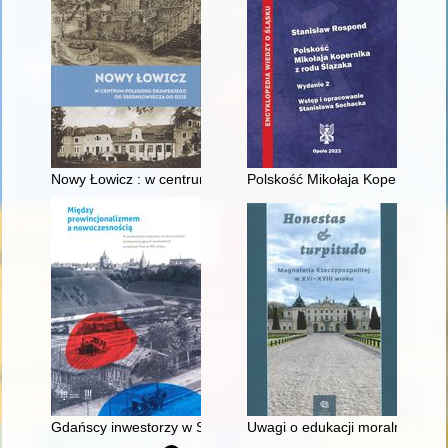
Nowy Łowicz : w centrum poligonu drawskiego od średniowiecz
Polskość Mikołaja Kopernika z 
Gdańscy inwestorzy w Sopocie : prestiż finansowy i towarzyski
Uwagi o edukacji moralnej synó