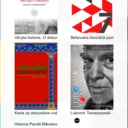
Ukryta historia. O dokumentach Armii Krajowej odnalezionych
Belaruska-lìtoŭskìâ partyzany
Karta ze stosunków rodzinnych Ormian zamojskich : morderstw
Lubomir Tomaszewski : portret
Historia Parafii Miłosierdzia Bożego w Pińczowie