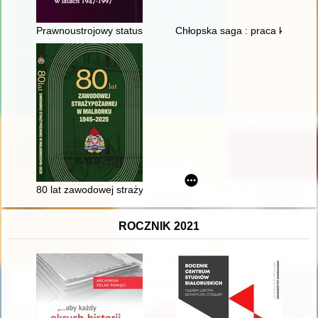
Prawnoustrojowy status ministra w Polsce w latach 1947-1997
Chłopska saga : praca konkurso
80 lat zawodowej straży pożarnej w Malborku : 1945-2025
ROCZNIK 2021