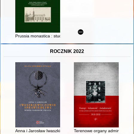
Prussia monastica : studia z dziejów zakonów w Prusach Krzyża
ROCZNIK 2022
Anna i Jarosław Iwaszkiewiczowie : sprawiedliwi wśród Narod
Terenowe organy administracji 