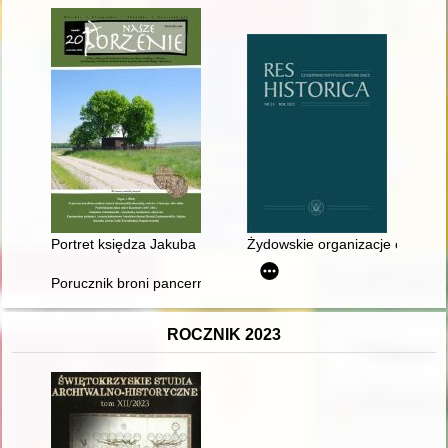
Portret księdza Jakuba Mączewskiego ze zbiorów Muzeum Ma
Żydowskie organizacje charyta
Porucznik broni pancernych Edward Manteuffel : Charków †1
ROCZNIK 2023