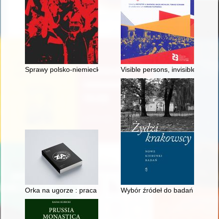
Sprawy polsko-niemieckie wokół "Sprawy Jakubowskiego" Eleo
Visible persons, invisible perso
Orka na ugorze : praca pamięci nad poddaństwem i pańszczyzn
Wybór źródeł do badań gospoda