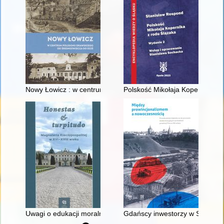
Nowy Łowicz : w centrum poligonu drawskiego od średniowiecz
Polskość Mikołaja Kopernika z 
Uwagi o edukacji moralnej synów szlacheckich w XVI-wiecznej 
Gdańscy inwestorzy w Sopocie :