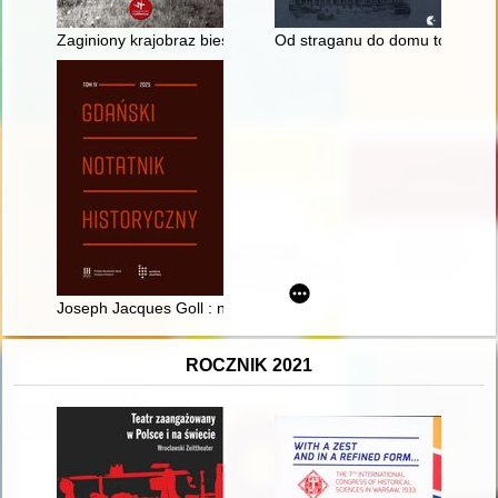
Zaginiony krajobraz bieszczadzkich połonin
Od straganu do domu towaroweg
Joseph Jacques Goll : nieznany dowódca inżynierów napoleoń
ROCZNIK 2021