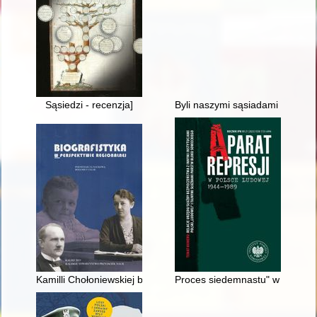
Sąsiedzi - recenzja]
Byli naszymi sąsiadami : kutno
Kamilli Chołoniewskiej bydgoski epizod
Proces siedemnastu" w Radomsk