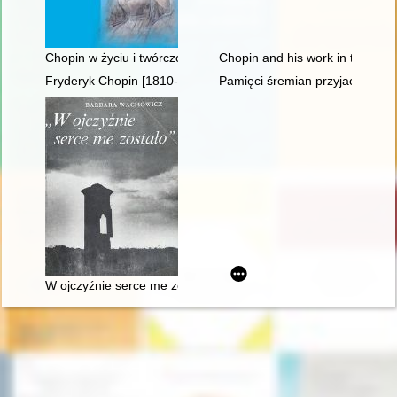
Chopin w życiu i twórczości George Sand
Chopin and his work in the conte
Fryderyk Chopin [1810-1849]
Pamięci śremian przyjaciół Fry
W ojczyźnie serce me zostało". Szlakiem Mickiewicza, Słowa