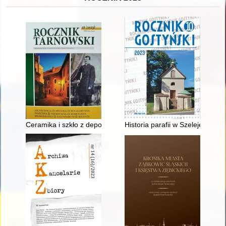
Ceramika i szkło z depozytu książąt Sanguszków w Muzeum O
Historia parafii w Szelejewie