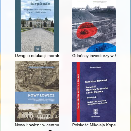
Uwagi o edukacji moralnej synów szlacheckich w XVI-wiecznej 
Gdańscy inwestorzy w Sopocie :
Nowy Łowicz : w centrum poligonu drawskiego od średniowiecz
Polskość Mikołaja Kopernika z 