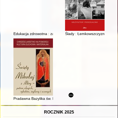
Edukacja zdrowotna : zagraniczne inspiracje dla polskiej służb
Ślady : Łemkowszczyzna w rel
Pradawna Bazylika św. Mikołaja w Gdańsku - bezcenna świąt
ROCZNIK 2025