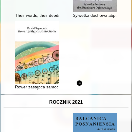
Their words, their deeds : the January Uprising in the memor
Sylwetka duchowa abp. Bronis
Rower zastępca samochodu
ROCZNIK 2021