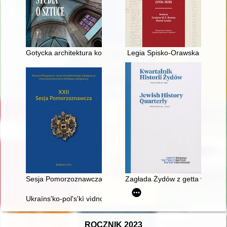
Gotycka architektura korpusu katedry poznańskiej i jego śląsk
Legia Spisko-Orawska
Sesja Pomorzoznawcza : od epoki kamienia do nowożytności
Zagłada Żydów z getta w Barano
Ukraïns'ko-pol's'kì vìdnosini v sistemì geopolìtičnih koordinat 
ROCZNIK 2023