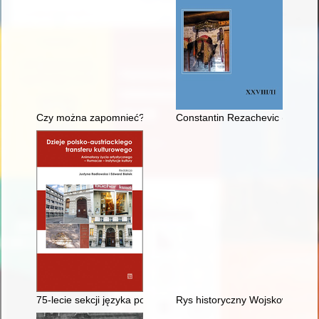
Czy można zapomnieć? : Marian Feliks Karczewski : katalog 
Constantin Rezachevic (1943-2
75-lecie sekcji języka polskiego w Instytucie Translatoryki Un
Rys historyczny Wojskowej Kom