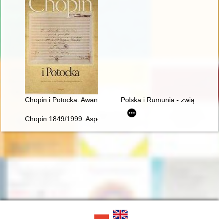
Chopin i Potocka. Awantura o miłosną korespondencję
Polska i Rumunia - związki histo
Chopin 1849/1999. Aspekte der Rezeptions- und Interpretatio