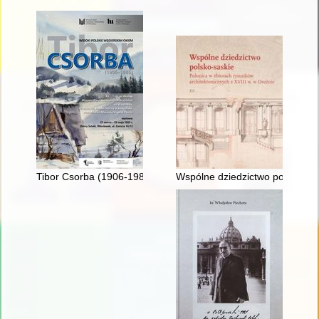
Tibor Csorba (1906-1985) : widoki polskie węgierskim okiem
Wspólne dziedzictwo polsko-sask