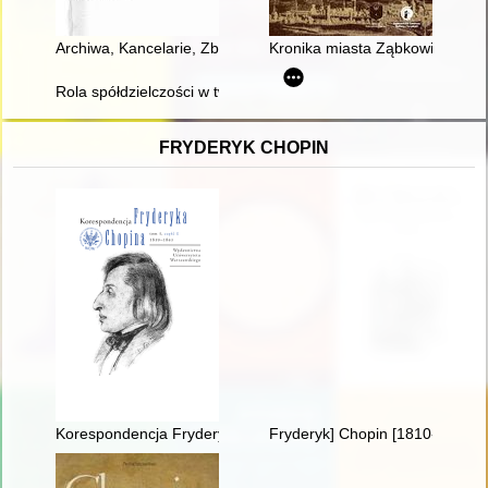
Archiwa, Kancelarie, Zbiory. Nr 14(16) (2023
Kronika miasta Ząbkowic Śląski
Rola spółdzielczości w tworzeniu własnego państwa i rozwoju c
FRYDERYK CHOPIN
Korespondencja Fryderyka Chopina. T. 3 cz. 1,
Fryderyk] Chopin [1810-1849]. 