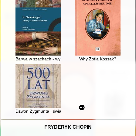
Barwa w szachach - wyrafinowana gra średniowiecznej wyobra
Why Zofia Kossak?
Dzwon Zygmunta : świadek polskich dziejów
FRYDERYK CHOPIN