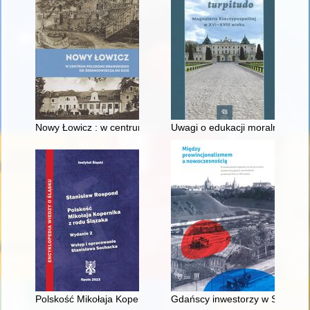
Nowy Łowicz : w centrum poligonu drawskiego od średniowiecz
Uwagi o edukacji moralnej synó
Polskość Mikołaja Kopernika z rodu Ślązaka
Gdańscy inwestorzy w Sopocie :