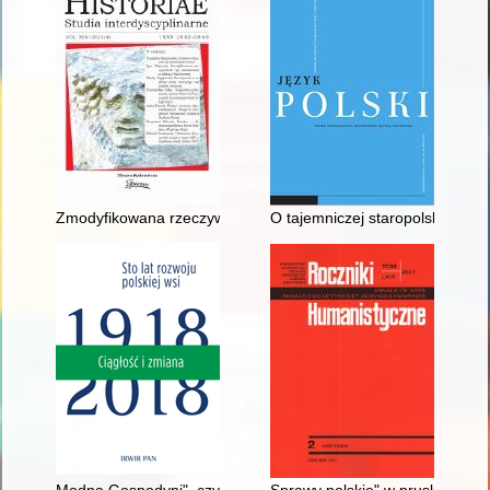
Zmodyfikowana rzeczywistość i jej zastosowanie w edukacji his
O tajemniczej staropolskiej potr
Modna Gospodyni", czyli prasa jako narzędzie upowszechniani
Sprawy polskie" w pruskim Min