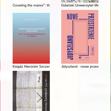
Coveting the manor": the feud between father Józef Dembińs
Gdański Uniwersytet Medyczny to
Ksiądz Hieronim Szczerbicki (1910-1943) : w 79. rocznicę męc
Jidyszland : nowe przestrzenie