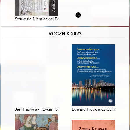
Struktura Niemieckiej Poczty Wschód na Zamojszczyźnie w ok
ROCZNIK 2023
Jan Hawrylak : życie i praca wpisane w zamojską wieś
Edward Piotrowicz Cynhiel : bia