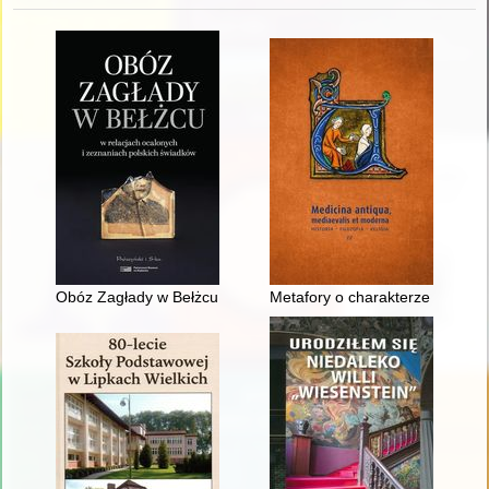
Obóz Zagłady w Bełżcu : w relacjach ocalonych i zeznaniach p
Metafory o charakterze medycz