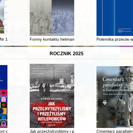
ázvu horského vrchu - Szelust = The origin of the mountain peak's n
Nr 11 (2024)
Formy kontaktu hetmana koronnego ze szlachtą w cza
Polemika przeciw w
ROCZNIK 2025
ziemi dobrzyńskiej" w Sąsiecznie, gmina Obrowo w dniu 15 październik
rt o niematerialnym dziedzictwie miasta
Jak przechytrzyliśmy i przeżyliśmy hitlerowców
Cmentarz parafialn