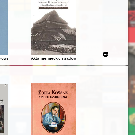
sora Adama Szewczuka
wa w przestrzeni publicznej w centralnej Małopolsce : fenomen pińc
Akta niemieckich sądów specjalnych jako źródło do b