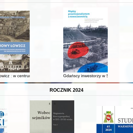
XVI-wiecznej Rzeczypospolitej
wicz : w centrum poligonu drawskiego od średniowiecza do dziś
Gdańscy inwestorzy w Sopocie : prest
ROCZNIK 2024