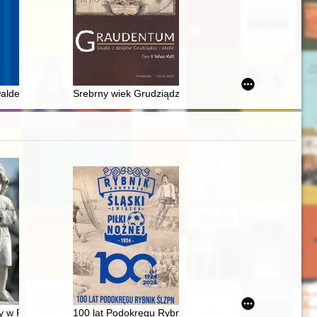
ame - Szelust
sie panowania dwóch pierwszych Wazów : przypadek ziemi lwowskiej
aldensom w "Expositio Symboli Apostolorum" Jana z Kwidzyna = Polem
Srebrny wiek Grudziądza w świetle dawnej i współczesne
a 2025 r
y w Radzyniu Podlaskim : miejsce, które opowiada historię
100 lat Podokręgu Rybnik ŚlZPN