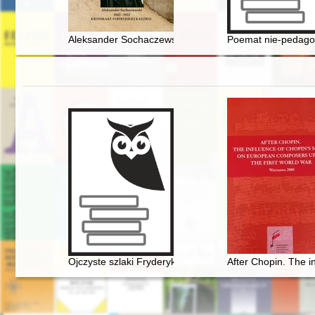
Aleksander Sochaczewski : kronikarz syberyjskiej kator
Poemat nie-pedago
Ojczyste szlaki Fryderyka Chopina
After Chopin. The i