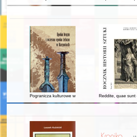
Pogranicza kulturowe w zachodniej części Karpat polsk
Reddite, quae sunt 