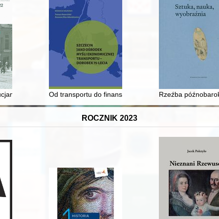
zacja
cjami - przemysłową i 1905 r
Od transportu do finansów : dorobek naukowy Profe
Rzeźba późnobaroko
ROCZNIK 2023