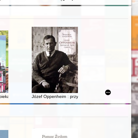
listopadzie 1772 roku
945-1970 : w poszukiwaniu głównych pól badawczych
pieką królów polskich
Józef Oppenheim : przyjaciel Tatr i ludzi