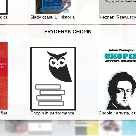
gi : informator wystawy
giczny
Ślady czasu 1 : historia : podręcznik do liceum i tech
Nieznani Rzewuscy 
FRYDERYK CHOPIN
nfluence of Chopin's music on European composers up to the first worl
Chopin in performance. History, theory, practice
Chopin : artysta, c