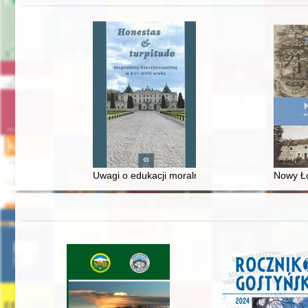
Uwagi o edukacji moralnej synów szlacheckich w 
Nowy Ło