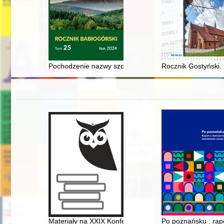
Pochodzenie nazwy szczytu górskiego Szelust = Pôvod n
Rocznik Gostyński. 
Materiały na XXIX Konferencję Historyczną "Z dziejów 
Po poznańsku : rapo