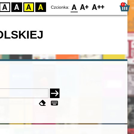
0
D
BW
YB
BY
F0
F1
F2
Czcionka:
OLSKIEJ