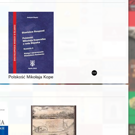
iż finansowy i towarzyski lokalnego mieszczaństwa w 2. poł. XIX w
Polskość Mikołaja Kopernika z rodu Ślązaka