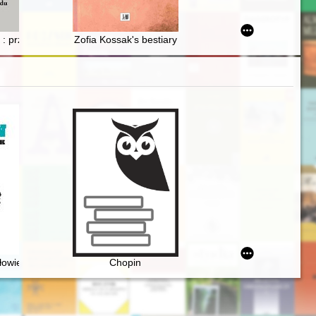
nikum : zakres podstawowy i rozszerzony : starożytność i średniowiecze
: przyczynek do historii rodu
Zofia Kossak's bestiary
d war
złowiek
Chopin