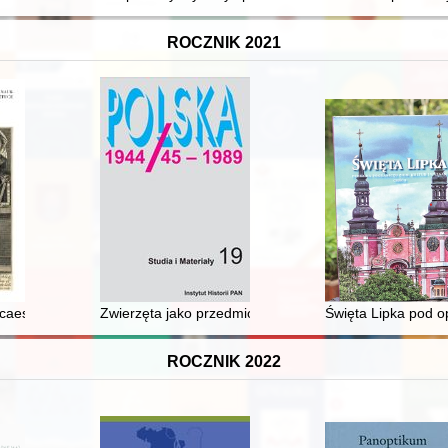
ROCZNIK 2021
ich i na ich przedpolu w początkach epoki brązu
caesaris, caesari : dekoracje okolicznościowe w spiskich kościołach w 
Zwierzęta jako przedmiot opresji w Polsce w latach 1
Święta Lipka pod o
ROCZNIK 2022