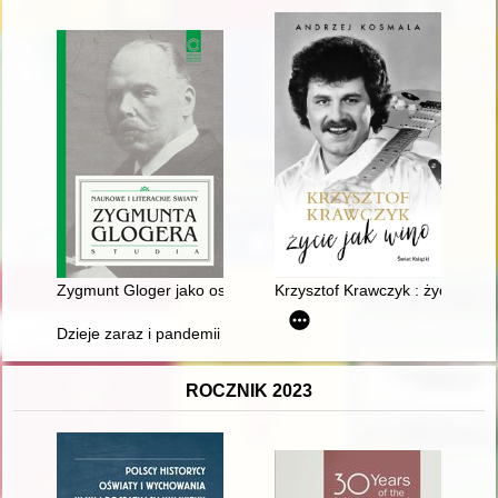
Zygmunt Gloger jako osobowość twórcza : wytyczanie dróg po
Krzysztof Krawczyk : życie jak 
Dzieje zaraz i pandemii na terenie Warmii i Mazur ze szczeg
ROCZNIK 2023