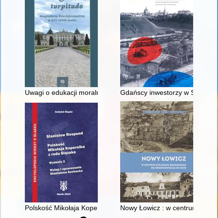
Uwagi o edukacji moralnej synów szlacheckich w XVI-wiecznej 
Gdańscy inwestorzy w Sopocie :
Polskość Mikołaja Kopernika z rodu Ślązaka
Nowy Łowicz : w centrum polig