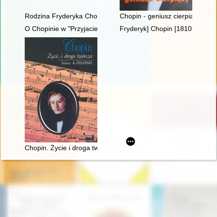
Rodzina Fryderyka Chopina
Chopin - geniusz cierpiący
O Chopinie w "Przyjacielu Ludu" (1836)
Fryderyk] Chopin [1810-1849]
Chopin. Życie i droga twórcza