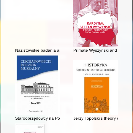
Nazistowskie badania antropologiczne nad Żydami : Tarnów 1
Primate Wyszyński and the Polish
Staroobrzędowcy na Podlasiu - permanentny fenomen wsi G
Jerzy Topolski’s theory of histori