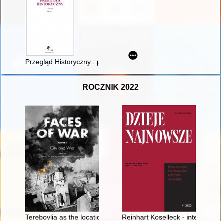
Przegląd Historyczny : pismo Towarzystwa Miłośników Historii
ROCZNIK 2022
Terebovlia as the location for the Polish troops’ stay in 1557 a
Reinhart Koselleck - intelektual