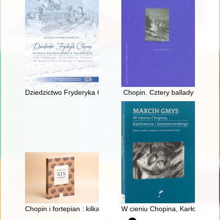
Dziedzictwo Fryderyka Chopina. Kolekcja Boutroux-Ferra w Va
Chopin. Cztery ballady
Chopin i fortepian : kilka uwag o relacji człowieka z przedmiot
W cieniu Chopina, Karłowicza i