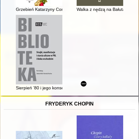
Grzebień Katarzyny Cornaro" w zbiorach Muzeum Narodowego w
Walka z nędzą na Bałutach i in
Sierpień ’80 i jego konsekwencje a działania pomocowe włoskie
FRYDERYK CHOPIN