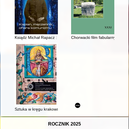
Ksiądz Michał Rapacz : kapłan, męczennik, ofiara komunizmu
Chorwacki film fabularny jako m
Sztuka w kręgu krakowskich dominikanów : dziesięć lat później
ROCZNIK 2025