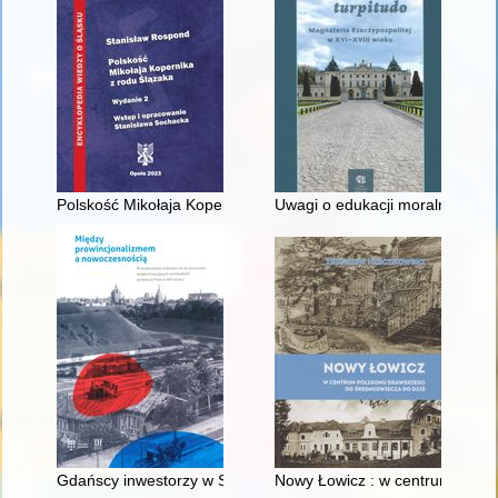
Polskość Mikołaja Kopernika z rodu Ślązaka
Uwagi o edukacji moralnej synó
Gdańscy inwestorzy w Sopocie : prestiż finansowy i towarzyski
Nowy Łowicz : w centrum polig