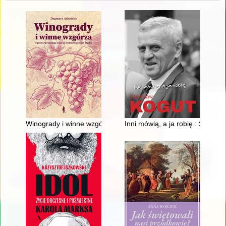
Winogrady i winne wzgórza : uprawa i produkcja wina na śred
Inni mówią, a ja robię : Stanisł