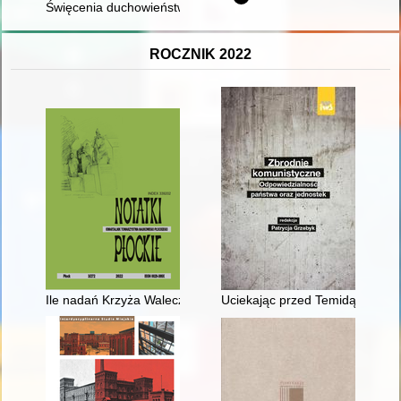
Święcenia duchowieństwa w diecezji gnieźnieńskiej w latach 1
ROCZNIK 2022
Ile nadań Krzyża Walecznych otrzymał Płock w 1921 r.?
Uciekając przed Temidą" : bezs