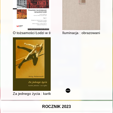
O tożsamości Łodzi w świetle języka mieszkańców
Iluminacja : obrazowanie w ksią
Za jednego życia : kartki płockie i nie tylko
ROCZNIK 2023