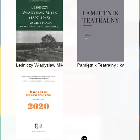
Leśniczy Władysław Miłek (1897-1945) : życie i praca na Kocie
Pamiętnik Teatralny : kwartalnik