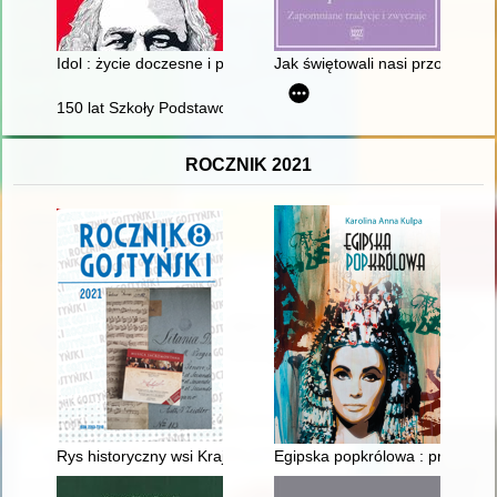
Idol : życie doczesne i pośmiertne Karola Marksa
Jak świętowali nasi przodkowie 
150 lat Szkoły Podstawowej w Trzcianie : 1875-2025 : śladam
ROCZNIK 2021
Rys historyczny wsi Krajewice
Egipska popkrólowa : przemiany 