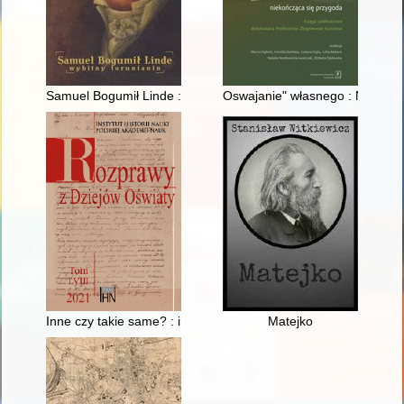
Samuel Bogumił Linde : wybitny torunianin
Oswajanie" własnego : Niemcy 
Inne czy takie same? : indoktrynacja w szkołach dla mniejszości 
Matejko