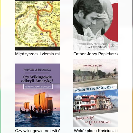
Międzyrzecz i ziemia międzyrzecka : szkice z przeszłości
Father Jerzy Popiełuszko : a life
Czy wikingowie odkryli Amerykę?
Wokół placu Kościuszki