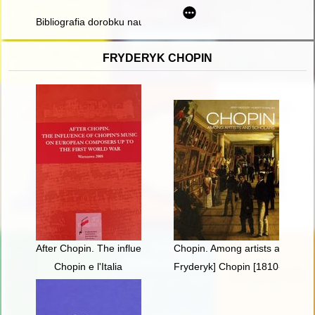
Bibliografia dorobku naukowego prof. dr. hab. Stanisława Dawid
FRYDERYK CHOPIN
After Chopin. The influence of Chopin's music on European com
Chopin. Among artists and scho
Chopin e l'Italia
Fryderyk] Chopin [1810-1849] i