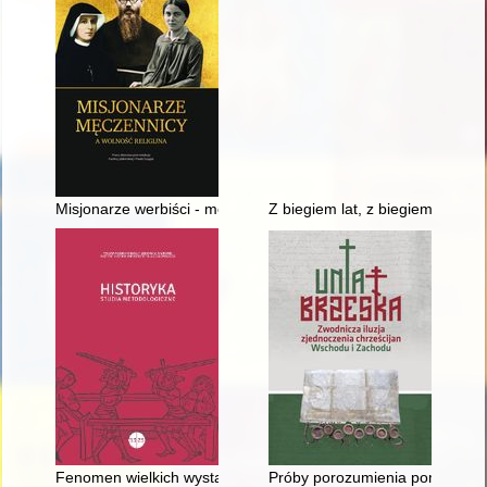
Misjonarze werbiści - męczennicy II wojny światowej
Z biegiem lat, z biegiem dni... 
Fenomen wielkich wystaw : przekaz pokoleń i wyraz kultury his
Próby porozumienia pomiędzy P