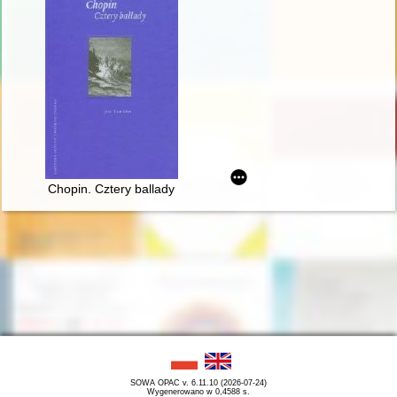
Chopin. Cztery ballady
SOWA OPAC v. 6.11.10 (2026-07-24)
Wygenerowano w 0,4588 s.