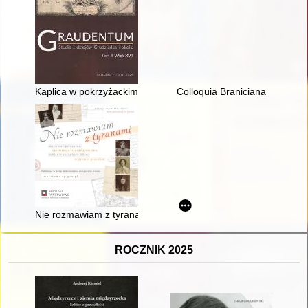
Kaplica w pokrzyżackim domu zakonnym w Grudziądzu na począ
Colloquia Braniciana
Nie rozmawiam z tyranami : aktywność polityczna, społeczna i
ROCZNIK 2025