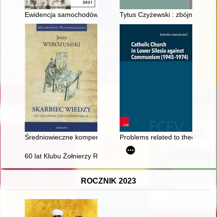
Ewidencja samochodów w Krakowie 1906-1918
Tytus Czyżewski : zbójnik z Be
Średniowieczne kompendium wiedzy o barwnikach : (ze zbiorów
Problems related to theological
60 lat Klubu Żołnierzy Rezerwy Ligi Obrony Kraju w Nakle nad
ROCZNIK 2023