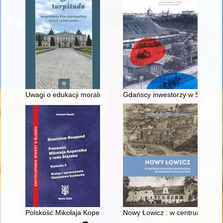
Uwagi o edukacji moralnej synów szlacheckich w XVI-wiecznej 
Gdańscy inwestorzy w Sopocie :
Polskość Mikołaja Kopernika z rodu Ślązaka
Nowy Łowicz : w centrum polig