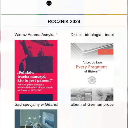
ROCZNIK 2024
Wiersz Adama Asnyka "Gdy ostatnia róża zwiędła" jako źródło 
Dzieci - ideologia - indoktrynac
Sąd specjalny w Gdańsku (Sondergericht Danzig) i jego przew
album of German propaganda p