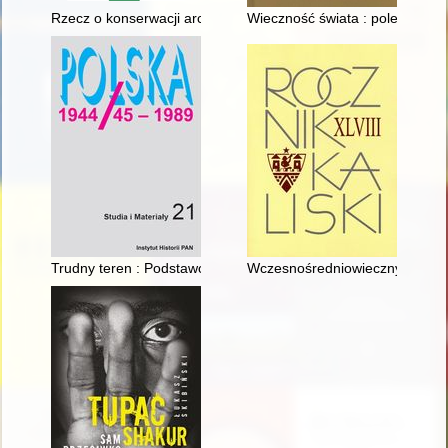
Rzecz o konserwacji archiwaliów w Polsce w XX i XXI wieku - r
Wieczność świata : polemika Ja
Trudny teren : Podstawowa Organizacja Partyjna / Komitet Uc
Wczesnośredniowieczny skarb S