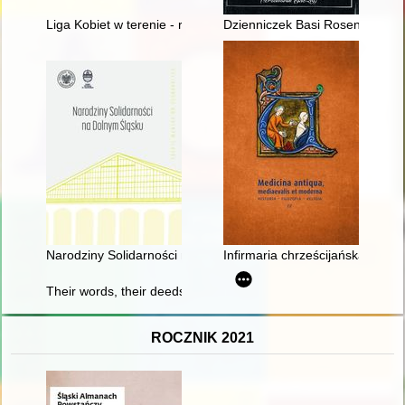
Liga Kobiet w terenie - recenzja]
Dzienniczek Basi Rosenberg : 
Narodziny Solidarności na Dolnym Śląsku
Infirmaria chrześcijańska" Mikoł
Their words, their deeds : the January Uprising in the memor
ROCZNIK 2021