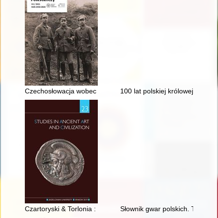
Czechosłowacja wobec powstań śląskich i plebiscytu
100 lat polskiej królowej sportu.
Czartoryski & Torlonia : a collection of Roman marble statues
Słownik gwar polskich. T. 10 z. 