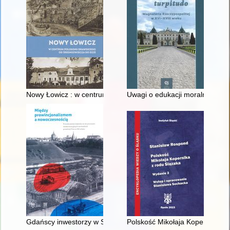
Nowy Łowicz : w centrum poligonu drawskiego od średniowiecz
Uwagi o edukacji moralnej synó
Gdańscy inwestorzy w Sopocie : prestiż finansowy i towarzyski
Polskość Mikołaja Kopernika z 