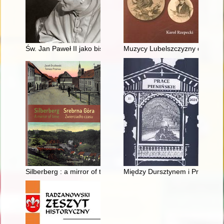
Św. Jan Paweł II jako biskup krakowski : wybrane zagadnienia
Muzycy Lubelszczyzny dla Niep
Silberberg : a mirror of time = Srebrna Góra : zwierciadło czas
Między Dursztynem i Preszowe