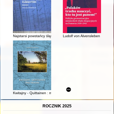
Najstarsi powstańcy śląscy i działacze plebiscytowi : ewidencj
Ludolf von Alvensleben (1901-1
Kwitajny - Quittainen : moja ojczyzna
ROCZNIK 2025