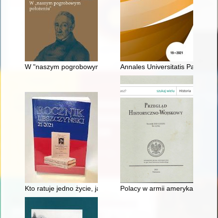
W "naszym pogrobowym położeniu" : Kajetan Koźmian po pow
Annales Universitatis Paedagogi
Kto ratuje jedno życie, jakby cały świat ratował : przyczynek d
Polacy w armii amerykańskiej p