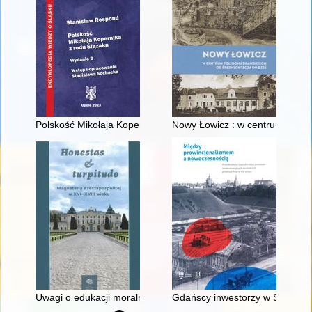
Polskość Mikołaja Kopernika z rodu Ślązaka
Nowy Łowicz : w centrum polig
Uwagi o edukacji moralnej synów szlacheckich w XVI-wiecznej 
Gdańscy inwestorzy w Sopocie :