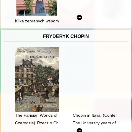
Kilka zebranych wspomnień z budynku Anatomii w Poznaniu prz
FRYDERYK CHOPIN
The Parisian Worlds of Frédéric Chopin
Chopin in Italia. (Conferenze t
Czarodziej. Rzecz o Chopinie [1810-1849]
The University years of Fryder