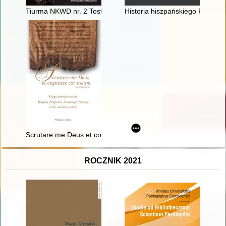
Tiurma NKWD nr. 2 Tost" : das sowjetische Gefängnis in Tost 
Historia hiszpańskiego Pacyfiku.
Scrutare me Deus et cognosce cor meum" (Ps 139[138],23) : k
ROCZNIK 2021