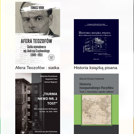
Afera Teozofów : siatka wywiadowcza mjr. Andrzeja Czaykows
Historia książką pisana : 80 la