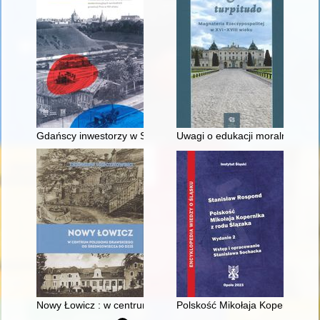
Gdańscy inwestorzy w Sopocie : prestiż finansowy i towarzyski
Uwagi o edukacji moralnej synó
Nowy Łowicz : w centrum poligonu drawskiego od średniowiecz
Polskość Mikołaja Kopernika z 