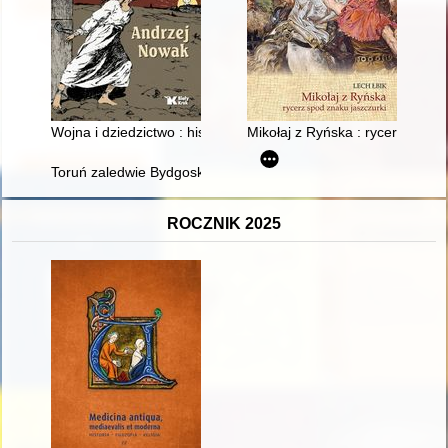
Wojna i dziedzictwo : historia najnowsza
Mikołaj z Ryńska : rycerz spod 
Toruń zaledwie Bydgoskim Przedmieściem" : manipulacje w dysk
ROCZNIK 2025