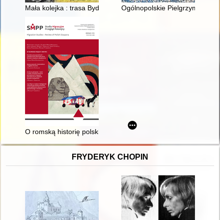
Mała kolejka : trasa Bydgoszcz-Koronowo
Ogólnopolskie Pielgrzymki Lud
O romską historię polskich metropolii : szkice etnograficzne z
FRYDERYK CHOPIN