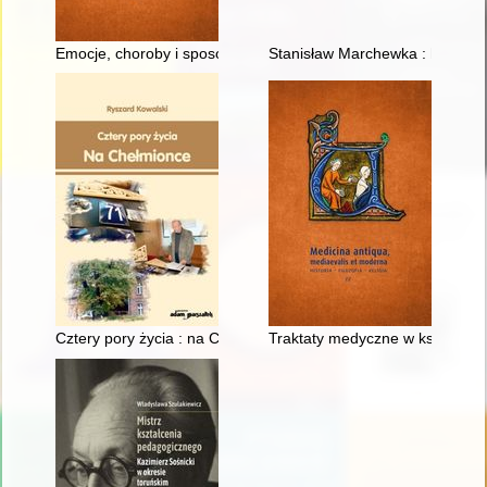
Emocje, choroby i sposoby leczenia : z życia artysty Jana Matej
Stanisław Marchewka : historia
Cztery pory życia : na Chełmionce
Traktaty medyczne w księgozbio