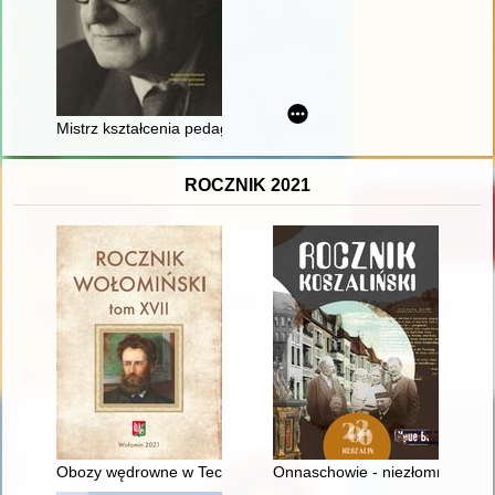
Mistrz kształcenia pedagogicznego : Kazimierz Sośnicki w okre
ROCZNIK 2021
Obozy wędrowne w Technikum Przemysłu Szklarskiego w Woł
Onnaschowie - niezłomni wobec