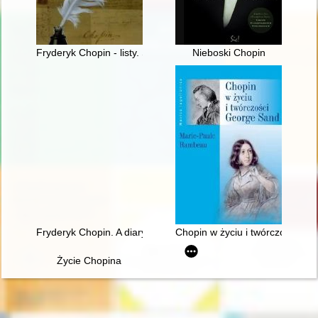
Fryderyk Chopin - listy. Skarbiec spuścizny epistolarnej w zbio
Nieboski Chopin
Fryderyk Chopin. A diary in images. Original idea and text b
Chopin w życiu i twórczości Ge
Życie Chopina