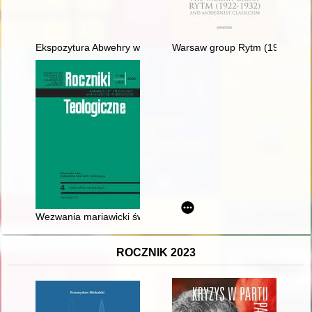
Ekspozytura Abwehry w międzywojennym Wolnym Mieście Gdań
Warsaw group Rytm (1922-1932
Wezwania mariawicki świątyń w Polsce na tle dotychczasowych 
ROCZNIK 2023