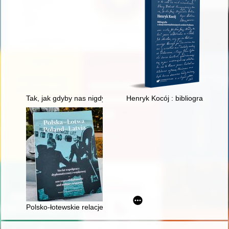
Tak, jak gdyby nas nigdy nie było : Zagłada Żydów w ramach ni
Henryk Kocój : bibliografia z ok
Polsko-łotewskie relacje na emigracji w latach 1945-1991