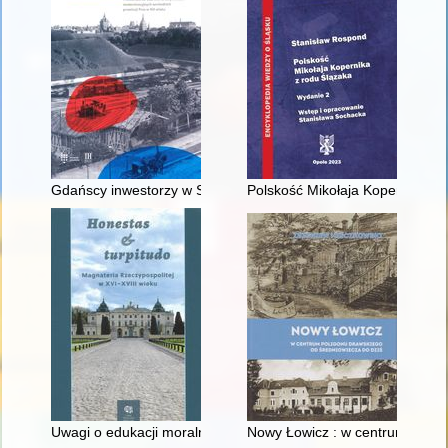
Gdańscy inwestorzy w Sopocie : prestiż finansowy i towarzyski
Polskość Mikołaja Kopernika z 
Uwagi o edukacji moralnej synów szlacheckich w XVI-wiecznej 
Nowy Łowicz : w centrum polig