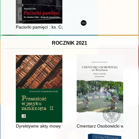
Paciorki pamięci : ks. Czesław Cofta - droga do męczeństwa
ROCZNIK 2021
Dyrektywne akty mowy w laudach sejmikowych (od II poł. XVI do
Cmentarz Osobowicki we Wrocła