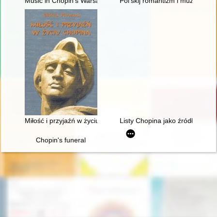
Music in Chopin's Warsaw
Pol'skij romantizm i muzykal'naj
Miłość i przyjaźń w życiu Chopina
Listy Chopina jako źródło info
Chopin's funeral