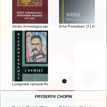
Series chronologica episcoporum Poloniae 1473-2023
Echa Przeszłości. [T.] 24, [nr] 2
Londyńskie rachunki Romana Dmowskiego z lat 1915-1917
FRYDERYK CHOPIN