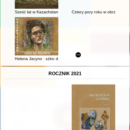
Sześć lat w Kazachstanie : syberyjskie wspomnienia 1940-194
Cztery pory roku w obrzędowoś
Helena Jacyno : szkic do portretu
ROCZNIK 2021