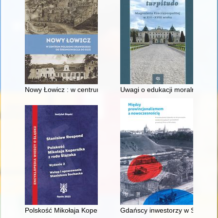
Nowy Łowicz : w centrum poligonu drawskiego od średniowiecz
Uwagi o edukacji moralnej synó
Polskość Mikołaja Kopernika z rodu Ślązaka
Gdańscy inwestorzy w Sopocie :