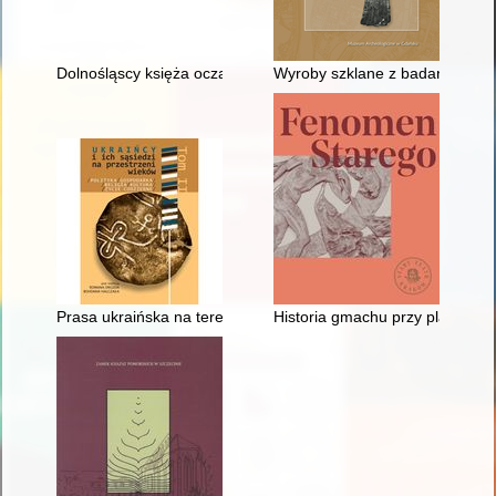
Dolnośląscy księża oczami bezpieki : rozpracowanie agentural
Wyroby szklane z badań archeo
Prasa ukraińska na terenie Chełmszczyzny i Podlasia w pierwsze
Historia gmachu przy placu Sz