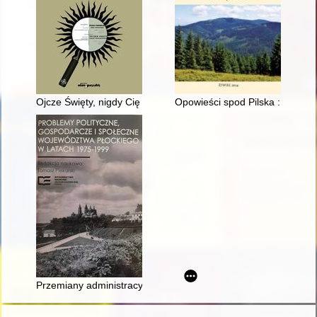
Ojcze Święty, nigdy Cię nie zdradziłem" : autopsja lustracji t. w
Opowieści spod Pilska : histor
Przemiany administracyjne i rozwój drogownictwa regionu pło