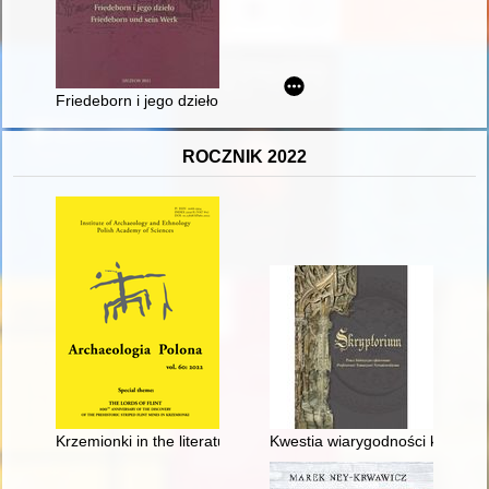
Friedeborn i jego dzieło = Friedeborn und sein Werk : praca z
ROCZNIK 2022
Krzemionki in the literature published in the years 1923-1939
Kwestia wiarygodności kroniki