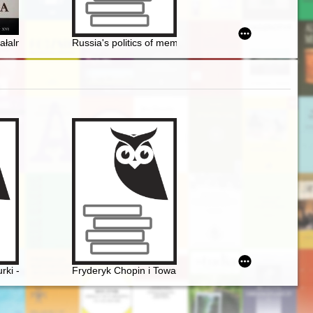
h pt. Zbiory, spuścizny, kolekcje w archiwach i poza archiwami, Sied
ałalności działów merytorycznych Muzeum Archeologiczno-Historyczne
Russia's politics of memory
i - czyli folklor a pojęcie muzyki narodowej
Fryderyk Chopin i Towarzystwo Politechniczne Polski