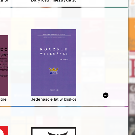
ngermana (1898-1982)
a Sosnkowskiego sejmowy patron roku 2025 i jego obraz we współczesn
Dary losu : niezwykłe zdarzenia, które były naszym udzia
 obywatele Starej Warszawy od schyłku XV wieku do 1569 roku" = Urban
otne w Wilnie 1926-1939 : katalog
Jedenaście lat w bliskości wielkiego uczonego : wspom