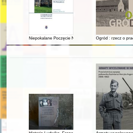
Niepokalane Poczęcie Najświętszej Marii Panny w myśli 
Ogród : rzecz o pr