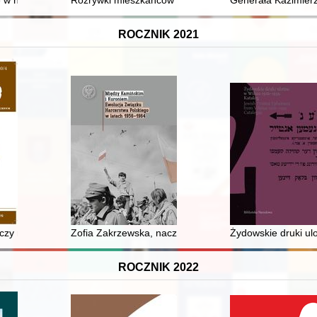
rodzeństwa czasów II wojny światowej i okresu komunizmu w Polsce
w niebo : przeciwlotnicza epopeja pułkownika Kazimierza Henryka A
Rozrywki mieszkańców międzywojennego Rzeszowa
Generała Kazimierz
ROCZNIK 2021
u
czy mieszczańska? : o książce Krzysztofa Mrozowskiego, "Przestrzeń i
Zofia Zakrzewska, naczelniczka harcerstwa
Żydowskie druki ul
ROCZNIK 2022