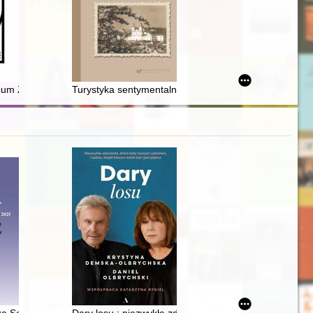
in the thought of St. Bernard of Clairvaux
 "Solidarność" w Gdańsku. T. 3,
eum Zabawek i Zabawy
Turystyka sentymentalna Polaków do Ukrainy Zachodn