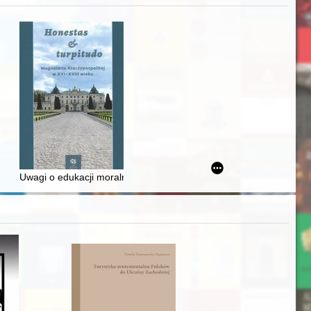
zczaństwa w 2. poł. XIX w
Ślązaka
Uwagi o edukacji moralnej synów szlacheckich w XVI-wiecznej Rze