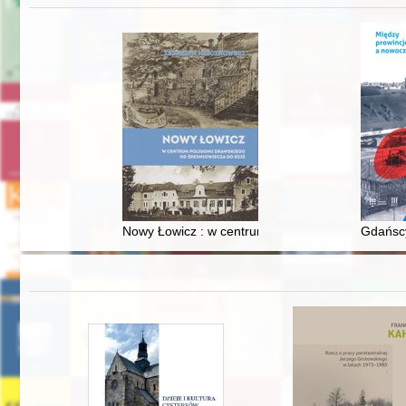
Nowy Łowicz : w centrum poligonu drawskiego od
Gdańscy