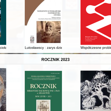
ioła katolickiego w delegaturze berlińskiej w granicach obecnej diecezj
Lutosławscy : zarys dziejów rodu ziemian, twórców kultur
Współczesne proble
ROCZNIK 2023