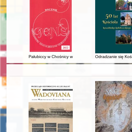
Pałubiccy w Chośnicy w XVI i XVII wieku
Odradzanie się Kośc