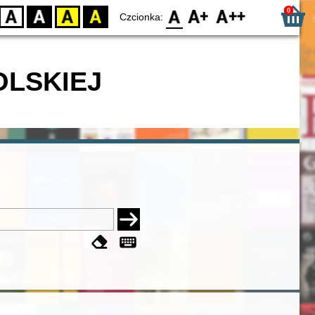
0
D
BW
YB
BY
F0
F1
F2
Czcionka:
OLSKIEJ