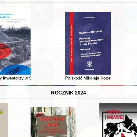
 średniowiecza do dziś
 inwestorzy w Sopocie : prestiż finansowy i towarzyski lokalnego mies
Polskość Mikołaja Kopernika z rodu 
ROCZNIK 2024