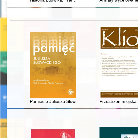
Historia Ludwika, Franciszka i Filomeny Kamińskich : 
Armaty wycelowane 
Pamięć o Juliuszu Słowackim na Litwie w XX i XXI wiek
Przestrzeń miejska 