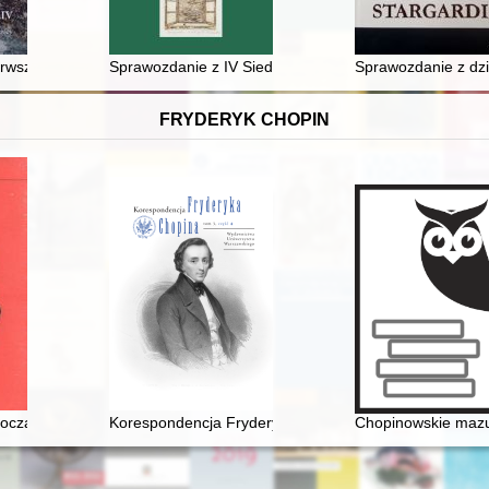
rwszych Słowian na ziemiach polskich : bitwy nad Dołężą i pod Himerą
Sprawozdanie z IV Siedleckich Spotkań Archiwoznawczyc
Sprawozdanie z dzi
FRYDERYK CHOPIN
oczami Fryderyka Chopina
Korespondencja Fryderyka Chopina. T. 3 cz. 4
Chopinowskie mazurk