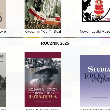
św. Bernarda z Clairvaux = Immaculate Conception Blessed Virgin Mary 
acy parateatralnej Jerzego Grotowskiego w latach 1973-1985
Kryptonim "Klan" : Służba Bezpieczeństwa wobec NSZZ
Nowe nabytki Muz
ROCZNIK 2025