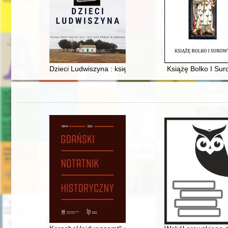
Dzieci Ludwiszyna : księga historii rodziny Cur, drzewo
Książę Bolko I Sur