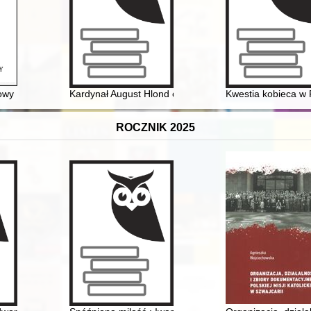
 genealogiczne. Cz. 1
owy
Kardynał August Hlond ordynariuszem diecezji i admini
Kwestia kobieca w P
ROCZNIK 2025