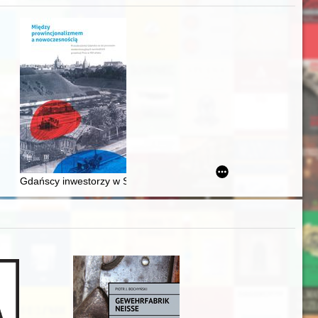
awskiego od średniowiecza do dziś
Gdańscy inwestorzy w Sopocie : prestiż finansowy i towarzyski lo