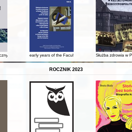
twowego Muzeum Zoologicznego w Wielkiej Brytanii w 1947 roku
cznych Badaczy Dziejów Polski „Spotkania kultur”, Kraków 19-22 paźdz
early years of the Faculty of Fine Arts at the Nicolaus
Służba zdrowia w P
ROCZNIK 2023