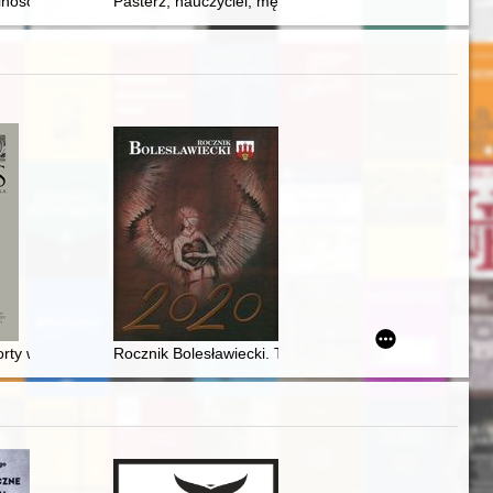
rzy ul. Wałowej w Gdańsku
etle świadectw historyczych = Belated love : Ivan Mazepa and Motria K
lność i zbiory dokumentacyjne Polskiej Misji Katolickiej w Szwajcarii
Pasterz, nauczyciel, męczennik : arcybiskup Antoni Ju
rty w obliczu krytyki na podstawie wybranych źródeł = Medieval Sports
Rocznik Bolesławiecki. T. 13 (2020)