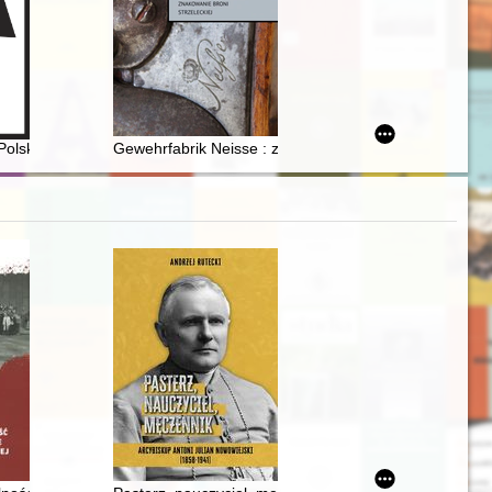
stracji ziem zachodnich i północnych
olskiej Kronice Filmowej : (postulaty badawcze w zarysie) = The women's
Gewehrfabrik Neisse : znakowanie broni strzeleckiej