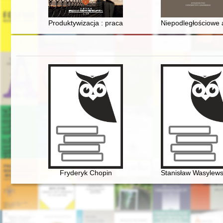
Produktywizacja : praca więźniów w PRL w latach 1956-
Niepodległościowe 
Fryderyk Chopin
Stanisław Wasylewsk