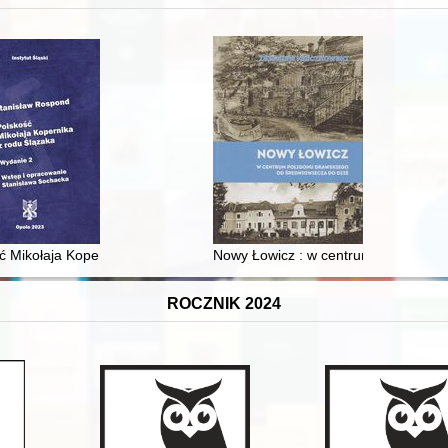
XVI-wiecznej Rzeczypospolitej
ć Mikołaja Kopernika z rodu Ślązaka
Nowy Łowicz : w centrum poligonu dr
ROCZNIK 2024