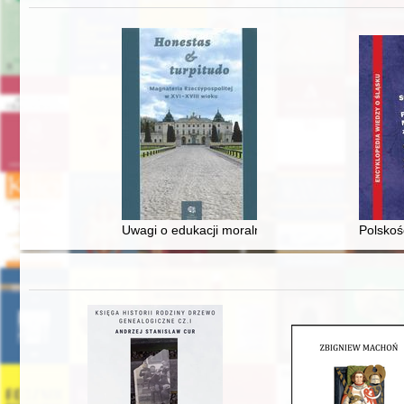
Uwagi o edukacji moralnej synów szlacheckich w 
Polskoś