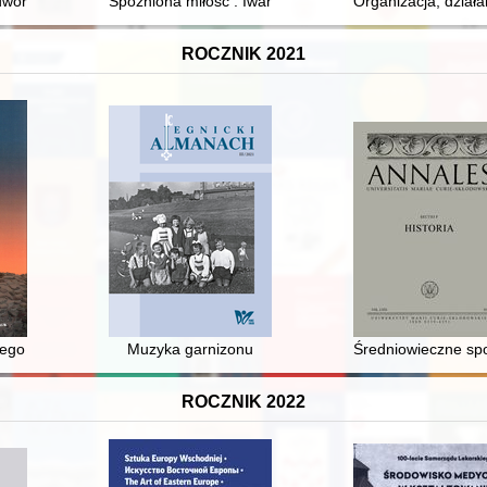
um architektoniczno-urbanistycznego zespołu Urzędu Umundurowania p
oru : podróż w czasie i przestrzeni
Spóźniona miłość : Iwan Mazepa i Motria Koczubej w świ
Organizacja, działa
ROCZNIK 2021
iego
Muzyka garnizonu
Średniowieczne spo
ROCZNIK 2022