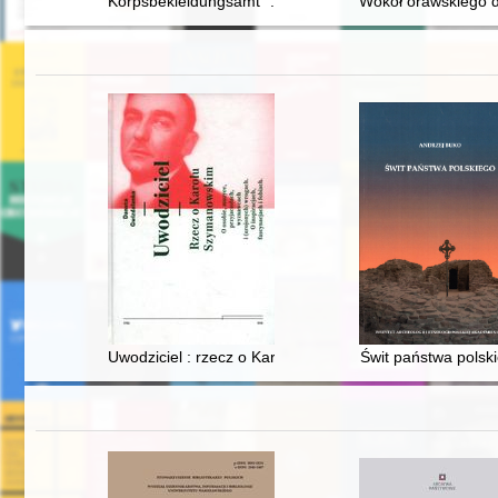
Korpsbekleidungsamt" : geneza : przyczynek do studi
Wokół orawskiego dw
Uwodziciel : rzecz o Karolu Szymanowskim
Świt państwa polsk