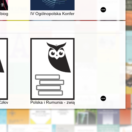
Przybyłowskiego
biografia Kory
IV Ogólnopolska Konferencja Naukowa "Społeczeństwo w
Człowiek, dzieło, rezonans
Polska i Rumunia - związki historyczne i kulturowe - pr