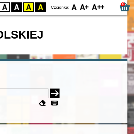
0
D
BW
YB
BY
F0
F1
F2
Czcionka:
OLSKIEJ