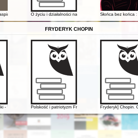
1988. T. 1
aspiracje ukraińskie w latach 1918-1921
O życiu i działalności naukowej profesora Kazimierza 
Słońca bez końca : 
FRYDERYK CHOPIN
i - "opolanin z wyboru" o Fryderyku Chopinie
Polskość i patriotyzm Fryderyka Chopina
Fryderyk] Chopin. 