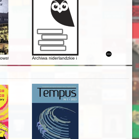
iernika 2022 r
 Copernicus University in Toruń : (1945-1950)
owstaniach Śląskich i Plebiscycie
Archiwa niderlandzkie i ich szczególna rola w promocji h