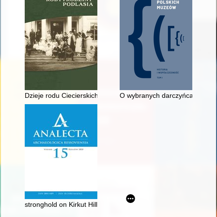
Dzieje rodu Ciecierskich h. Rawicz z Podlasia i Mazowsza
O wybranych darczyńcach sztuki
stronghold on Kirkut Hill in Lublin : the state of recognition of