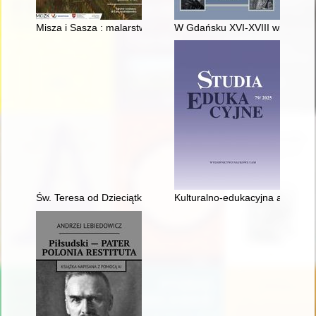
Misza i Sasza : malarstwo i rysunki Michała Dobriaka i Aleksa
W Gdańsku XVI-XVIII wieku : sz
Św. Teresa od Dzieciątka Jezus
Kulturalno-edukacyjna aktywnoś