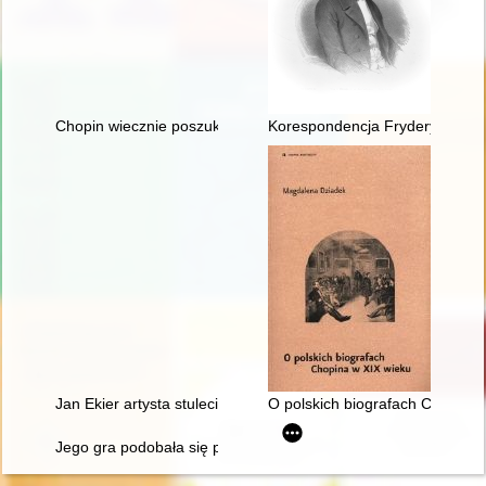
Chopin wiecznie poszukiwany. Historia Międzynarodowego Ko
Korespondencja Fryderyka Chopi
Jan Ekier artysta stulecia - w darze Chopinowi. Księga dedykow
O polskich biografach Chopina 
Jego gra podobała się przede wszystkim damom... Chopin i ko