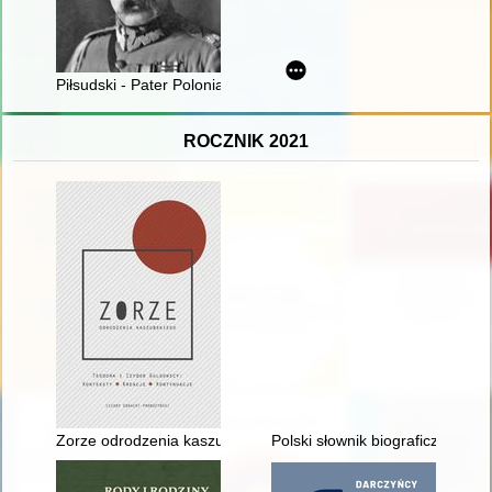
Piłsudski - Pater Polonia Restituta
ROCZNIK 2021
Zorze odrodzenia kaszubskiego : Teodora i Izydor Gulgowscy : 
Polski słownik biograficzny. T. 5