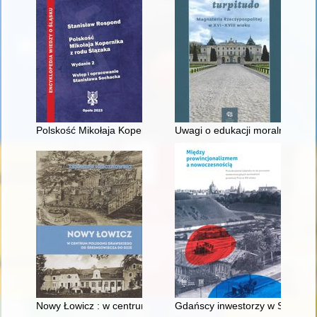
Polskość Mikołaja Kopernika z rodu Ślązaka
Uwagi o edukacji moralnej synó
Nowy Łowicz : w centrum poligonu drawskiego od średniowiecz
Gdańscy inwestorzy w Sopocie :