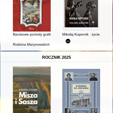
Barokowe portrety graficzne duchownych kościołów Pokoju w Ś
Mikołaj Kopernik : życie, myśl, 
Rodzina Marynowskich : gałąź sandomierska w XIX/XX wieku
ROCZNIK 2025