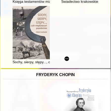
Księga testamentów miasta Bnina : zapiski z lat 1574-1688 (1
Świadectwo krakowskiego ogrod
Sochy, sierpy, stępy..., czyli O niegdysiejszym gospodarstwie
FRYDERYK CHOPIN