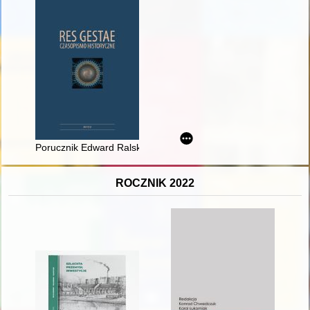
Porucznik Edward Ralski : żołnierska karta w życiorysie wybi
ROCZNIK 2022