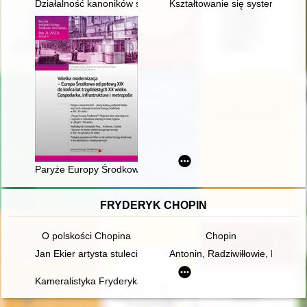
Działalność kanoników sandomierskich w chełmskiej kapitule k
Kształtowanie się systemu wład
Paryże Europy Środkowej? : wybrane idee urbanistyczne i czynn
FRYDERYK CHOPIN
O polskości Chopina
Chopin
Jan Ekier artysta stulecia - w darze Chopinowi. Księga dedykow
Antonin, Radziwiłłowie, Fryder
Kameralistyka Fryderyka Chopina. Margines czy integralna czę