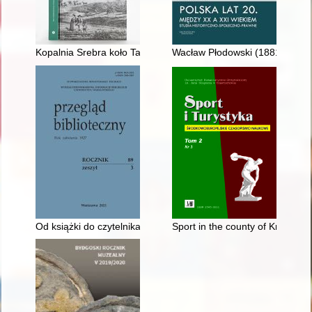
Kopalnia Srebra koło Tarnowskich Gór od czasów najdawnie
Wacław Płodowski (1881-1939) 
Od książki do czytelnika” z okazji Jubileuszu 65-lecia Instyt
Sport in the county of Kremenet