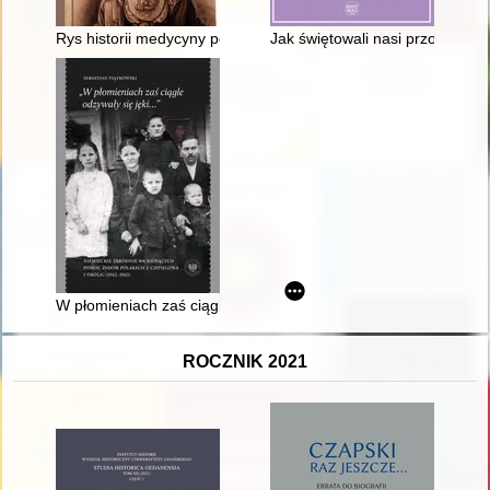
Rys historii medycyny powszechnej. Cz. 1,
Jak świętowali nasi przodkowie 
W płomieniach zaś ciągle odzywały się jęki..." : niemieckie z
ROCZNIK 2021