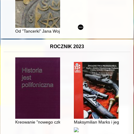
Od "Tancerki" Jana Wojnarskiego do "Piety" Wiktorii Goryńskie
ROCZNIK 2023
Kreowanie "nowego człowieka" w komunistycznej rzeczywistości
Maksymilian Marks i jego pamięt