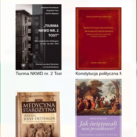
Tiurma NKWD nr. 2 Tost" : das sowjetische Gefängnis in Tost 
Konstytucja polityczna Monarc