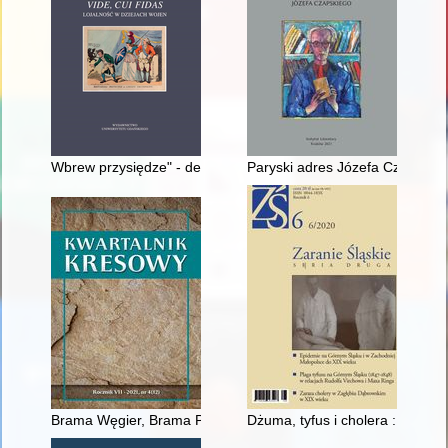
Wbrew przysiędze" - dezercje w Wojsku Polskim w latach 194
Paryski adres Józefa Czapskieg
Brama Węgier, Brama Przemyska 1915-1918 : wokół nieznany
Dżuma, tyfus i cholera : epide