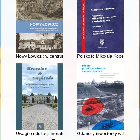
Nowy Łowicz : w centrum poligonu drawskiego od średniowiecz
Polskość Mikołaja Kopernika z 
Uwagi o edukacji moralnej synów szlacheckich w XVI-wiecznej 
Gdańscy inwestorzy w Sopocie :