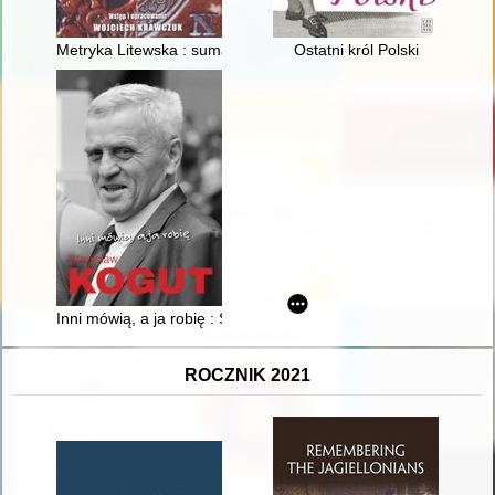
Metryka Litewska : sumariusz księgi dekretów 1589-1595 : sp
Ostatni król Polski
Inni mówią, a ja robię : Stanisław Kogut
ROCZNIK 2021