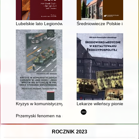
Lubelskie lato Legionów (1915)
Średniowiecze Polskie i Powsze
Kryzys w komunistycznych Chinach w 1989 roku i jego wpływ n
Lekarze wileńscy pionierami chi
Przemyski fenomen na skalę światową : "Dziennik" Reni Spieg
ROCZNIK 2023