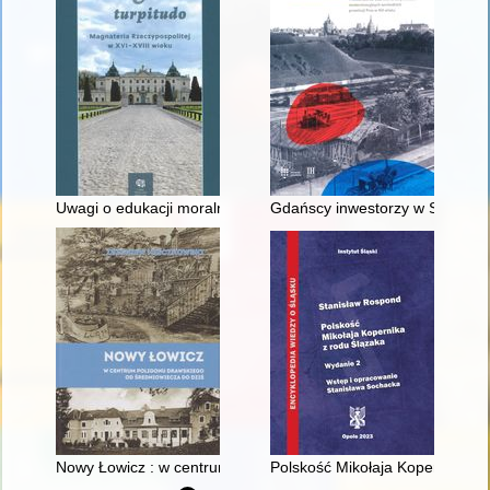
Uwagi o edukacji moralnej synów szlacheckich w XVI-wiecznej 
Gdańscy inwestorzy w Sopocie :
Nowy Łowicz : w centrum poligonu drawskiego od średniowiecz
Polskość Mikołaja Kopernika z 