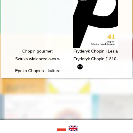
Chopin gourmet
Fryderyk Chopin i Łesia Ukrain
Sztuka wiolonczelowa w polskiej i rosyjskiej kulturze muzyczne
Fryderyk Chopin [1810-1849]
Epoka Chopina - kultura romantyczna we Francji i w Polsce