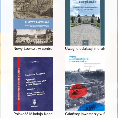
Nowy Łowicz : w centrum poligonu drawskiego od średniowiecz
Uwagi o edukacji moralnej synó
Polskość Mikołaja Kopernika z rodu Ślązaka
Gdańscy inwestorzy w Sopocie :