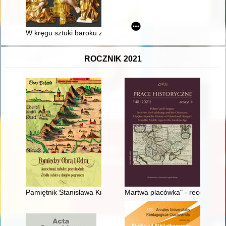
W kręgu sztuki baroku ze zbiorów Muzeum Archidiecezji Lubels
ROCZNIK 2021
Pamiętnik Stanisława Knaka - nauczyciela polskiej szkoły mni
Martwa placówka" - recenzja]