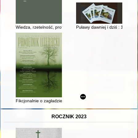
Wiedza, rzetelność, profesjonalizm : wspomnienie o Krystynie
Puławy dawniej i dziś : 115. r
Fikcjonalnie o zagładzie : literatura polska, czeska i słowacka
ROCZNIK 2023