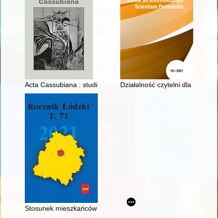
Acta Cassubiana : studia i materiały. T. 23 (2021)
Działalność czytelni dla ucznió
Stosunek mieszkańców powiatu radomszczańskiego do Legion