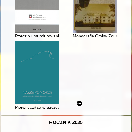
Rzecz o umundurowaniu urzędników Urzędu Municypalnego M
Monografia Gminy Zduńska Wola
Pierwi ùcził sã w Szczecënie, to je nowé zdebłoò karierze bët
ROCZNIK 2025