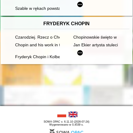
Szable w rękach powstańców styczniowych ze zbiorów Janusza 
FRYDERYK CHOPIN
Czarodziej. Rzecz o Chopinie [1810-1849]
Chopinowskie święto w Duszni
Chopin and his work in the context of culture. Vol 1
Jan Ekier artysta stulecia - w 
Fryderyk Chopin i Kolbergowie. Wspomnienia i inspiracje
SOWA OPAC v. 6.11.10 (2026-07-24)
Wygenerowano w 0,4539 s.